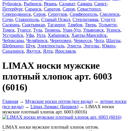
Рубцовск
,
Рыбинск
,
Рязань
,
Салават
,
Самара
,
Санкт-
Петербург
,
Саранск
,
Саратов
,
Саров
,
Севастопол
,
Северодвинск
,
Серов
,
Серпухов
,
Симферополь
,
Смоленск
,
Сочи
,
Ставрополь
,
Старый Оскол
,
Стерлитамак
,
Сургут
,
Сызрань
,
Сыктывкар
,
Таганрог
,
Тамбов
,
Тверь
,
Тольятти
,
Томск
,
Туапсе
,
Тула
,
Тюмень
,
Улан-Удэ
,
Ульяновск
,
Усинск
,
Уссурийск
,
Уфа
,
Ухта
,
Хабаровск
,
Ханты-Мансийск
,
Чебоксары
,
Челябинск
,
Череповец
,
Черкесск
,
Чита
,
Шахты
,
Шебекино
,
Шуя
,
Электросталь
,
Элиста
,
Энгельс
,
Южно-
Сахалинск
,
Якутск
,
Ялта
,
Ярославль
LIMAX носки мужские
плотный хлопок арт. 6003
(6016)
Главная
→
Мужские носки оптом (все виды)
→
летние носки
(все виды)
→
Limax Лимакс (Бишкек)
→ LIMAX носки
мужские плотный хлопок арт. 6003 (6016)
LIMAX носки мужские плотный хлопок оптом.