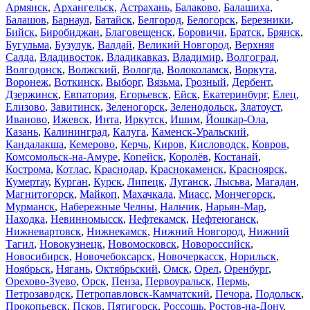
Армянск
,
Архангельск
,
Астрахань
,
Балаково
,
Балашиха
,
Балашов
,
Барнаул
,
Батайск
,
Белгород
,
Белогорск
,
Березники
,
Бийск
,
Биробиджан
,
Благовещенск
,
Боровичи
,
Братск
,
Брянск
,
Бугульма
,
Бузулук
,
Валдай
,
Великий Новгород
,
Верхняя
Салда
,
Владивосток
,
Владикавказ
,
Владимир
,
Волгоград
,
Волгодонск
,
Волжский
,
Вологда
,
Волоколамск
,
Воркута
,
Воронеж
,
Воткинск
,
Выборг
,
Вязьма
,
Грозный
,
Дербент
,
Дзержинск
,
Евпатория
,
Егорьевск
,
Ейск
,
Екатеринбург
,
Елец
,
Елизово
,
Завитинск
,
Зеленогорск
,
Зеленодольск
,
Златоуст
,
Иваново
,
Ижевск
,
Инта
,
Иркутск
,
Ишим
,
Йошкар-Ола
,
Казань
,
Калининград
,
Калуга
,
Каменск-Уральский
,
Кандалакша
,
Кемерово
,
Керчь
,
Киров
,
Кисловодск
,
Ковров
,
Комсомольск-на-Амуре
,
Копейск
,
Королёв
,
Костанай
,
Кострома
,
Котлас
,
Краснодар
,
Краснокаменск
,
Красноярск
,
Кумертау
,
Курган
,
Курск
,
Липецк
,
Луганск
,
Лысьва
,
Магадан
,
Магнитогорск
,
Майкоп
,
Махачкала
,
Миасс
,
Мончегорск
,
Мурманск
,
Набережные Челны
,
Нальчик
,
Нарьян-Мар
,
Находка
,
Невинномысск
,
Нефтекамск
,
Нефтеюганск
,
Нижневартовск
,
Нижнекамск
,
Нижний Новгород
,
Нижний
Тагил
,
Новокузнецк
,
Новомосковск
,
Новороссийск
,
Новосибирск
,
Новочебоксарск
,
Новочеркасск
,
Норильск
,
Ноябрьск
,
Нягань
,
Октябрьский
,
Омск
,
Орел
,
Оренбург
,
Орехово-Зуево
,
Орск
,
Пенза
,
Первоуральск
,
Пермь
,
Петрозаводск
,
Петропавловск-Камчатский
,
Печора
,
Подольск
,
Прокопьевск
,
Псков
,
Пятигорск
,
Россошь
,
Ростов-на-Дону
,