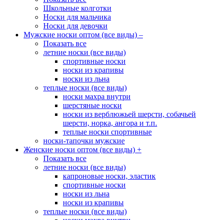
Школьные колготки
Носки для мальчика
Носки для девочки
Мужские носки оптом (все виды)
–
Показать все
летние носки (все виды)
спортивные носки
носки из крапивы
носки из льна
теплые носки (все виды)
носки махра внутри
шерстяные носки
носки из верблюжьей шерсти, собачьей
шерсти, норка, ангора и т.п.
теплые носки спортивные
носки-тапочки мужские
Женские носки оптом (все виды)
+
Показать все
летние носки (все виды)
капроновые носки, эластик
спортивные носки
носки из льна
носки из крапивы
теплые носки (все виды)