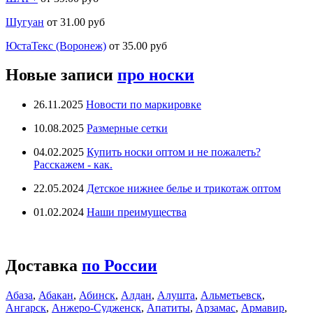
Шугуан
от 31.00 руб
ЮстаТекс (Воронеж)
от 35.00 руб
Новые записи
про носки
26.11.2025
Новости по маркировке
10.08.2025
Размерные сетки
04.02.2025
Купить носки оптом и не пожалеть?
Расскажем - как.
22.05.2024
Детское нижнее белье и трикотаж оптом
01.02.2024
Наши преимущества
Доставка
по России
Абаза
,
Абакан
,
Абинск
,
Алдан
,
Алушта
,
Альметьевск
,
Ангарск
,
Анжеро-Судженск
,
Апатиты
,
Арзамас
,
Армавир
,