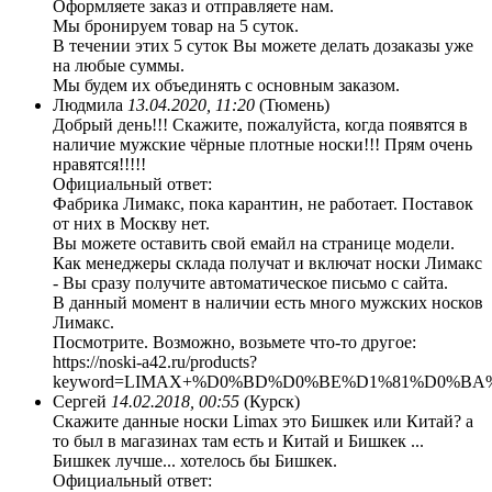
Оформляете заказ и отправляете нам.
Мы бронируем товар на 5 суток.
В течении этих 5 суток Вы можете делать дозаказы уже
на любые суммы.
Мы будем их объединять с основным заказом.
Людмила
13.04.2020, 11:20
(Тюмень)
Добрый день!!! Скажите, пожалуйста, когда появятся в
наличие мужские чёрные плотные носки!!! Прям очень
нравятся!!!!!
Официальный ответ:
Фабрика Лимакс, пока карантин, не работает. Поставок
от них в Москву нет.
Вы можете оставить свой емайл на странице модели.
Как менеджеры склада получат и включат носки Лимакс
- Вы сразу получите автоматическое письмо с сайта.
В данный момент в наличии есть много мужских носков
Лимакс.
Посмотрите. Возможно, возьмете что-то другое:
https://noski-a42.ru/products?
keyword=LIMAX+%D0%BD%D0%BE%D1%81%D0%B
Сергей
14.02.2018, 00:55
(Курск)
Скажите данные носки Limax это Бишкек или Китай? а
то был в магазинах там есть и Китай и Бишкек ...
Бишкек лучше... хотелось бы Бишкек.
Официальный ответ: