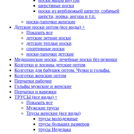
носки махра внутри
шерстяные носки
носки из верблюжьей шерсти, собачьей
шерсти, норка, ангора и т.п.
носки-тапочки женские
Детские носки оптом (все виды)
+
Показать все
детские летние носки
детские теплые носки
спортивные носки
носки-тапочки детские
Медицинские носки, лечебные носки без резинки
Колготки и лосины детские оптом
Колготки для бабушек оптом. Чулки и гольфы.
Колготки женские оптом
Перчатки рабочие
Гольфы мужские и женские
Перчатки и варежки
ТРУСЫ (все виды)
+
Показать все
Мужские трусы
Трусы женские (все виды)
трусы молодежные
трусы больших размеров
трусы Неделька