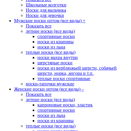
Школьные колготки
Носки для мальчика
Носки для девочки
Мужские носки оптом (все виды)
+
Показать все
летние носки (все виды)
спортивные носки
носки из крапивы
носки из льна
теплые носки (все виды)
носки махра внутри
шерстяные носки
носки из верблюжьей шерсти, собачьей
шерсти, норка, ангора и т.п.
теплые носки спортивные
носки-тапочки мужские
Женские носки оптом (все виды)
–
Показать все
летние носки (все виды)
капроновые носки, эластик
спортивные носки
носки из льна
носки из крапивы
теплые носки (все виды)