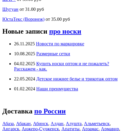
Шугуан
от 31.00 руб
ЮстаТекс (Воронеж)
от 35.00 руб
Новые записи
про носки
26.11.2025
Новости по маркировке
10.08.2025
Размерные сетки
04.02.2025
Купить носки оптом и не пожалеть?
Расскажем - как.
22.05.2024
Детское нижнее белье и трикотаж оптом
01.02.2024
Наши преимущества
Доставка
по России
Абаза
,
Абакан
,
Абинск
,
Алдан
,
Алушта
,
Альметьевск
,
Ангарск
,
Анжеро-Судженск
,
Апатиты
,
Арзамас
,
Армавир
,