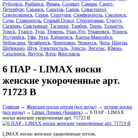
Рубцовск
,
Рыбинск
,
Рязань
,
Салават
,
Самара
,
Санкт-
Петербург
,
Саранск
,
Саратов
,
Саров
,
Севастопол
,
Северодвинск
,
Серов
,
Серпухов
,
Симферополь
,
Смоленск
,
Сочи
,
Ставрополь
,
Старый Оскол
,
Стерлитамак
,
Сургут
,
Сызрань
,
Сыктывкар
,
Таганрог
,
Тамбов
,
Тверь
,
Тольятти
,
Томск
,
Туапсе
,
Тула
,
Тюмень
,
Улан-Удэ
,
Ульяновск
,
Усинск
,
Уссурийск
,
Уфа
,
Ухта
,
Хабаровск
,
Ханты-Мансийск
,
Чебоксары
,
Челябинск
,
Череповец
,
Черкесск
,
Чита
,
Шахты
,
Шебекино
,
Шуя
,
Электросталь
,
Элиста
,
Энгельс
,
Южно-
Сахалинск
,
Якутск
,
Ялта
,
Ярославль
6 ПАР - LIMAX носки
женские укороченные арт.
71723 В
Главная
→
Женские носки оптом (все виды)
→
летние носки
(все виды)
→
Limax Лимакс (Бишкек)
→ 6 ПАР - LIMAX
носки женские укороченные арт. 71723 В
LIMAX носки женские укороченные оптом.