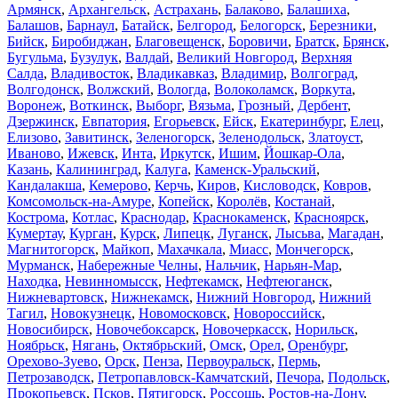
Армянск
,
Архангельск
,
Астрахань
,
Балаково
,
Балашиха
,
Балашов
,
Барнаул
,
Батайск
,
Белгород
,
Белогорск
,
Березники
,
Бийск
,
Биробиджан
,
Благовещенск
,
Боровичи
,
Братск
,
Брянск
,
Бугульма
,
Бузулук
,
Валдай
,
Великий Новгород
,
Верхняя
Салда
,
Владивосток
,
Владикавказ
,
Владимир
,
Волгоград
,
Волгодонск
,
Волжский
,
Вологда
,
Волоколамск
,
Воркута
,
Воронеж
,
Воткинск
,
Выборг
,
Вязьма
,
Грозный
,
Дербент
,
Дзержинск
,
Евпатория
,
Егорьевск
,
Ейск
,
Екатеринбург
,
Елец
,
Елизово
,
Завитинск
,
Зеленогорск
,
Зеленодольск
,
Златоуст
,
Иваново
,
Ижевск
,
Инта
,
Иркутск
,
Ишим
,
Йошкар-Ола
,
Казань
,
Калининград
,
Калуга
,
Каменск-Уральский
,
Кандалакша
,
Кемерово
,
Керчь
,
Киров
,
Кисловодск
,
Ковров
,
Комсомольск-на-Амуре
,
Копейск
,
Королёв
,
Костанай
,
Кострома
,
Котлас
,
Краснодар
,
Краснокаменск
,
Красноярск
,
Кумертау
,
Курган
,
Курск
,
Липецк
,
Луганск
,
Лысьва
,
Магадан
,
Магнитогорск
,
Майкоп
,
Махачкала
,
Миасс
,
Мончегорск
,
Мурманск
,
Набережные Челны
,
Нальчик
,
Нарьян-Мар
,
Находка
,
Невинномысск
,
Нефтекамск
,
Нефтеюганск
,
Нижневартовск
,
Нижнекамск
,
Нижний Новгород
,
Нижний
Тагил
,
Новокузнецк
,
Новомосковск
,
Новороссийск
,
Новосибирск
,
Новочебоксарск
,
Новочеркасск
,
Норильск
,
Ноябрьск
,
Нягань
,
Октябрьский
,
Омск
,
Орел
,
Оренбург
,
Орехово-Зуево
,
Орск
,
Пенза
,
Первоуральск
,
Пермь
,
Петрозаводск
,
Петропавловск-Камчатский
,
Печора
,
Подольск
,
Прокопьевск
,
Псков
,
Пятигорск
,
Россошь
,
Ростов-на-Дону
,