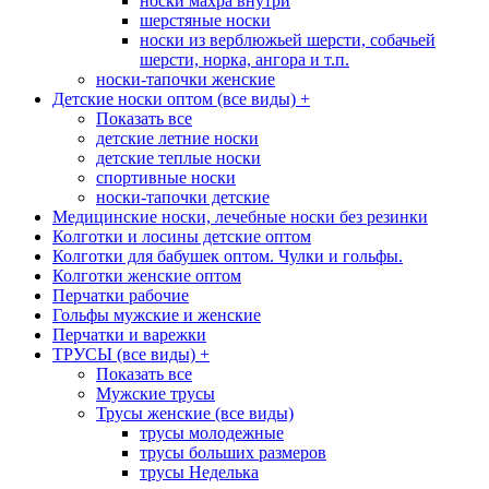
носки махра внутри
шерстяные носки
носки из верблюжьей шерсти, собачьей
шерсти, норка, ангора и т.п.
носки-тапочки женские
Детские носки оптом (все виды)
+
Показать все
детские летние носки
детские теплые носки
спортивные носки
носки-тапочки детские
Медицинские носки, лечебные носки без резинки
Колготки и лосины детские оптом
Колготки для бабушек оптом. Чулки и гольфы.
Колготки женские оптом
Перчатки рабочие
Гольфы мужские и женские
Перчатки и варежки
ТРУСЫ (все виды)
+
Показать все
Мужские трусы
Трусы женские (все виды)
трусы молодежные
трусы больших размеров
трусы Неделька