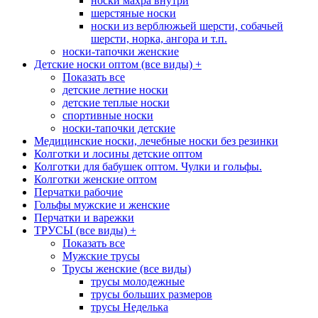
носки махра внутри
шерстяные носки
носки из верблюжьей шерсти, собачьей
шерсти, норка, ангора и т.п.
носки-тапочки женские
Детские носки оптом (все виды)
+
Показать все
детские летние носки
детские теплые носки
спортивные носки
носки-тапочки детские
Медицинские носки, лечебные носки без резинки
Колготки и лосины детские оптом
Колготки для бабушек оптом. Чулки и гольфы.
Колготки женские оптом
Перчатки рабочие
Гольфы мужские и женские
Перчатки и варежки
ТРУСЫ (все виды)
+
Показать все
Мужские трусы
Трусы женские (все виды)
трусы молодежные
трусы больших размеров
трусы Неделька