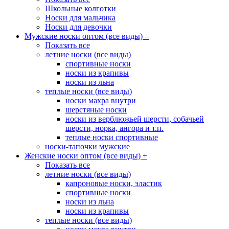
Школьные колготки
Носки для мальчика
Носки для девочки
Мужские носки оптом (все виды)
–
Показать все
летние носки (все виды)
спортивные носки
носки из крапивы
носки из льна
теплые носки (все виды)
носки махра внутри
шерстяные носки
носки из верблюжьей шерсти, собачьей
шерсти, норка, ангора и т.п.
теплые носки спортивные
носки-тапочки мужские
Женские носки оптом (все виды)
+
Показать все
летние носки (все виды)
капроновые носки, эластик
спортивные носки
носки из льна
носки из крапивы
теплые носки (все виды)