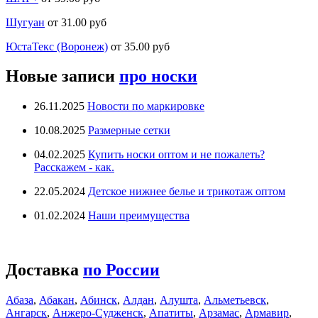
Шугуан
от 31.00 руб
ЮстаТекс (Воронеж)
от 35.00 руб
Новые записи
про носки
26.11.2025
Новости по маркировке
10.08.2025
Размерные сетки
04.02.2025
Купить носки оптом и не пожалеть?
Расскажем - как.
22.05.2024
Детское нижнее белье и трикотаж оптом
01.02.2024
Наши преимущества
Доставка
по России
Абаза
,
Абакан
,
Абинск
,
Алдан
,
Алушта
,
Альметьевск
,
Ангарск
,
Анжеро-Судженск
,
Апатиты
,
Арзамас
,
Армавир
,