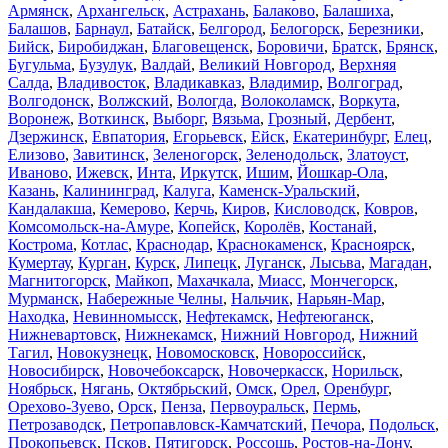
Армянск
,
Архангельск
,
Астрахань
,
Балаково
,
Балашиха
,
Балашов
,
Барнаул
,
Батайск
,
Белгород
,
Белогорск
,
Березники
,
Бийск
,
Биробиджан
,
Благовещенск
,
Боровичи
,
Братск
,
Брянск
,
Бугульма
,
Бузулук
,
Валдай
,
Великий Новгород
,
Верхняя
Салда
,
Владивосток
,
Владикавказ
,
Владимир
,
Волгоград
,
Волгодонск
,
Волжский
,
Вологда
,
Волоколамск
,
Воркута
,
Воронеж
,
Воткинск
,
Выборг
,
Вязьма
,
Грозный
,
Дербент
,
Дзержинск
,
Евпатория
,
Егорьевск
,
Ейск
,
Екатеринбург
,
Елец
,
Елизово
,
Завитинск
,
Зеленогорск
,
Зеленодольск
,
Златоуст
,
Иваново
,
Ижевск
,
Инта
,
Иркутск
,
Ишим
,
Йошкар-Ола
,
Казань
,
Калининград
,
Калуга
,
Каменск-Уральский
,
Кандалакша
,
Кемерово
,
Керчь
,
Киров
,
Кисловодск
,
Ковров
,
Комсомольск-на-Амуре
,
Копейск
,
Королёв
,
Костанай
,
Кострома
,
Котлас
,
Краснодар
,
Краснокаменск
,
Красноярск
,
Кумертау
,
Курган
,
Курск
,
Липецк
,
Луганск
,
Лысьва
,
Магадан
,
Магнитогорск
,
Майкоп
,
Махачкала
,
Миасс
,
Мончегорск
,
Мурманск
,
Набережные Челны
,
Нальчик
,
Нарьян-Мар
,
Находка
,
Невинномысск
,
Нефтекамск
,
Нефтеюганск
,
Нижневартовск
,
Нижнекамск
,
Нижний Новгород
,
Нижний
Тагил
,
Новокузнецк
,
Новомосковск
,
Новороссийск
,
Новосибирск
,
Новочебоксарск
,
Новочеркасск
,
Норильск
,
Ноябрьск
,
Нягань
,
Октябрьский
,
Омск
,
Орел
,
Оренбург
,
Орехово-Зуево
,
Орск
,
Пенза
,
Первоуральск
,
Пермь
,
Петрозаводск
,
Петропавловск-Камчатский
,
Печора
,
Подольск
,
Прокопьевск
,
Псков
,
Пятигорск
,
Россошь
,
Ростов-на-Дону
,