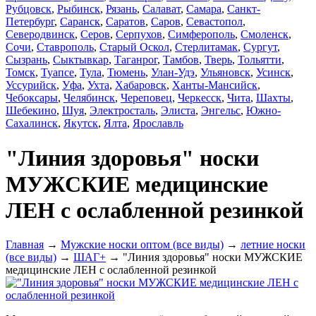
Рубцовск
,
Рыбинск
,
Рязань
,
Салават
,
Самара
,
Санкт-
Петербург
,
Саранск
,
Саратов
,
Саров
,
Севастопол
,
Северодвинск
,
Серов
,
Серпухов
,
Симферополь
,
Смоленск
,
Сочи
,
Ставрополь
,
Старый Оскол
,
Стерлитамак
,
Сургут
,
Сызрань
,
Сыктывкар
,
Таганрог
,
Тамбов
,
Тверь
,
Тольятти
,
Томск
,
Туапсе
,
Тула
,
Тюмень
,
Улан-Удэ
,
Ульяновск
,
Усинск
,
Уссурийск
,
Уфа
,
Ухта
,
Хабаровск
,
Ханты-Мансийск
,
Чебоксары
,
Челябинск
,
Череповец
,
Черкесск
,
Чита
,
Шахты
,
Шебекино
,
Шуя
,
Электросталь
,
Элиста
,
Энгельс
,
Южно-
Сахалинск
,
Якутск
,
Ялта
,
Ярославль
"Линия здоровья" носки
МУЖСКИЕ медицинские
ЛЕН с ослабленной резинкой
Главная
→
Мужские носки оптом (все виды)
→
летние носки
(все виды)
→
ШАГ+
→ "Линия здоровья" носки МУЖСКИЕ
медицинские ЛЕН с ослабленной резинкой