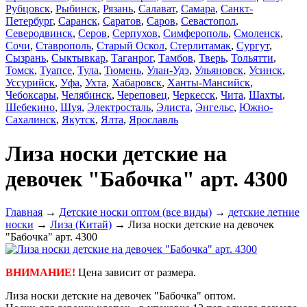
Рубцовск
,
Рыбинск
,
Рязань
,
Салават
,
Самара
,
Санкт-
Петербург
,
Саранск
,
Саратов
,
Саров
,
Севастопол
,
Северодвинск
,
Серов
,
Серпухов
,
Симферополь
,
Смоленск
,
Сочи
,
Ставрополь
,
Старый Оскол
,
Стерлитамак
,
Сургут
,
Сызрань
,
Сыктывкар
,
Таганрог
,
Тамбов
,
Тверь
,
Тольятти
,
Томск
,
Туапсе
,
Тула
,
Тюмень
,
Улан-Удэ
,
Ульяновск
,
Усинск
,
Уссурийск
,
Уфа
,
Ухта
,
Хабаровск
,
Ханты-Мансийск
,
Чебоксары
,
Челябинск
,
Череповец
,
Черкесск
,
Чита
,
Шахты
,
Шебекино
,
Шуя
,
Электросталь
,
Элиста
,
Энгельс
,
Южно-
Сахалинск
,
Якутск
,
Ялта
,
Ярославль
Лиза носки детские на
девочек "Бабочка" арт. 4300
Главная
→
Детские носки оптом (все виды)
→
детские летние
носки
→
Лиза (Китай)
→ Лиза носки детские на девочек
"Бабочка" арт. 4300
ВНИМАНИЕ!
Цена зависит от размера.
Лиза носки детские на девочек "Бабочка" оптом.