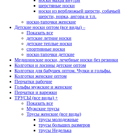
носки махра внутри
шерстяные носки
носки из верблюжьей шерсти, собачьей
шерсти, норка, ангора и т.п.
носки-тапочки женские
Детские носки оптом (все виды)
–
Показать все
детские летние носки
детские теплые носки
спортивные носки
носки-тапочки детские
Медицинские носки, лечебные носки без резинки
Колготки и лосины детские оптом
Колготки для бабушек оптом. Чулки и гольфы.
Колготки женские оптом
Перчатки рабочие
Гольфы мужские и женские
Перчатки и варежки
ТРУСЫ (все виды)
+
Показать все
Мужские трусы
Трусы женские (все виды)
трусы молодежные
трусы больших размеров
трусы Неделька