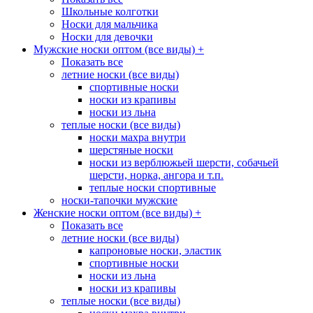
Школьные колготки
Носки для мальчика
Носки для девочки
Мужские носки оптом (все виды)
+
Показать все
летние носки (все виды)
спортивные носки
носки из крапивы
носки из льна
теплые носки (все виды)
носки махра внутри
шерстяные носки
носки из верблюжьей шерсти, собачьей
шерсти, норка, ангора и т.п.
теплые носки спортивные
носки-тапочки мужские
Женские носки оптом (все виды)
+
Показать все
летние носки (все виды)
капроновые носки, эластик
спортивные носки
носки из льна
носки из крапивы
теплые носки (все виды)