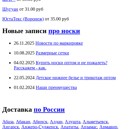
Шугуан
от 31.00 руб
ЮстаТекс (Воронеж)
от 35.00 руб
Новые записи
про носки
26.11.2025
Новости по маркировке
10.08.2025
Размерные сетки
04.02.2025
Купить носки оптом и не пожалеть?
Расскажем - как.
22.05.2024
Детское нижнее белье и трикотаж оптом
01.02.2024
Наши преимущества
Доставка
по России
Абаза
,
Абакан
,
Абинск
,
Алдан
,
Алушта
,
Альметьевск
,
Ангарск
,
Анжеро-Судженск
,
Апатиты
,
Арзамас
,
Армавир
,