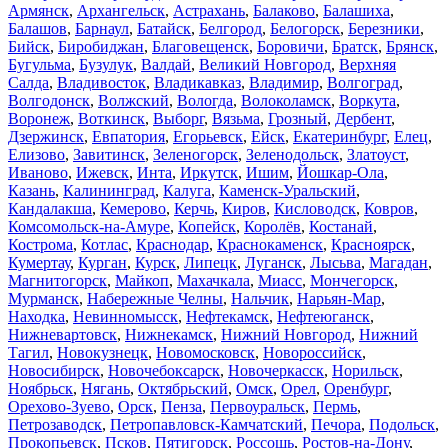
Армянск
,
Архангельск
,
Астрахань
,
Балаково
,
Балашиха
,
Балашов
,
Барнаул
,
Батайск
,
Белгород
,
Белогорск
,
Березники
,
Бийск
,
Биробиджан
,
Благовещенск
,
Боровичи
,
Братск
,
Брянск
,
Бугульма
,
Бузулук
,
Валдай
,
Великий Новгород
,
Верхняя
Салда
,
Владивосток
,
Владикавказ
,
Владимир
,
Волгоград
,
Волгодонск
,
Волжский
,
Вологда
,
Волоколамск
,
Воркута
,
Воронеж
,
Воткинск
,
Выборг
,
Вязьма
,
Грозный
,
Дербент
,
Дзержинск
,
Евпатория
,
Егорьевск
,
Ейск
,
Екатеринбург
,
Елец
,
Елизово
,
Завитинск
,
Зеленогорск
,
Зеленодольск
,
Златоуст
,
Иваново
,
Ижевск
,
Инта
,
Иркутск
,
Ишим
,
Йошкар-Ола
,
Казань
,
Калининград
,
Калуга
,
Каменск-Уральский
,
Кандалакша
,
Кемерово
,
Керчь
,
Киров
,
Кисловодск
,
Ковров
,
Комсомольск-на-Амуре
,
Копейск
,
Королёв
,
Костанай
,
Кострома
,
Котлас
,
Краснодар
,
Краснокаменск
,
Красноярск
,
Кумертау
,
Курган
,
Курск
,
Липецк
,
Луганск
,
Лысьва
,
Магадан
,
Магнитогорск
,
Майкоп
,
Махачкала
,
Миасс
,
Мончегорск
,
Мурманск
,
Набережные Челны
,
Нальчик
,
Нарьян-Мар
,
Находка
,
Невинномысск
,
Нефтекамск
,
Нефтеюганск
,
Нижневартовск
,
Нижнекамск
,
Нижний Новгород
,
Нижний
Тагил
,
Новокузнецк
,
Новомосковск
,
Новороссийск
,
Новосибирск
,
Новочебоксарск
,
Новочеркасск
,
Норильск
,
Ноябрьск
,
Нягань
,
Октябрьский
,
Омск
,
Орел
,
Оренбург
,
Орехово-Зуево
,
Орск
,
Пенза
,
Первоуральск
,
Пермь
,
Петрозаводск
,
Петропавловск-Камчатский
,
Печора
,
Подольск
,
Прокопьевск
,
Псков
,
Пятигорск
,
Россошь
,
Ростов-на-Дону
,