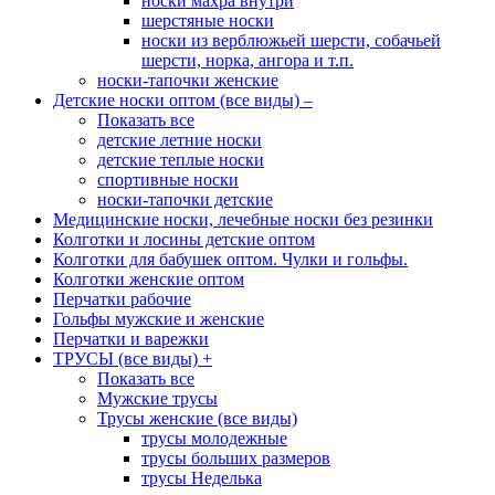
носки махра внутри
шерстяные носки
носки из верблюжьей шерсти, собачьей
шерсти, норка, ангора и т.п.
носки-тапочки женские
Детские носки оптом (все виды)
–
Показать все
детские летние носки
детские теплые носки
спортивные носки
носки-тапочки детские
Медицинские носки, лечебные носки без резинки
Колготки и лосины детские оптом
Колготки для бабушек оптом. Чулки и гольфы.
Колготки женские оптом
Перчатки рабочие
Гольфы мужские и женские
Перчатки и варежки
ТРУСЫ (все виды)
+
Показать все
Мужские трусы
Трусы женские (все виды)
трусы молодежные
трусы больших размеров
трусы Неделька