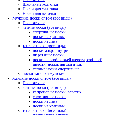
Школьные колготки
Носки для мальчика
Носки для девочки
Мужские носки оптом (все виды)
+
Показать все
летние носки (все виды)
спортивные носки
носки из крапивы
носки из льна
теплые носки (все виды)
носки махра внутри
шерстяные носки
носки из верблюжьей шерсти, собачьей
шерсти, норка, ангора и т.п.
теплые носки спортивные
носки-тапочки мужские
Женские носки оптом (все виды)
+
Показать все
летние носки (все виды)
капроновые носки, эластик
спортивные носки
носки из льна
носки из крапивы
теплые носки (все виды)