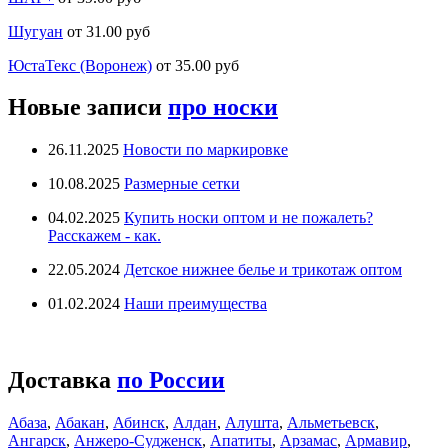
Шугуан
от 31.00 руб
ЮстаТекс (Воронеж)
от 35.00 руб
Новые записи
про носки
26.11.2025
Новости по маркировке
10.08.2025
Размерные сетки
04.02.2025
Купить носки оптом и не пожалеть?
Расскажем - как.
22.05.2024
Детское нижнее белье и трикотаж оптом
01.02.2024
Наши преимущества
Доставка
по России
Абаза
,
Абакан
,
Абинск
,
Алдан
,
Алушта
,
Альметьевск
,
Ангарск
,
Анжеро-Судженск
,
Апатиты
,
Арзамас
,
Армавир
,