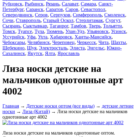
Рубцовск
,
Рыбинск
,
Рязань
,
Салават
,
Самара
,
Санкт-
Петербург
,
Саранск
,
Саратов
,
Саров
,
Севастопол
,
Северодвинск
,
Серов
,
Серпухов
,
Симферополь
,
Смоленск
,
Сочи
,
Ставрополь
,
Старый Оскол
,
Стерлитамак
,
Сургут
,
Сызрань
,
Сыктывкар
,
Таганрог
,
Тамбов
,
Тверь
,
Тольятти
,
Томск
,
Туапсе
,
Тула
,
Тюмень
,
Улан-Удэ
,
Ульяновск
,
Усинск
,
Уссурийск
,
Уфа
,
Ухта
,
Хабаровск
,
Ханты-Мансийск
,
Чебоксары
,
Челябинск
,
Череповец
,
Черкесск
,
Чита
,
Шахты
,
Шебекино
,
Шуя
,
Электросталь
,
Элиста
,
Энгельс
,
Южно-
Сахалинск
,
Якутск
,
Ялта
,
Ярославль
Лиза носки детские на
мальчиков однотонные арт
4002
Главная
→
Детские носки оптом (все виды)
→
детские летние
носки
→
Лиза (Китай)
→ Лиза носки детские на мальчиков
однотонные арт 4002
Лиза носки детские на мальчиков однотонные оптом.