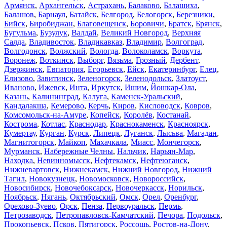
Армянск
,
Архангельск
,
Астрахань
,
Балаково
,
Балашиха
,
Балашов
,
Барнаул
,
Батайск
,
Белгород
,
Белогорск
,
Березники
,
Бийск
,
Биробиджан
,
Благовещенск
,
Боровичи
,
Братск
,
Брянск
,
Бугульма
,
Бузулук
,
Валдай
,
Великий Новгород
,
Верхняя
Салда
,
Владивосток
,
Владикавказ
,
Владимир
,
Волгоград
,
Волгодонск
,
Волжский
,
Вологда
,
Волоколамск
,
Воркута
,
Воронеж
,
Воткинск
,
Выборг
,
Вязьма
,
Грозный
,
Дербент
,
Дзержинск
,
Евпатория
,
Егорьевск
,
Ейск
,
Екатеринбург
,
Елец
,
Елизово
,
Завитинск
,
Зеленогорск
,
Зеленодольск
,
Златоуст
,
Иваново
,
Ижевск
,
Инта
,
Иркутск
,
Ишим
,
Йошкар-Ола
,
Казань
,
Калининград
,
Калуга
,
Каменск-Уральский
,
Кандалакша
,
Кемерово
,
Керчь
,
Киров
,
Кисловодск
,
Ковров
,
Комсомольск-на-Амуре
,
Копейск
,
Королёв
,
Костанай
,
Кострома
,
Котлас
,
Краснодар
,
Краснокаменск
,
Красноярск
,
Кумертау
,
Курган
,
Курск
,
Липецк
,
Луганск
,
Лысьва
,
Магадан
,
Магнитогорск
,
Майкоп
,
Махачкала
,
Миасс
,
Мончегорск
,
Мурманск
,
Набережные Челны
,
Нальчик
,
Нарьян-Мар
,
Находка
,
Невинномысск
,
Нефтекамск
,
Нефтеюганск
,
Нижневартовск
,
Нижнекамск
,
Нижний Новгород
,
Нижний
Тагил
,
Новокузнецк
,
Новомосковск
,
Новороссийск
,
Новосибирск
,
Новочебоксарск
,
Новочеркасск
,
Норильск
,
Ноябрьск
,
Нягань
,
Октябрьский
,
Омск
,
Орел
,
Оренбург
,
Орехово-Зуево
,
Орск
,
Пенза
,
Первоуральск
,
Пермь
,
Петрозаводск
,
Петропавловск-Камчатский
,
Печора
,
Подольск
,
Прокопьевск
,
Псков
,
Пятигорск
,
Россошь
,
Ростов-на-Дону
,