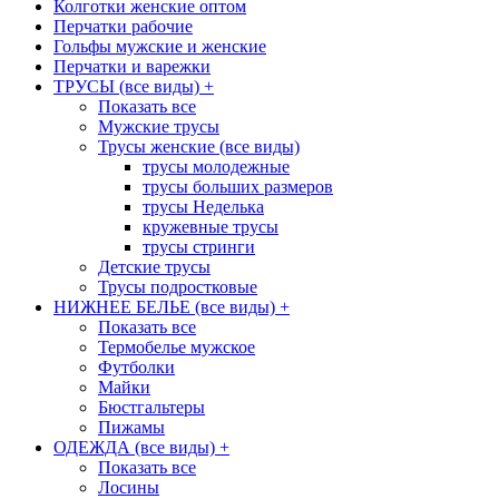
Колготки женские оптом
Перчатки рабочие
Гольфы мужские и женские
Перчатки и варежки
ТРУСЫ (все виды)
+
Показать все
Мужские трусы
Трусы женские (все виды)
трусы молодежные
трусы больших размеров
трусы Неделька
кружевные трусы
трусы стринги
Детские трусы
Трусы подростковые
НИЖНЕЕ БЕЛЬЕ (все виды)
+
Показать все
Термобелье мужское
Футболки
Майки
Бюстгальтеры
Пижамы
ОДЕЖДА (все виды)
+
Показать все
Лосины