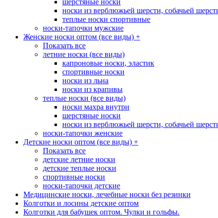
шерстяные носки
носки из верблюжьей шерсти, собачьей шерсти,
теплые носки спортивные
носки-тапочки мужские
Женские носки оптом (все виды)
+
Показать все
летние носки (все виды)
капроновые носки, эластик
спортивные носки
носки из льна
носки из крапивы
теплые носки (все виды)
носки махра внутри
шерстяные носки
носки из верблюжьей шерсти, собачьей шерсти,
носки-тапочки женские
Детские носки оптом (все виды)
+
Показать все
детские летние носки
детские теплые носки
спортивные носки
носки-тапочки детские
Медицинские носки, лечебные носки без резинки
Колготки и лосины детские оптом
Колготки для бабушек оптом. Чулки и гольфы.