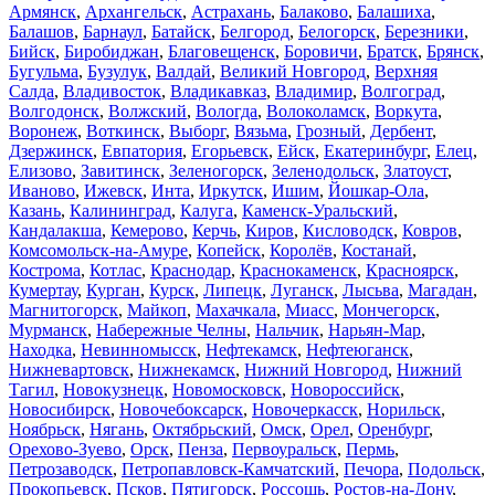
Армянск
,
Архангельск
,
Астрахань
,
Балаково
,
Балашиха
,
Балашов
,
Барнаул
,
Батайск
,
Белгород
,
Белогорск
,
Березники
,
Бийск
,
Биробиджан
,
Благовещенск
,
Боровичи
,
Братск
,
Брянск
,
Бугульма
,
Бузулук
,
Валдай
,
Великий Новгород
,
Верхняя
Салда
,
Владивосток
,
Владикавказ
,
Владимир
,
Волгоград
,
Волгодонск
,
Волжский
,
Вологда
,
Волоколамск
,
Воркута
,
Воронеж
,
Воткинск
,
Выборг
,
Вязьма
,
Грозный
,
Дербент
,
Дзержинск
,
Евпатория
,
Егорьевск
,
Ейск
,
Екатеринбург
,
Елец
,
Елизово
,
Завитинск
,
Зеленогорск
,
Зеленодольск
,
Златоуст
,
Иваново
,
Ижевск
,
Инта
,
Иркутск
,
Ишим
,
Йошкар-Ола
,
Казань
,
Калининград
,
Калуга
,
Каменск-Уральский
,
Кандалакша
,
Кемерово
,
Керчь
,
Киров
,
Кисловодск
,
Ковров
,
Комсомольск-на-Амуре
,
Копейск
,
Королёв
,
Костанай
,
Кострома
,
Котлас
,
Краснодар
,
Краснокаменск
,
Красноярск
,
Кумертау
,
Курган
,
Курск
,
Липецк
,
Луганск
,
Лысьва
,
Магадан
,
Магнитогорск
,
Майкоп
,
Махачкала
,
Миасс
,
Мончегорск
,
Мурманск
,
Набережные Челны
,
Нальчик
,
Нарьян-Мар
,
Находка
,
Невинномысск
,
Нефтекамск
,
Нефтеюганск
,
Нижневартовск
,
Нижнекамск
,
Нижний Новгород
,
Нижний
Тагил
,
Новокузнецк
,
Новомосковск
,
Новороссийск
,
Новосибирск
,
Новочебоксарск
,
Новочеркасск
,
Норильск
,
Ноябрьск
,
Нягань
,
Октябрьский
,
Омск
,
Орел
,
Оренбург
,
Орехово-Зуево
,
Орск
,
Пенза
,
Первоуральск
,
Пермь
,
Петрозаводск
,
Петропавловск-Камчатский
,
Печора
,
Подольск
,
Прокопьевск
,
Псков
,
Пятигорск
,
Россошь
,
Ростов-на-Дону
,