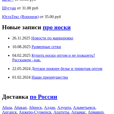
Шугуан
от 31.00 руб
ЮстаТекс (Воронеж)
от 35.00 руб
Новые записи
про носки
26.11.2025
Новости по маркировке
10.08.2025
Размерные сетки
04.02.2025
Купить носки оптом и не пожалеть?
Расскажем - как.
22.05.2024
Детское нижнее белье и трикотаж оптом
01.02.2024
Наши преимущества
Доставка
по России
Абаза
,
Абакан
,
Абинск
,
Алдан
,
Алушта
,
Альметьевск
,
Ангарск
,
Анжеро-Судженск
,
Апатиты
,
Арзамас
,
Армавир
,