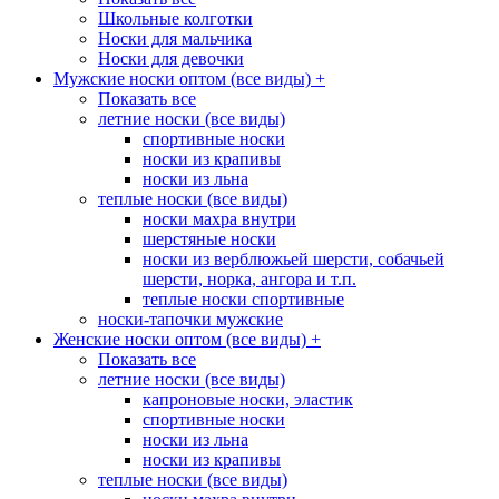
Школьные колготки
Носки для мальчика
Носки для девочки
Мужские носки оптом (все виды)
+
Показать все
летние носки (все виды)
спортивные носки
носки из крапивы
носки из льна
теплые носки (все виды)
носки махра внутри
шерстяные носки
носки из верблюжьей шерсти, собачьей
шерсти, норка, ангора и т.п.
теплые носки спортивные
носки-тапочки мужские
Женские носки оптом (все виды)
+
Показать все
летние носки (все виды)
капроновые носки, эластик
спортивные носки
носки из льна
носки из крапивы
теплые носки (все виды)