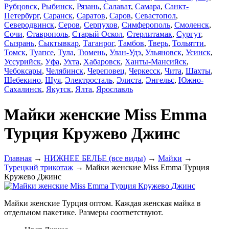
Рубцовск
,
Рыбинск
,
Рязань
,
Салават
,
Самара
,
Санкт-
Петербург
,
Саранск
,
Саратов
,
Саров
,
Севастопол
,
Северодвинск
,
Серов
,
Серпухов
,
Симферополь
,
Смоленск
,
Сочи
,
Ставрополь
,
Старый Оскол
,
Стерлитамак
,
Сургут
,
Сызрань
,
Сыктывкар
,
Таганрог
,
Тамбов
,
Тверь
,
Тольятти
,
Томск
,
Туапсе
,
Тула
,
Тюмень
,
Улан-Удэ
,
Ульяновск
,
Усинск
,
Уссурийск
,
Уфа
,
Ухта
,
Хабаровск
,
Ханты-Мансийск
,
Чебоксары
,
Челябинск
,
Череповец
,
Черкесск
,
Чита
,
Шахты
,
Шебекино
,
Шуя
,
Электросталь
,
Элиста
,
Энгельс
,
Южно-
Сахалинск
,
Якутск
,
Ялта
,
Ярославль
Майки женские Miss Emma
Турция Кружево Джинс
Главная
→
НИЖНЕЕ БЕЛЬЕ (все виды)
→
Майки
→
Турецкий трикотаж
→ Майки женские Miss Emma Турция
Кружево Джинс
Майки женские Турция оптом. Каждая женская майка в
отдельном пакетике. Размеры соответствуют.