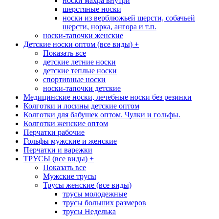
носки махра внутри
шерстяные носки
носки из верблюжьей шерсти, собачьей
шерсти, норка, ангора и т.п.
носки-тапочки женские
Детские носки оптом (все виды)
+
Показать все
детские летние носки
детские теплые носки
спортивные носки
носки-тапочки детские
Медицинские носки, лечебные носки без резинки
Колготки и лосины детские оптом
Колготки для бабушек оптом. Чулки и гольфы.
Колготки женские оптом
Перчатки рабочие
Гольфы мужские и женские
Перчатки и варежки
ТРУСЫ (все виды)
+
Показать все
Мужские трусы
Трусы женские (все виды)
трусы молодежные
трусы больших размеров
трусы Неделька