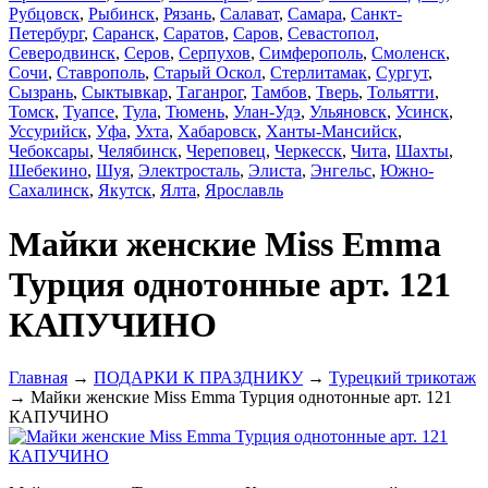
Рубцовск
,
Рыбинск
,
Рязань
,
Салават
,
Самара
,
Санкт-
Петербург
,
Саранск
,
Саратов
,
Саров
,
Севастопол
,
Северодвинск
,
Серов
,
Серпухов
,
Симферополь
,
Смоленск
,
Сочи
,
Ставрополь
,
Старый Оскол
,
Стерлитамак
,
Сургут
,
Сызрань
,
Сыктывкар
,
Таганрог
,
Тамбов
,
Тверь
,
Тольятти
,
Томск
,
Туапсе
,
Тула
,
Тюмень
,
Улан-Удэ
,
Ульяновск
,
Усинск
,
Уссурийск
,
Уфа
,
Ухта
,
Хабаровск
,
Ханты-Мансийск
,
Чебоксары
,
Челябинск
,
Череповец
,
Черкесск
,
Чита
,
Шахты
,
Шебекино
,
Шуя
,
Электросталь
,
Элиста
,
Энгельс
,
Южно-
Сахалинск
,
Якутск
,
Ялта
,
Ярославль
Майки женские Miss Emma
Турция однотонные арт. 121
КАПУЧИНО
Главная
→
ПОДАРКИ К ПРАЗДНИКУ
→
Турецкий трикотаж
→ Майки женские Miss Emma Турция однотонные арт. 121
КАПУЧИНО