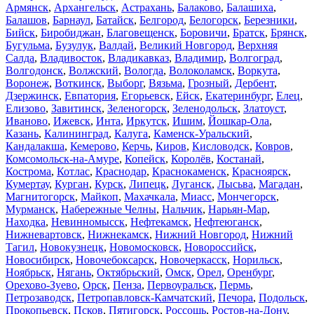
Армянск
,
Архангельск
,
Астрахань
,
Балаково
,
Балашиха
,
Балашов
,
Барнаул
,
Батайск
,
Белгород
,
Белогорск
,
Березники
,
Бийск
,
Биробиджан
,
Благовещенск
,
Боровичи
,
Братск
,
Брянск
,
Бугульма
,
Бузулук
,
Валдай
,
Великий Новгород
,
Верхняя
Салда
,
Владивосток
,
Владикавказ
,
Владимир
,
Волгоград
,
Волгодонск
,
Волжский
,
Вологда
,
Волоколамск
,
Воркута
,
Воронеж
,
Воткинск
,
Выборг
,
Вязьма
,
Грозный
,
Дербент
,
Дзержинск
,
Евпатория
,
Егорьевск
,
Ейск
,
Екатеринбург
,
Елец
,
Елизово
,
Завитинск
,
Зеленогорск
,
Зеленодольск
,
Златоуст
,
Иваново
,
Ижевск
,
Инта
,
Иркутск
,
Ишим
,
Йошкар-Ола
,
Казань
,
Калининград
,
Калуга
,
Каменск-Уральский
,
Кандалакша
,
Кемерово
,
Керчь
,
Киров
,
Кисловодск
,
Ковров
,
Комсомольск-на-Амуре
,
Копейск
,
Королёв
,
Костанай
,
Кострома
,
Котлас
,
Краснодар
,
Краснокаменск
,
Красноярск
,
Кумертау
,
Курган
,
Курск
,
Липецк
,
Луганск
,
Лысьва
,
Магадан
,
Магнитогорск
,
Майкоп
,
Махачкала
,
Миасс
,
Мончегорск
,
Мурманск
,
Набережные Челны
,
Нальчик
,
Нарьян-Мар
,
Находка
,
Невинномысск
,
Нефтекамск
,
Нефтеюганск
,
Нижневартовск
,
Нижнекамск
,
Нижний Новгород
,
Нижний
Тагил
,
Новокузнецк
,
Новомосковск
,
Новороссийск
,
Новосибирск
,
Новочебоксарск
,
Новочеркасск
,
Норильск
,
Ноябрьск
,
Нягань
,
Октябрьский
,
Омск
,
Орел
,
Оренбург
,
Орехово-Зуево
,
Орск
,
Пенза
,
Первоуральск
,
Пермь
,
Петрозаводск
,
Петропавловск-Камчатский
,
Печора
,
Подольск
,
Прокопьевск
,
Псков
,
Пятигорск
,
Россошь
,
Ростов-на-Дону
,