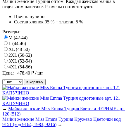
Майки женские Турция оптом. Каждая женская майка в
отдельном пакетике. Размеры соответствуют.
Цвет
капучино
Состав
хлопок 95 % + эластан 5 %
Размеры:
M (42-44)
L (44-46)
XL (48-50)
2XL (50-52)
3XL (52-54)
4XL (54-56)
Цена:
478.40
₽ / шт
←
Майки женские Miss Emma Турция Бретели ЧЕРНЫЕ арт.
120 (512)
Майки женские Miss Emma Турция Кружево Цветочки код
9151 (код 9164, 1983, 9216)
→