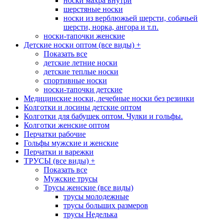
носки махра внутри
шерстяные носки
носки из верблюжьей шерсти, собачьей
шерсти, норка, ангора и т.п.
носки-тапочки женские
Детские носки оптом (все виды)
+
Показать все
детские летние носки
детские теплые носки
спортивные носки
носки-тапочки детские
Медицинские носки, лечебные носки без резинки
Колготки и лосины детские оптом
Колготки для бабушек оптом. Чулки и гольфы.
Колготки женские оптом
Перчатки рабочие
Гольфы мужские и женские
Перчатки и варежки
ТРУСЫ (все виды)
+
Показать все
Мужские трусы
Трусы женские (все виды)
трусы молодежные
трусы больших размеров
трусы Неделька