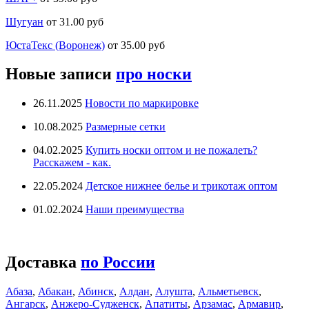
Шугуан
от 31.00 руб
ЮстаТекс (Воронеж)
от 35.00 руб
Новые записи
про носки
26.11.2025
Новости по маркировке
10.08.2025
Размерные сетки
04.02.2025
Купить носки оптом и не пожалеть?
Расскажем - как.
22.05.2024
Детское нижнее белье и трикотаж оптом
01.02.2024
Наши преимущества
Доставка
по России
Абаза
,
Абакан
,
Абинск
,
Алдан
,
Алушта
,
Альметьевск
,
Ангарск
,
Анжеро-Судженск
,
Апатиты
,
Арзамас
,
Армавир
,