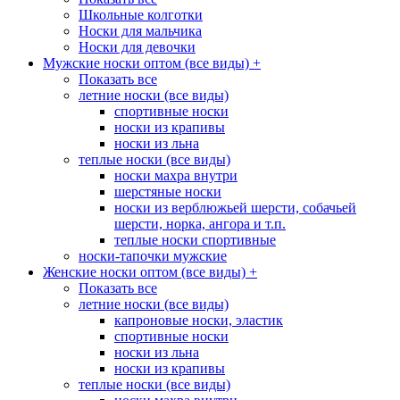
Школьные колготки
Носки для мальчика
Носки для девочки
Мужские носки оптом (все виды)
+
Показать все
летние носки (все виды)
спортивные носки
носки из крапивы
носки из льна
теплые носки (все виды)
носки махра внутри
шерстяные носки
носки из верблюжьей шерсти, собачьей
шерсти, норка, ангора и т.п.
теплые носки спортивные
носки-тапочки мужские
Женские носки оптом (все виды)
+
Показать все
летние носки (все виды)
капроновые носки, эластик
спортивные носки
носки из льна
носки из крапивы
теплые носки (все виды)