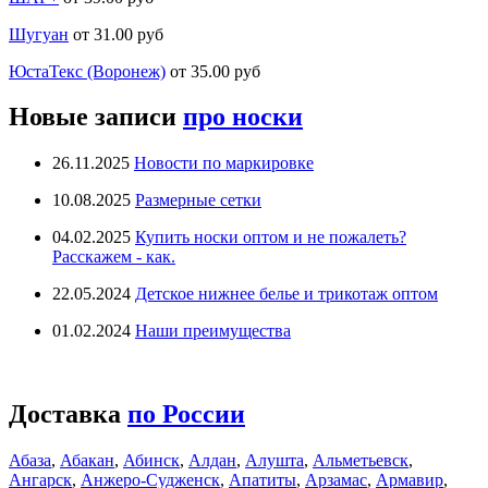
Шугуан
от 31.00 руб
ЮстаТекс (Воронеж)
от 35.00 руб
Новые записи
про носки
26.11.2025
Новости по маркировке
10.08.2025
Размерные сетки
04.02.2025
Купить носки оптом и не пожалеть?
Расскажем - как.
22.05.2024
Детское нижнее белье и трикотаж оптом
01.02.2024
Наши преимущества
Доставка
по России
Абаза
,
Абакан
,
Абинск
,
Алдан
,
Алушта
,
Альметьевск
,
Ангарск
,
Анжеро-Судженск
,
Апатиты
,
Арзамас
,
Армавир
,