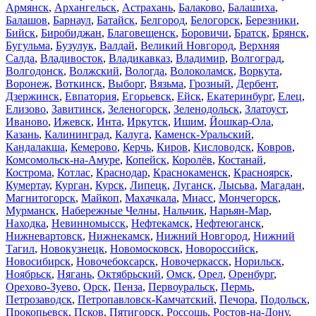
Армянск
,
Архангельск
,
Астрахань
,
Балаково
,
Балашиха
,
Балашов
,
Барнаул
,
Батайск
,
Белгород
,
Белогорск
,
Березники
,
Бийск
,
Биробиджан
,
Благовещенск
,
Боровичи
,
Братск
,
Брянск
,
Бугульма
,
Бузулук
,
Валдай
,
Великий Новгород
,
Верхняя
Салда
,
Владивосток
,
Владикавказ
,
Владимир
,
Волгоград
,
Волгодонск
,
Волжский
,
Вологда
,
Волоколамск
,
Воркута
,
Воронеж
,
Воткинск
,
Выборг
,
Вязьма
,
Грозный
,
Дербент
,
Дзержинск
,
Евпатория
,
Егорьевск
,
Ейск
,
Екатеринбург
,
Елец
,
Елизово
,
Завитинск
,
Зеленогорск
,
Зеленодольск
,
Златоуст
,
Иваново
,
Ижевск
,
Инта
,
Иркутск
,
Ишим
,
Йошкар-Ола
,
Казань
,
Калининград
,
Калуга
,
Каменск-Уральский
,
Кандалакша
,
Кемерово
,
Керчь
,
Киров
,
Кисловодск
,
Ковров
,
Комсомольск-на-Амуре
,
Копейск
,
Королёв
,
Костанай
,
Кострома
,
Котлас
,
Краснодар
,
Краснокаменск
,
Красноярск
,
Кумертау
,
Курган
,
Курск
,
Липецк
,
Луганск
,
Лысьва
,
Магадан
,
Магнитогорск
,
Майкоп
,
Махачкала
,
Миасс
,
Мончегорск
,
Мурманск
,
Набережные Челны
,
Нальчик
,
Нарьян-Мар
,
Находка
,
Невинномысск
,
Нефтекамск
,
Нефтеюганск
,
Нижневартовск
,
Нижнекамск
,
Нижний Новгород
,
Нижний
Тагил
,
Новокузнецк
,
Новомосковск
,
Новороссийск
,
Новосибирск
,
Новочебоксарск
,
Новочеркасск
,
Норильск
,
Ноябрьск
,
Нягань
,
Октябрьский
,
Омск
,
Орел
,
Оренбург
,
Орехово-Зуево
,
Орск
,
Пенза
,
Первоуральск
,
Пермь
,
Петрозаводск
,
Петропавловск-Камчатский
,
Печора
,
Подольск
,
Прокопьевск
,
Псков
,
Пятигорск
,
Россошь
,
Ростов-на-Дону
,