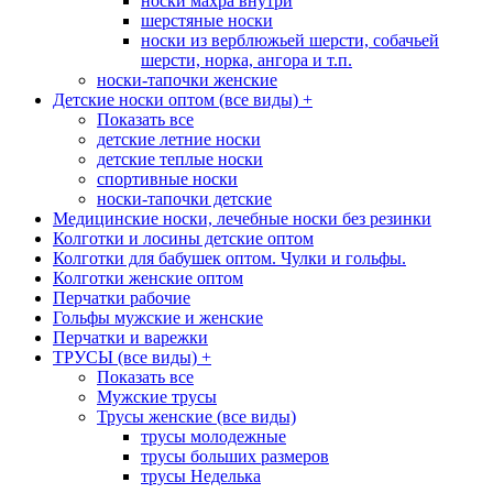
носки махра внутри
шерстяные носки
носки из верблюжьей шерсти, собачьей
шерсти, норка, ангора и т.п.
носки-тапочки женские
Детские носки оптом (все виды)
+
Показать все
детские летние носки
детские теплые носки
спортивные носки
носки-тапочки детские
Медицинские носки, лечебные носки без резинки
Колготки и лосины детские оптом
Колготки для бабушек оптом. Чулки и гольфы.
Колготки женские оптом
Перчатки рабочие
Гольфы мужские и женские
Перчатки и варежки
ТРУСЫ (все виды)
+
Показать все
Мужские трусы
Трусы женские (все виды)
трусы молодежные
трусы больших размеров
трусы Неделька