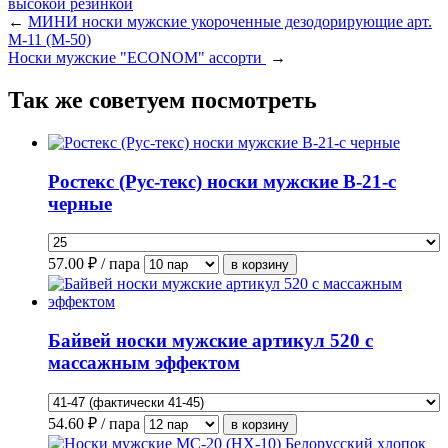
←
МИНИ носки мужские укороченные дезодорирующие арт.
М-11 (М-50)
Носки мужские "ECONOM" ассорти
→
Так же советуем посмотреть
Ростекс (Рус-текс) носки мужские В-21-с
черные
57.00
₽ / пара
Байвей носки мужские артикул 520 с
массажным эффектом
54.60
₽ / пара