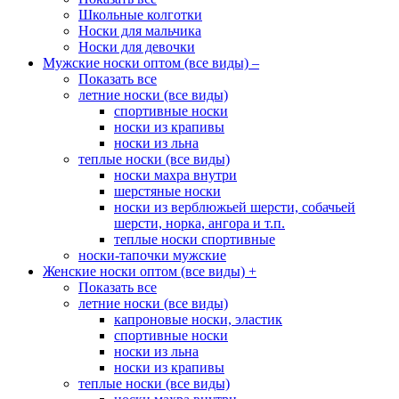
Школьные колготки
Носки для мальчика
Носки для девочки
Мужские носки оптом (все виды)
–
Показать все
летние носки (все виды)
спортивные носки
носки из крапивы
носки из льна
теплые носки (все виды)
носки махра внутри
шерстяные носки
носки из верблюжьей шерсти, собачьей
шерсти, норка, ангора и т.п.
теплые носки спортивные
носки-тапочки мужские
Женские носки оптом (все виды)
+
Показать все
летние носки (все виды)
капроновые носки, эластик
спортивные носки
носки из льна
носки из крапивы
теплые носки (все виды)