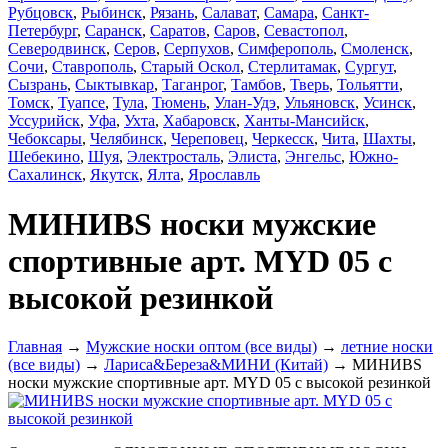
Рубцовск
,
Рыбинск
,
Рязань
,
Салават
,
Самара
,
Санкт-
Петербург
,
Саранск
,
Саратов
,
Саров
,
Севастопол
,
Северодвинск
,
Серов
,
Серпухов
,
Симферополь
,
Смоленск
,
Сочи
,
Ставрополь
,
Старый Оскол
,
Стерлитамак
,
Сургут
,
Сызрань
,
Сыктывкар
,
Таганрог
,
Тамбов
,
Тверь
,
Тольятти
,
Томск
,
Туапсе
,
Тула
,
Тюмень
,
Улан-Удэ
,
Ульяновск
,
Усинск
,
Уссурийск
,
Уфа
,
Ухта
,
Хабаровск
,
Ханты-Мансийск
,
Чебоксары
,
Челябинск
,
Череповец
,
Черкесск
,
Чита
,
Шахты
,
Шебекино
,
Шуя
,
Электросталь
,
Элиста
,
Энгельс
,
Южно-
Сахалинск
,
Якутск
,
Ялта
,
Ярославль
МИНИBS носки мужские
спортивные арт. MYD 05 с
высокой резинкой
Главная
→
Мужские носки оптом (все виды)
→
летние носки
(все виды)
→
Лариса&Береза&МИНИ (Китай)
→ МИНИBS
носки мужские спортивные арт. MYD 05 с высокой резинкой