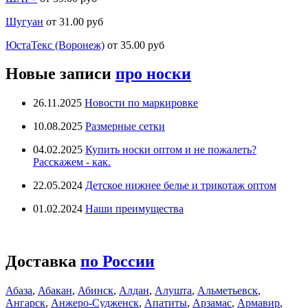
Шугуан
от 31.00 руб
ЮстаТекс (Воронеж)
от 35.00 руб
Новые записи
про носки
26.11.2025
Новости по маркировке
10.08.2025
Размерные сетки
04.02.2025
Купить носки оптом и не пожалеть?
Расскажем - как.
22.05.2024
Детское нижнее белье и трикотаж оптом
01.02.2024
Наши преимущества
Доставка
по России
Абаза
,
Абакан
,
Абинск
,
Алдан
,
Алушта
,
Альметьевск
,
Ангарск
,
Анжеро-Судженск
,
Апатиты
,
Арзамас
,
Армавир
,