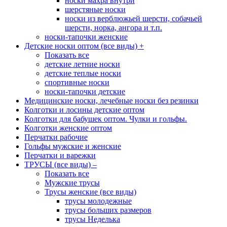
носки махра внутри
шерстяные носки
носки из верблюжьей шерсти, собачьей
шерсти, норка, ангора и т.п.
носки-тапочки женские
Детские носки оптом (все виды)
+
Показать все
детские летние носки
детские теплые носки
спортивные носки
носки-тапочки детские
Медицинские носки, лечебные носки без резинки
Колготки и лосины детские оптом
Колготки для бабушек оптом. Чулки и гольфы.
Колготки женские оптом
Перчатки рабочие
Гольфы мужские и женские
Перчатки и варежки
ТРУСЫ (все виды)
–
Показать все
Мужские трусы
Трусы женские (все виды)
трусы молодежные
трусы больших размеров
трусы Неделька