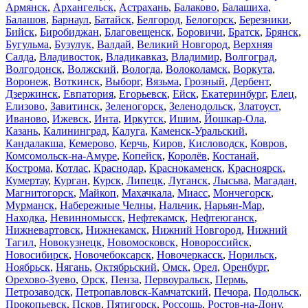
Армянск
,
Архангельск
,
Астрахань
,
Балаково
,
Балашиха
,
Балашов
,
Барнаул
,
Батайск
,
Белгород
,
Белогорск
,
Березники
,
Бийск
,
Биробиджан
,
Благовещенск
,
Боровичи
,
Братск
,
Брянск
,
Бугульма
,
Бузулук
,
Валдай
,
Великий Новгород
,
Верхняя
Салда
,
Владивосток
,
Владикавказ
,
Владимир
,
Волгоград
,
Волгодонск
,
Волжский
,
Вологда
,
Волоколамск
,
Воркута
,
Воронеж
,
Воткинск
,
Выборг
,
Вязьма
,
Грозный
,
Дербент
,
Дзержинск
,
Евпатория
,
Егорьевск
,
Ейск
,
Екатеринбург
,
Елец
,
Елизово
,
Завитинск
,
Зеленогорск
,
Зеленодольск
,
Златоуст
,
Иваново
,
Ижевск
,
Инта
,
Иркутск
,
Ишим
,
Йошкар-Ола
,
Казань
,
Калининград
,
Калуга
,
Каменск-Уральский
,
Кандалакша
,
Кемерово
,
Керчь
,
Киров
,
Кисловодск
,
Ковров
,
Комсомольск-на-Амуре
,
Копейск
,
Королёв
,
Костанай
,
Кострома
,
Котлас
,
Краснодар
,
Краснокаменск
,
Красноярск
,
Кумертау
,
Курган
,
Курск
,
Липецк
,
Луганск
,
Лысьва
,
Магадан
,
Магнитогорск
,
Майкоп
,
Махачкала
,
Миасс
,
Мончегорск
,
Мурманск
,
Набережные Челны
,
Нальчик
,
Нарьян-Мар
,
Находка
,
Невинномысск
,
Нефтекамск
,
Нефтеюганск
,
Нижневартовск
,
Нижнекамск
,
Нижний Новгород
,
Нижний
Тагил
,
Новокузнецк
,
Новомосковск
,
Новороссийск
,
Новосибирск
,
Новочебоксарск
,
Новочеркасск
,
Норильск
,
Ноябрьск
,
Нягань
,
Октябрьский
,
Омск
,
Орел
,
Оренбург
,
Орехово-Зуево
,
Орск
,
Пенза
,
Первоуральск
,
Пермь
,
Петрозаводск
,
Петропавловск-Камчатский
,
Печора
,
Подольск
,
Прокопьевск
,
Псков
,
Пятигорск
,
Россошь
,
Ростов-на-Дону
,