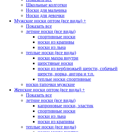
Школьные колготки
Носки для мальчика
Носки для девочки
Мужские носки оптом (все виды)
+
Показать все
летние носки (все виды)
спортивные носки
носки из крапивы
носки из льна
теплые носки (все виды)
носки махра внутри
шерстяные носки
носки из верблюжьей шерсти, собачьей
шерсти, норка, ангора и т.п.
теплые носки спортивные
носки-тапочки мужские
Женские носки оптом (все виды)
+
Показать все
летние носки (все виды)
капроновые носки, эластик
спортивные носки
носки из льна
носки из крапивы
теплые носки (все виды)