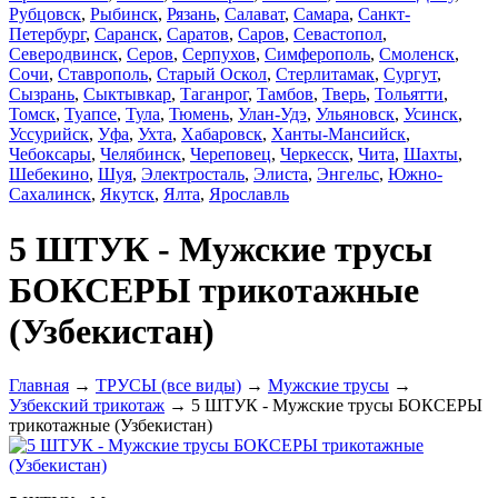
Рубцовск
,
Рыбинск
,
Рязань
,
Салават
,
Самара
,
Санкт-
Петербург
,
Саранск
,
Саратов
,
Саров
,
Севастопол
,
Северодвинск
,
Серов
,
Серпухов
,
Симферополь
,
Смоленск
,
Сочи
,
Ставрополь
,
Старый Оскол
,
Стерлитамак
,
Сургут
,
Сызрань
,
Сыктывкар
,
Таганрог
,
Тамбов
,
Тверь
,
Тольятти
,
Томск
,
Туапсе
,
Тула
,
Тюмень
,
Улан-Удэ
,
Ульяновск
,
Усинск
,
Уссурийск
,
Уфа
,
Ухта
,
Хабаровск
,
Ханты-Мансийск
,
Чебоксары
,
Челябинск
,
Череповец
,
Черкесск
,
Чита
,
Шахты
,
Шебекино
,
Шуя
,
Электросталь
,
Элиста
,
Энгельс
,
Южно-
Сахалинск
,
Якутск
,
Ялта
,
Ярославль
5 ШТУК - Мужские трусы
БОКСЕРЫ трикотажные
(Узбекистан)
Главная
→
ТРУСЫ (все виды)
→
Мужские трусы
→
Узбекский трикотаж
→ 5 ШТУК - Мужские трусы БОКСЕРЫ
трикотажные (Узбекистан)