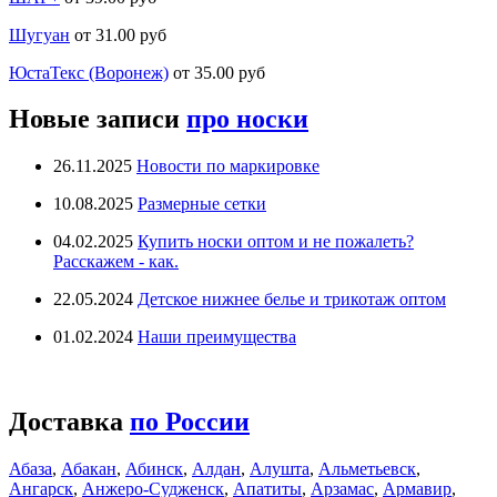
Шугуан
от 31.00 руб
ЮстаТекс (Воронеж)
от 35.00 руб
Новые записи
про носки
26.11.2025
Новости по маркировке
10.08.2025
Размерные сетки
04.02.2025
Купить носки оптом и не пожалеть?
Расскажем - как.
22.05.2024
Детское нижнее белье и трикотаж оптом
01.02.2024
Наши преимущества
Доставка
по России
Абаза
,
Абакан
,
Абинск
,
Алдан
,
Алушта
,
Альметьевск
,
Ангарск
,
Анжеро-Судженск
,
Апатиты
,
Арзамас
,
Армавир
,