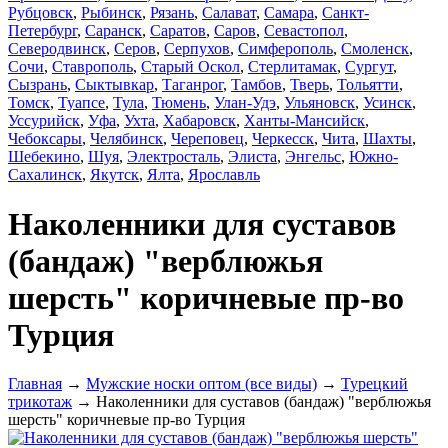
Рубцовск
,
Рыбинск
,
Рязань
,
Салават
,
Самара
,
Санкт-
Петербург
,
Саранск
,
Саратов
,
Саров
,
Севастопол
,
Северодвинск
,
Серов
,
Серпухов
,
Симферополь
,
Смоленск
,
Сочи
,
Ставрополь
,
Старый Оскол
,
Стерлитамак
,
Сургут
,
Сызрань
,
Сыктывкар
,
Таганрог
,
Тамбов
,
Тверь
,
Тольятти
,
Томск
,
Туапсе
,
Тула
,
Тюмень
,
Улан-Удэ
,
Ульяновск
,
Усинск
,
Уссурийск
,
Уфа
,
Ухта
,
Хабаровск
,
Ханты-Мансийск
,
Чебоксары
,
Челябинск
,
Череповец
,
Черкесск
,
Чита
,
Шахты
,
Шебекино
,
Шуя
,
Электросталь
,
Элиста
,
Энгельс
,
Южно-
Сахалинск
,
Якутск
,
Ялта
,
Ярославль
Наколенники для суставов
(бандаж) "верблюжья
шерсть" коричневые пр-во
Турция
Главная
→
Мужские носки оптом (все виды)
→
Турецкий
трикотаж
→ Наколенники для суставов (бандаж) "верблюжья
шерсть" коричневые пр-во Турция