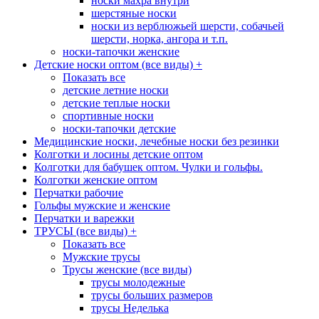
носки махра внутри
шерстяные носки
носки из верблюжьей шерсти, собачьей
шерсти, норка, ангора и т.п.
носки-тапочки женские
Детские носки оптом (все виды)
+
Показать все
детские летние носки
детские теплые носки
спортивные носки
носки-тапочки детские
Медицинские носки, лечебные носки без резинки
Колготки и лосины детские оптом
Колготки для бабушек оптом. Чулки и гольфы.
Колготки женские оптом
Перчатки рабочие
Гольфы мужские и женские
Перчатки и варежки
ТРУСЫ (все виды)
+
Показать все
Мужские трусы
Трусы женские (все виды)
трусы молодежные
трусы больших размеров
трусы Неделька