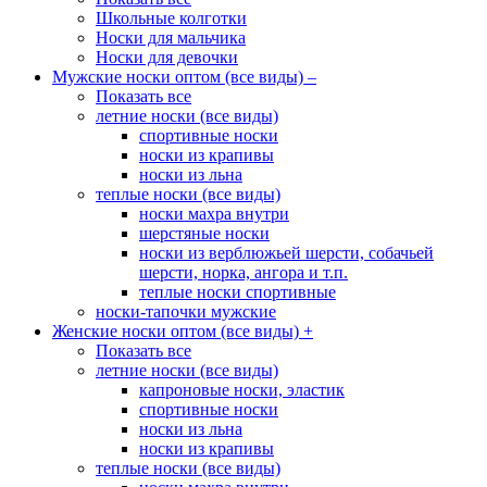
Школьные колготки
Носки для мальчика
Носки для девочки
Мужские носки оптом (все виды)
–
Показать все
летние носки (все виды)
спортивные носки
носки из крапивы
носки из льна
теплые носки (все виды)
носки махра внутри
шерстяные носки
носки из верблюжьей шерсти, собачьей
шерсти, норка, ангора и т.п.
теплые носки спортивные
носки-тапочки мужские
Женские носки оптом (все виды)
+
Показать все
летние носки (все виды)
капроновые носки, эластик
спортивные носки
носки из льна
носки из крапивы
теплые носки (все виды)