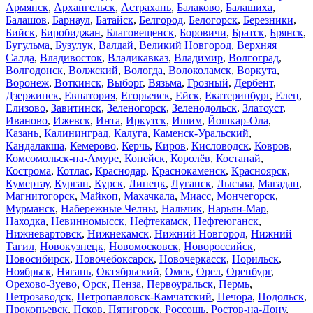
Армянск
,
Архангельск
,
Астрахань
,
Балаково
,
Балашиха
,
Балашов
,
Барнаул
,
Батайск
,
Белгород
,
Белогорск
,
Березники
,
Бийск
,
Биробиджан
,
Благовещенск
,
Боровичи
,
Братск
,
Брянск
,
Бугульма
,
Бузулук
,
Валдай
,
Великий Новгород
,
Верхняя
Салда
,
Владивосток
,
Владикавказ
,
Владимир
,
Волгоград
,
Волгодонск
,
Волжский
,
Вологда
,
Волоколамск
,
Воркута
,
Воронеж
,
Воткинск
,
Выборг
,
Вязьма
,
Грозный
,
Дербент
,
Дзержинск
,
Евпатория
,
Егорьевск
,
Ейск
,
Екатеринбург
,
Елец
,
Елизово
,
Завитинск
,
Зеленогорск
,
Зеленодольск
,
Златоуст
,
Иваново
,
Ижевск
,
Инта
,
Иркутск
,
Ишим
,
Йошкар-Ола
,
Казань
,
Калининград
,
Калуга
,
Каменск-Уральский
,
Кандалакша
,
Кемерово
,
Керчь
,
Киров
,
Кисловодск
,
Ковров
,
Комсомольск-на-Амуре
,
Копейск
,
Королёв
,
Костанай
,
Кострома
,
Котлас
,
Краснодар
,
Краснокаменск
,
Красноярск
,
Кумертау
,
Курган
,
Курск
,
Липецк
,
Луганск
,
Лысьва
,
Магадан
,
Магнитогорск
,
Майкоп
,
Махачкала
,
Миасс
,
Мончегорск
,
Мурманск
,
Набережные Челны
,
Нальчик
,
Нарьян-Мар
,
Находка
,
Невинномысск
,
Нефтекамск
,
Нефтеюганск
,
Нижневартовск
,
Нижнекамск
,
Нижний Новгород
,
Нижний
Тагил
,
Новокузнецк
,
Новомосковск
,
Новороссийск
,
Новосибирск
,
Новочебоксарск
,
Новочеркасск
,
Норильск
,
Ноябрьск
,
Нягань
,
Октябрьский
,
Омск
,
Орел
,
Оренбург
,
Орехово-Зуево
,
Орск
,
Пенза
,
Первоуральск
,
Пермь
,
Петрозаводск
,
Петропавловск-Камчатский
,
Печора
,
Подольск
,
Прокопьевск
,
Псков
,
Пятигорск
,
Россошь
,
Ростов-на-Дону
,