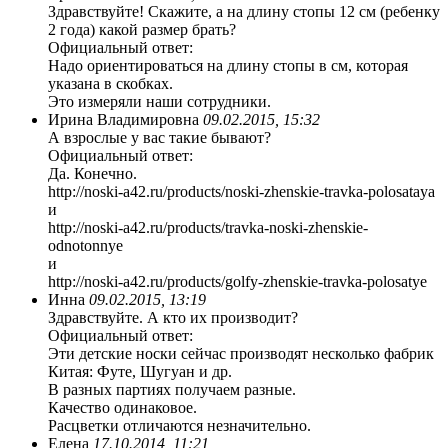
Здравствуйте! Скажите, а на длину стопы 12 см (ребенку
2 года) какой размер брать?
Официальный ответ:
Надо ориентироваться на длину стопы в см, которая
указана в скобках.
Это измеряли наши сотрудники.
Ирина Владимировна
09.02.2015, 15:32
А взрослые у вас такие бывают?
Официальный ответ:
Да. Конечно.
http://noski-a42.ru/products/noski-zhenskie-travka-polosataya
и
http://noski-a42.ru/products/travka-noski-zhenskie-
odnotonnye
и
http://noski-a42.ru/products/golfy-zhenskie-travka-polosatye
Инна
09.02.2015, 13:19
Здравствуйте. А кто их производит?
Официальный ответ:
Эти детские носки сейчас производят несколько фабрик
Китая: Футе, Шугуан и др.
В разных партиях получаем разные.
Качество одинаковое.
Расцветки отличаются незначительно.
Елена
17.10.2014, 11:21