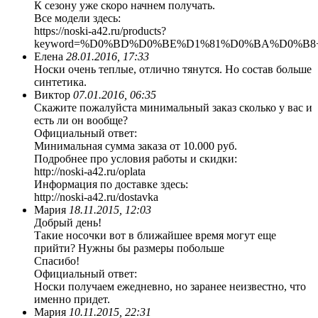
К сезону уже скоро начнем получать.
Все модели здесь:
https://noski-a42.ru/products?
keyword=%D0%BD%D0%BE%D1%81%D0%BA%D0%B
Елена
28.01.2016, 17:33
Носки очень теплые, отлично тянутся. Но состав больше
синтетика.
Виктор
07.01.2016, 06:35
Скажите пожалуйста минимальный заказ сколько у вас и
есть ли он вообще?
Официальный ответ:
Минимальная сумма заказа от 10.000 руб.
Подробнее про условия работы и скидки:
http://noski-a42.ru/oplata
Информация по доставке здесь:
http://noski-a42.ru/dostavka
Мария
18.11.2015, 12:03
Добрый день!
Такие носочки вот в ближайшее время могут еще
прийти? Нужны бы размеры побольше
Спасибо!
Официальный ответ:
Носки получаем ежедневно, но заранее неизвестно, что
именно придет.
Мария
10.11.2015, 22:31