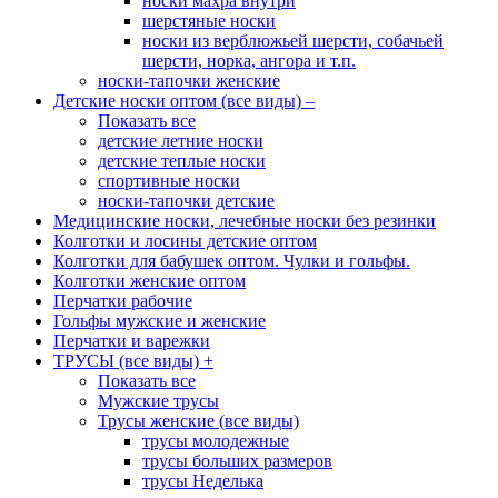
носки махра внутри
шерстяные носки
носки из верблюжьей шерсти, собачьей
шерсти, норка, ангора и т.п.
носки-тапочки женские
Детские носки оптом (все виды)
–
Показать все
детские летние носки
детские теплые носки
спортивные носки
носки-тапочки детские
Медицинские носки, лечебные носки без резинки
Колготки и лосины детские оптом
Колготки для бабушек оптом. Чулки и гольфы.
Колготки женские оптом
Перчатки рабочие
Гольфы мужские и женские
Перчатки и варежки
ТРУСЫ (все виды)
+
Показать все
Мужские трусы
Трусы женские (все виды)
трусы молодежные
трусы больших размеров
трусы Неделька