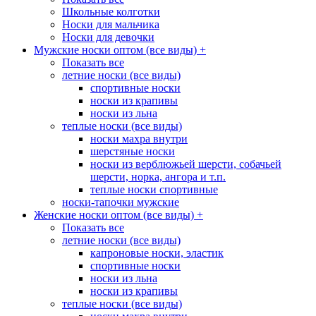
Школьные колготки
Носки для мальчика
Носки для девочки
Мужские носки оптом (все виды)
+
Показать все
летние носки (все виды)
спортивные носки
носки из крапивы
носки из льна
теплые носки (все виды)
носки махра внутри
шерстяные носки
носки из верблюжьей шерсти, собачьей
шерсти, норка, ангора и т.п.
теплые носки спортивные
носки-тапочки мужские
Женские носки оптом (все виды)
+
Показать все
летние носки (все виды)
капроновые носки, эластик
спортивные носки
носки из льна
носки из крапивы
теплые носки (все виды)