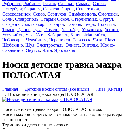
Рубцовск
,
Рыбинск
,
Рязань
,
Салават
,
Самара
,
Санкт-
Петербург
,
Саранск
,
Саратов
,
Саров
,
Севастопол
,
Северодвинск
,
Серов
,
Серпухов
,
Симферополь
,
Смоленск
,
Сочи
,
Ставрополь
,
Старый Оскол
,
Стерлитамак
,
Сургут
,
Сызрань
,
Сыктывкар
,
Таганрог
,
Тамбов
,
Тверь
,
Тольятти
,
Томск
,
Туапсе
,
Тула
,
Тюмень
,
Улан-Удэ
,
Ульяновск
,
Усинск
,
Уссурийск
,
Уфа
,
Ухта
,
Хабаровск
,
Ханты-Мансийск
,
Чебоксары
,
Челябинск
,
Череповец
,
Черкесск
,
Чита
,
Шахты
,
Шебекино
,
Шуя
,
Электросталь
,
Элиста
,
Энгельс
,
Южно-
Сахалинск
,
Якутск
,
Ялта
,
Ярославль
Носки детские травка махра
ПОЛОСАТАЯ
Главная
→
Детские носки оптом (все виды)
→
Лиза (Китай)
→ Носки детские травка махра ПОЛОСАТАЯ
Носки детские травка махра ПОЛОСАТАЯ оптом.
Носки махровые детские - в упаковке 12 пар одного размера
разного цвета.
Термоноски детские в полосочку.