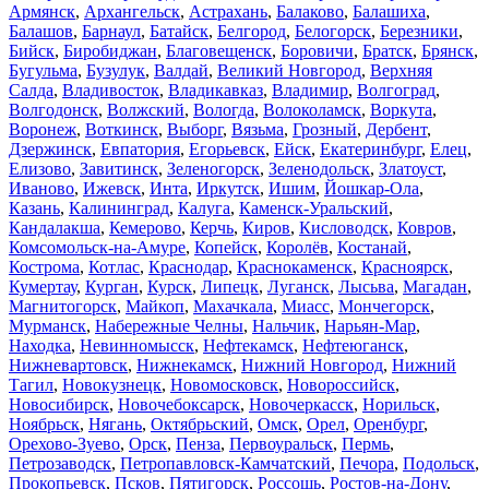
Армянск
,
Архангельск
,
Астрахань
,
Балаково
,
Балашиха
,
Балашов
,
Барнаул
,
Батайск
,
Белгород
,
Белогорск
,
Березники
,
Бийск
,
Биробиджан
,
Благовещенск
,
Боровичи
,
Братск
,
Брянск
,
Бугульма
,
Бузулук
,
Валдай
,
Великий Новгород
,
Верхняя
Салда
,
Владивосток
,
Владикавказ
,
Владимир
,
Волгоград
,
Волгодонск
,
Волжский
,
Вологда
,
Волоколамск
,
Воркута
,
Воронеж
,
Воткинск
,
Выборг
,
Вязьма
,
Грозный
,
Дербент
,
Дзержинск
,
Евпатория
,
Егорьевск
,
Ейск
,
Екатеринбург
,
Елец
,
Елизово
,
Завитинск
,
Зеленогорск
,
Зеленодольск
,
Златоуст
,
Иваново
,
Ижевск
,
Инта
,
Иркутск
,
Ишим
,
Йошкар-Ола
,
Казань
,
Калининград
,
Калуга
,
Каменск-Уральский
,
Кандалакша
,
Кемерово
,
Керчь
,
Киров
,
Кисловодск
,
Ковров
,
Комсомольск-на-Амуре
,
Копейск
,
Королёв
,
Костанай
,
Кострома
,
Котлас
,
Краснодар
,
Краснокаменск
,
Красноярск
,
Кумертау
,
Курган
,
Курск
,
Липецк
,
Луганск
,
Лысьва
,
Магадан
,
Магнитогорск
,
Майкоп
,
Махачкала
,
Миасс
,
Мончегорск
,
Мурманск
,
Набережные Челны
,
Нальчик
,
Нарьян-Мар
,
Находка
,
Невинномысск
,
Нефтекамск
,
Нефтеюганск
,
Нижневартовск
,
Нижнекамск
,
Нижний Новгород
,
Нижний
Тагил
,
Новокузнецк
,
Новомосковск
,
Новороссийск
,
Новосибирск
,
Новочебоксарск
,
Новочеркасск
,
Норильск
,
Ноябрьск
,
Нягань
,
Октябрьский
,
Омск
,
Орел
,
Оренбург
,
Орехово-Зуево
,
Орск
,
Пенза
,
Первоуральск
,
Пермь
,
Петрозаводск
,
Петропавловск-Камчатский
,
Печора
,
Подольск
,
Прокопьевск
,
Псков
,
Пятигорск
,
Россошь
,
Ростов-на-Дону
,