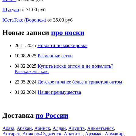
Шугуан
от 31.00 руб
ЮстаТекс (Воронеж)
от 35.00 руб
Новые записи
про носки
26.11.2025
Новости по маркировке
10.08.2025
Размерные сетки
04.02.2025
Купить носки оптом и не пожалеть?
Расскажем - как.
22.05.2024
Детское нижнее белье и трикотаж оптом
01.02.2024
Наши преимущества
Доставка
по России
Абаза
,
Абакан
,
Абинск
,
Алдан
,
Алушта
,
Альметьевск
,
Ангарск
,
Анжеро-Судженск
,
Апатиты
,
Арзамас
,
Армавир
,