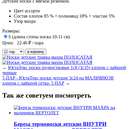
Детские носки с мягкой резинкой.
Цвет
ассорти
Состав
хлопок 85 % + полиамид 18% + эластан 5%
Узор
махра
Размеры:
S (длина стопы носка 10-11 см)
Цена:
22.40
₽ / пара
←
ЮстаТекс носки подростковые 1с8 (3с35) хлопок с лайкрой
черные
5 ПАР - ЮстаТекс носки детские 3с24 на МАЛЬЧИКОВ
хлопок с лайкрой сетка- 5 ПАР
→
Так же советуем посмотреть
Береза термоноски детские ВНУТРИ