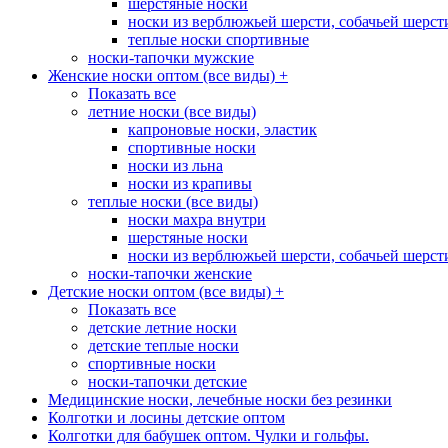
шерстяные носки
носки из верблюжьей шерсти, собачьей шерсти,
теплые носки спортивные
носки-тапочки мужские
Женские носки оптом (все виды)
+
Показать все
летние носки (все виды)
капроновые носки, эластик
спортивные носки
носки из льна
носки из крапивы
теплые носки (все виды)
носки махра внутри
шерстяные носки
носки из верблюжьей шерсти, собачьей шерсти,
носки-тапочки женские
Детские носки оптом (все виды)
+
Показать все
детские летние носки
детские теплые носки
спортивные носки
носки-тапочки детские
Медицинские носки, лечебные носки без резинки
Колготки и лосины детские оптом
Колготки для бабушек оптом. Чулки и гольфы.