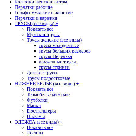
Колготки женские оптом
Перчатки рабочие
Гольфы мужские и женские
Перчатки и варежки
ТРУСЫ (все виды)
+
Показать все
Мужские трусы
Трусы женские (все виды)
трусы молодежные
трусы больших размеров
трусы Неделька
кружевные трусы
трусы стринги
Детские трусы
Трусы подростковые
НИЖНЕЕ БЕЛЬЕ (все виды)
+
Показать все
Термобелье мужское
Футболки
Майки
Бюстгальтеры
Пижамы
ОДЕЖДА (все виды)
+
Показать все
Лосины