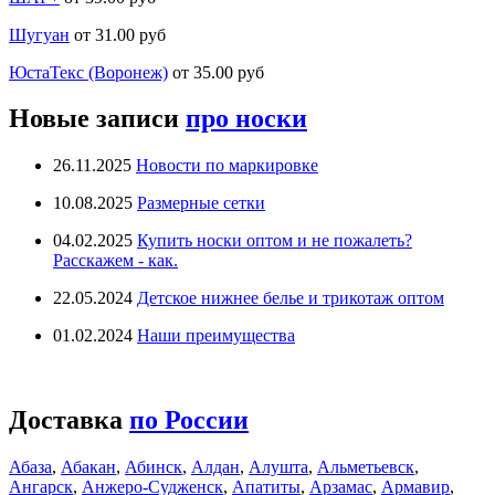
Шугуан
от 31.00 руб
ЮстаТекс (Воронеж)
от 35.00 руб
Новые записи
про носки
26.11.2025
Новости по маркировке
10.08.2025
Размерные сетки
04.02.2025
Купить носки оптом и не пожалеть?
Расскажем - как.
22.05.2024
Детское нижнее белье и трикотаж оптом
01.02.2024
Наши преимущества
Доставка
по России
Абаза
,
Абакан
,
Абинск
,
Алдан
,
Алушта
,
Альметьевск
,
Ангарск
,
Анжеро-Судженск
,
Апатиты
,
Арзамас
,
Армавир
,