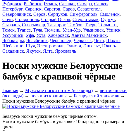
Рубцовск
,
Рыбинск
,
Рязань
,
Салават
,
Самара
,
Санкт-
Петербург
,
Саранск
,
Саратов
,
Саров
,
Севастопол
,
Северодвинск
,
Серов
,
Серпухов
,
Симферополь
,
Смоленск
,
Сочи
,
Ставрополь
,
Старый Оскол
,
Стерлитамак
,
Сургут
,
Сызрань
,
Сыктывкар
,
Таганрог
,
Тамбов
,
Тверь
,
Тольятти
,
Томск
,
Туапсе
,
Тула
,
Тюмень
,
Улан-Удэ
,
Ульяновск
,
Усинск
,
Уссурийск
,
Уфа
,
Ухта
,
Хабаровск
,
Ханты-Мансийск
,
Чебоксары
,
Челябинск
,
Череповец
,
Черкесск
,
Чита
,
Шахты
,
Шебекино
,
Шуя
,
Электросталь
,
Элиста
,
Энгельс
,
Южно-
Сахалинск
,
Якутск
,
Ялта
,
Ярославль
Носки мужские Белорусские
бамбук с крапивой чёрные
Главная
→
Мужские носки оптом (все виды)
→
летние носки
(все виды)
→
носки из крапивы
→
Беларусский трикотаж
→
Носки мужские Белорусские бамбук с крапивой чёрные
Беларусь носки мужские бамбук чёрные оптом.
Носки мужские бамбук - в упаковке 10 пар одного размера и
цвета.