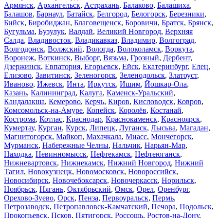
Армянск
,
Архангельск
,
Астрахань
,
Балаково
,
Балашиха
,
Балашов
,
Барнаул
,
Батайск
,
Белгород
,
Белогорск
,
Березники
,
Бийск
,
Биробиджан
,
Благовещенск
,
Боровичи
,
Братск
,
Брянск
,
Бугульма
,
Бузулук
,
Валдай
,
Великий Новгород
,
Верхняя
Салда
,
Владивосток
,
Владикавказ
,
Владимир
,
Волгоград
,
Волгодонск
,
Волжский
,
Вологда
,
Волоколамск
,
Воркута
,
Воронеж
,
Воткинск
,
Выборг
,
Вязьма
,
Грозный
,
Дербент
,
Дзержинск
,
Евпатория
,
Егорьевск
,
Ейск
,
Екатеринбург
,
Елец
,
Елизово
,
Завитинск
,
Зеленогорск
,
Зеленодольск
,
Златоуст
,
Иваново
,
Ижевск
,
Инта
,
Иркутск
,
Ишим
,
Йошкар-Ола
,
Казань
,
Калининград
,
Калуга
,
Каменск-Уральский
,
Кандалакша
,
Кемерово
,
Керчь
,
Киров
,
Кисловодск
,
Ковров
,
Комсомольск-на-Амуре
,
Копейск
,
Королёв
,
Костанай
,
Кострома
,
Котлас
,
Краснодар
,
Краснокаменск
,
Красноярск
,
Кумертау
,
Курган
,
Курск
,
Липецк
,
Луганск
,
Лысьва
,
Магадан
,
Магнитогорск
,
Майкоп
,
Махачкала
,
Миасс
,
Мончегорск
,
Мурманск
,
Набережные Челны
,
Нальчик
,
Нарьян-Мар
,
Находка
,
Невинномысск
,
Нефтекамск
,
Нефтеюганск
,
Нижневартовск
,
Нижнекамск
,
Нижний Новгород
,
Нижний
Тагил
,
Новокузнецк
,
Новомосковск
,
Новороссийск
,
Новосибирск
,
Новочебоксарск
,
Новочеркасск
,
Норильск
,
Ноябрьск
,
Нягань
,
Октябрьский
,
Омск
,
Орел
,
Оренбург
,
Орехово-Зуево
,
Орск
,
Пенза
,
Первоуральск
,
Пермь
,
Петрозаводск
,
Петропавловск-Камчатский
,
Печора
,
Подольск
,
Прокопьевск
,
Псков
,
Пятигорск
,
Россошь
,
Ростов-на-Дону
,