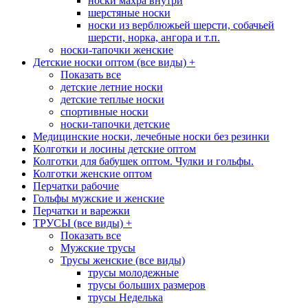
носки махра внутри
шерстяные носки
носки из верблюжьей шерсти, собачьей
шерсти, норка, ангора и т.п.
носки-тапочки женские
Детские носки оптом (все виды)
+
Показать все
детские летние носки
детские теплые носки
спортивные носки
носки-тапочки детские
Медицинские носки, лечебные носки без резинки
Колготки и лосины детские оптом
Колготки для бабушек оптом. Чулки и гольфы.
Колготки женские оптом
Перчатки рабочие
Гольфы мужские и женские
Перчатки и варежки
ТРУСЫ (все виды)
+
Показать все
Мужские трусы
Трусы женские (все виды)
трусы молодежные
трусы больших размеров
трусы Неделька