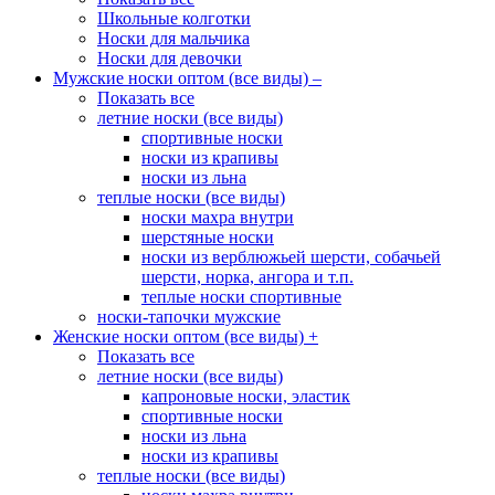
Школьные колготки
Носки для мальчика
Носки для девочки
Мужские носки оптом (все виды)
–
Показать все
летние носки (все виды)
спортивные носки
носки из крапивы
носки из льна
теплые носки (все виды)
носки махра внутри
шерстяные носки
носки из верблюжьей шерсти, собачьей
шерсти, норка, ангора и т.п.
теплые носки спортивные
носки-тапочки мужские
Женские носки оптом (все виды)
+
Показать все
летние носки (все виды)
капроновые носки, эластик
спортивные носки
носки из льна
носки из крапивы
теплые носки (все виды)