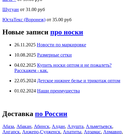
Шугуан
от 31.00 руб
ЮстаТекс (Воронеж)
от 35.00 руб
Новые записи
про носки
26.11.2025
Новости по маркировке
10.08.2025
Размерные сетки
04.02.2025
Купить носки оптом и не пожалеть?
Расскажем - как.
22.05.2024
Детское нижнее белье и трикотаж оптом
01.02.2024
Наши преимущества
Доставка
по России
Абаза
,
Абакан
,
Абинск
,
Алдан
,
Алушта
,
Альметьевск
,
Ангарск
,
Анжеро-Судженск
,
Апатиты
,
Арзамас
,
Армавир
,