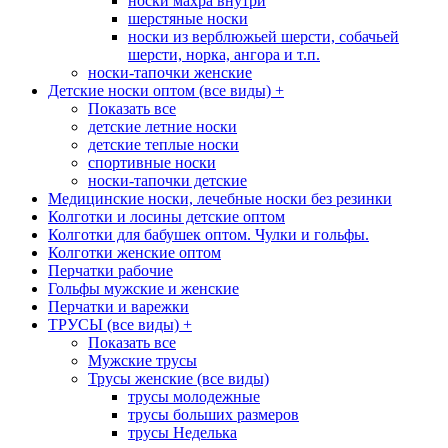
носки махра внутри
шерстяные носки
носки из верблюжьей шерсти, собачьей
шерсти, норка, ангора и т.п.
носки-тапочки женские
Детские носки оптом (все виды)
+
Показать все
детские летние носки
детские теплые носки
спортивные носки
носки-тапочки детские
Медицинские носки, лечебные носки без резинки
Колготки и лосины детские оптом
Колготки для бабушек оптом. Чулки и гольфы.
Колготки женские оптом
Перчатки рабочие
Гольфы мужские и женские
Перчатки и варежки
ТРУСЫ (все виды)
+
Показать все
Мужские трусы
Трусы женские (все виды)
трусы молодежные
трусы больших размеров
трусы Неделька