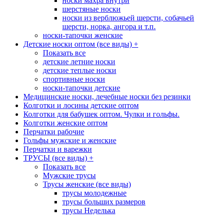
носки махра внутри
шерстяные носки
носки из верблюжьей шерсти, собачьей
шерсти, норка, ангора и т.п.
носки-тапочки женские
Детские носки оптом (все виды)
+
Показать все
детские летние носки
детские теплые носки
спортивные носки
носки-тапочки детские
Медицинские носки, лечебные носки без резинки
Колготки и лосины детские оптом
Колготки для бабушек оптом. Чулки и гольфы.
Колготки женские оптом
Перчатки рабочие
Гольфы мужские и женские
Перчатки и варежки
ТРУСЫ (все виды)
+
Показать все
Мужские трусы
Трусы женские (все виды)
трусы молодежные
трусы больших размеров
трусы Неделька