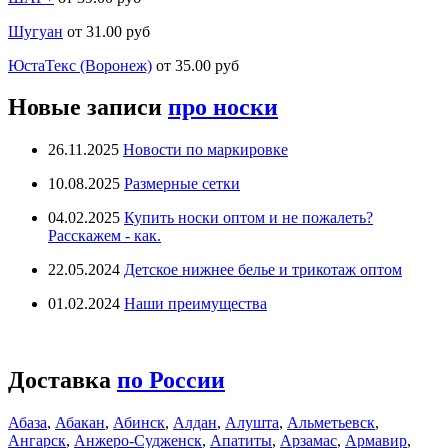
Шугуан
от 31.00 руб
ЮстаТекс (Воронеж)
от 35.00 руб
Новые записи
про носки
26.11.2025
Новости по маркировке
10.08.2025
Размерные сетки
04.02.2025
Купить носки оптом и не пожалеть?
Расскажем - как.
22.05.2024
Детское нижнее белье и трикотаж оптом
01.02.2024
Наши преимущества
Доставка
по России
Абаза
,
Абакан
,
Абинск
,
Алдан
,
Алушта
,
Альметьевск
,
Ангарск
,
Анжеро-Судженск
,
Апатиты
,
Арзамас
,
Армавир
,