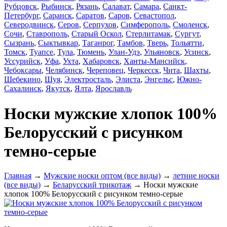
Рубцовск
,
Рыбинск
,
Рязань
,
Салават
,
Самара
,
Санкт-
Петербург
,
Саранск
,
Саратов
,
Саров
,
Севастопол
,
Северодвинск
,
Серов
,
Серпухов
,
Симферополь
,
Смоленск
,
Сочи
,
Ставрополь
,
Старый Оскол
,
Стерлитамак
,
Сургут
,
Сызрань
,
Сыктывкар
,
Таганрог
,
Тамбов
,
Тверь
,
Тольятти
,
Томск
,
Туапсе
,
Тула
,
Тюмень
,
Улан-Удэ
,
Ульяновск
,
Усинск
,
Уссурийск
,
Уфа
,
Ухта
,
Хабаровск
,
Ханты-Мансийск
,
Чебоксары
,
Челябинск
,
Череповец
,
Черкесск
,
Чита
,
Шахты
,
Шебекино
,
Шуя
,
Электросталь
,
Элиста
,
Энгельс
,
Южно-
Сахалинск
,
Якутск
,
Ялта
,
Ярославль
Носки мужские хлопок 100%
Белорусский с рисунком
темно-серые
Главная
→
Мужские носки оптом (все виды)
→
летние носки
(все виды)
→
Беларусский трикотаж
→ Носки мужские
хлопок 100% Белорусский с рисунком темно-серые