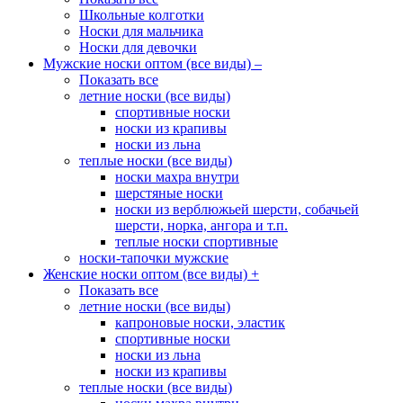
Школьные колготки
Носки для мальчика
Носки для девочки
Мужские носки оптом (все виды)
–
Показать все
летние носки (все виды)
спортивные носки
носки из крапивы
носки из льна
теплые носки (все виды)
носки махра внутри
шерстяные носки
носки из верблюжьей шерсти, собачьей
шерсти, норка, ангора и т.п.
теплые носки спортивные
носки-тапочки мужские
Женские носки оптом (все виды)
+
Показать все
летние носки (все виды)
капроновые носки, эластик
спортивные носки
носки из льна
носки из крапивы
теплые носки (все виды)