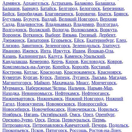
Армянск
,
Архангельск
,
Астрахань
,
Балаково
,
Балашиха
,
Балашов
,
Барнаул
,
Батайск
,
Белгород
,
Белогорск
,
Березники
,
Бийск
,
Биробиджан
,
Благовещенск
,
Боровичи
,
Братск
,
Брянск
,
Бугульма
,
Бузулук
,
Валдай
,
Великий Новгород
,
Верхняя
Салда
,
Владивосток
,
Владикавказ
,
Владимир
,
Волгоград
,
Волгодонск
,
Волжский
,
Вологда
,
Волоколамск
,
Воркута
,
Воронеж
,
Воткинск
,
Выборг
,
Вязьма
,
Грозный
,
Дербент
,
Дзержинск
,
Евпатория
,
Егорьевск
,
Ейск
,
Екатеринбург
,
Елец
,
Елизово
,
Завитинск
,
Зеленогорск
,
Зеленодольск
,
Златоуст
,
Иваново
,
Ижевск
,
Инта
,
Иркутск
,
Ишим
,
Йошкар-Ола
,
Казань
,
Калининград
,
Калуга
,
Каменск-Уральский
,
Кандалакша
,
Кемерово
,
Керчь
,
Киров
,
Кисловодск
,
Ковров
,
Комсомольск-на-Амуре
,
Копейск
,
Королёв
,
Костанай
,
Кострома
,
Котлас
,
Краснодар
,
Краснокаменск
,
Красноярск
,
Кумертау
,
Курган
,
Курск
,
Липецк
,
Луганск
,
Лысьва
,
Магадан
,
Магнитогорск
,
Майкоп
,
Махачкала
,
Миасс
,
Мончегорск
,
Мурманск
,
Набережные Челны
,
Нальчик
,
Нарьян-Мар
,
Находка
,
Невинномысск
,
Нефтекамск
,
Нефтеюганск
,
Нижневартовск
,
Нижнекамск
,
Нижний Новгород
,
Нижний
Тагил
,
Новокузнецк
,
Новомосковск
,
Новороссийск
,
Новосибирск
,
Новочебоксарск
,
Новочеркасск
,
Норильск
,
Ноябрьск
,
Нягань
,
Октябрьский
,
Омск
,
Орел
,
Оренбург
,
Орехово-Зуево
,
Орск
,
Пенза
,
Первоуральск
,
Пермь
,
Петрозаводск
,
Петропавловск-Камчатский
,
Печора
,
Подольск
,
Прокопьевск
,
Псков
,
Пятигорск
,
Россошь
,
Ростов-на-Дону
,