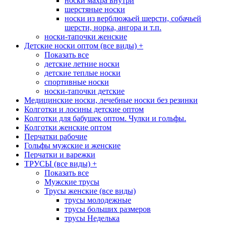
носки махра внутри
шерстяные носки
носки из верблюжьей шерсти, собачьей
шерсти, норка, ангора и т.п.
носки-тапочки женские
Детские носки оптом (все виды)
+
Показать все
детские летние носки
детские теплые носки
спортивные носки
носки-тапочки детские
Медицинские носки, лечебные носки без резинки
Колготки и лосины детские оптом
Колготки для бабушек оптом. Чулки и гольфы.
Колготки женские оптом
Перчатки рабочие
Гольфы мужские и женские
Перчатки и варежки
ТРУСЫ (все виды)
+
Показать все
Мужские трусы
Трусы женские (все виды)
трусы молодежные
трусы больших размеров
трусы Неделька