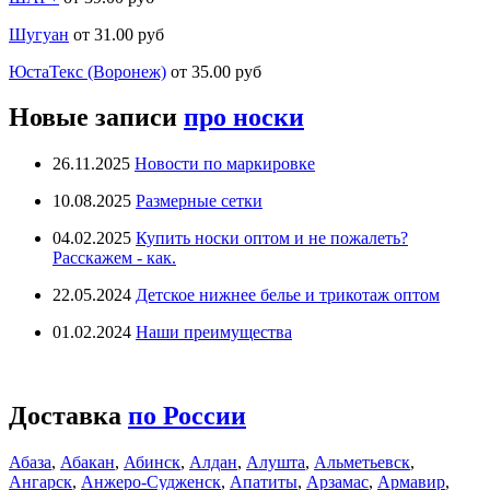
Шугуан
от 31.00 руб
ЮстаТекс (Воронеж)
от 35.00 руб
Новые записи
про носки
26.11.2025
Новости по маркировке
10.08.2025
Размерные сетки
04.02.2025
Купить носки оптом и не пожалеть?
Расскажем - как.
22.05.2024
Детское нижнее белье и трикотаж оптом
01.02.2024
Наши преимущества
Доставка
по России
Абаза
,
Абакан
,
Абинск
,
Алдан
,
Алушта
,
Альметьевск
,
Ангарск
,
Анжеро-Судженск
,
Апатиты
,
Арзамас
,
Армавир
,