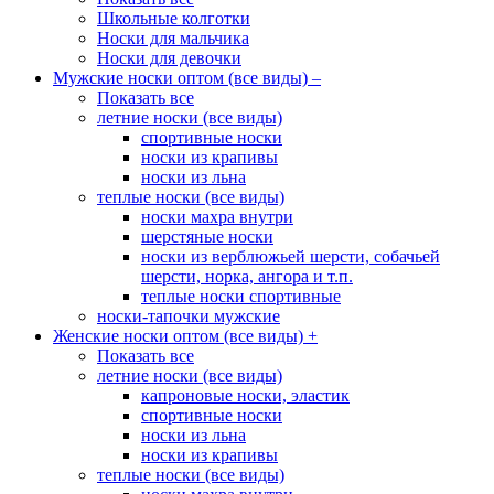
Школьные колготки
Носки для мальчика
Носки для девочки
Мужские носки оптом (все виды)
–
Показать все
летние носки (все виды)
спортивные носки
носки из крапивы
носки из льна
теплые носки (все виды)
носки махра внутри
шерстяные носки
носки из верблюжьей шерсти, собачьей
шерсти, норка, ангора и т.п.
теплые носки спортивные
носки-тапочки мужские
Женские носки оптом (все виды)
+
Показать все
летние носки (все виды)
капроновые носки, эластик
спортивные носки
носки из льна
носки из крапивы
теплые носки (все виды)