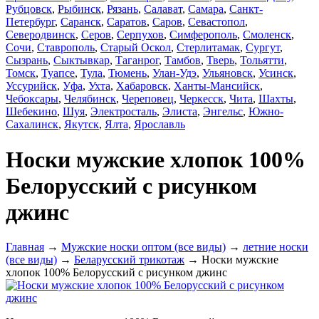
Рубцовск
,
Рыбинск
,
Рязань
,
Салават
,
Самара
,
Санкт-
Петербург
,
Саранск
,
Саратов
,
Саров
,
Севастопол
,
Северодвинск
,
Серов
,
Серпухов
,
Симферополь
,
Смоленск
,
Сочи
,
Ставрополь
,
Старый Оскол
,
Стерлитамак
,
Сургут
,
Сызрань
,
Сыктывкар
,
Таганрог
,
Тамбов
,
Тверь
,
Тольятти
,
Томск
,
Туапсе
,
Тула
,
Тюмень
,
Улан-Удэ
,
Ульяновск
,
Усинск
,
Уссурийск
,
Уфа
,
Ухта
,
Хабаровск
,
Ханты-Мансийск
,
Чебоксары
,
Челябинск
,
Череповец
,
Черкесск
,
Чита
,
Шахты
,
Шебекино
,
Шуя
,
Электросталь
,
Элиста
,
Энгельс
,
Южно-
Сахалинск
,
Якутск
,
Ялта
,
Ярославль
Носки мужские хлопок 100%
Белорусский с рисунком
джинс
Главная
→
Мужские носки оптом (все виды)
→
летние носки
(все виды)
→
Беларусский трикотаж
→ Носки мужские
хлопок 100% Белорусский с рисунком джинс