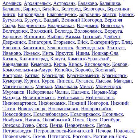
Армянск
,
Архангельск
,
Астрахань
,
Балаково
,
Балашиха
,
Балашов
,
Барнаул
,
Батайск
,
Белгород
,
Белогорск
,
Березники
,
Бийск
,
Биробиджан
,
Благовещенск
,
Боровичи
,
Братск
,
Брянск
,
Бугульма
,
Бузулук
,
Валдай
,
Великий Новгород
,
Верхняя
Салда
,
Владивосток
,
Владикавказ
,
Владимир
,
Волгоград
,
Волгодонск
,
Волжский
,
Вологда
,
Волоколамск
,
Воркута
,
Воронеж
,
Воткинск
,
Выборг
,
Вязьма
,
Грозный
,
Дербент
,
Дзержинск
,
Евпатория
,
Егорьевск
,
Ейск
,
Екатеринбург
,
Елец
,
Елизово
,
Завитинск
,
Зеленогорск
,
Зеленодольск
,
Златоуст
,
Иваново
,
Ижевск
,
Инта
,
Иркутск
,
Ишим
,
Йошкар-Ола
,
Казань
,
Калининград
,
Калуга
,
Каменск-Уральский
,
Кандалакша
,
Кемерово
,
Керчь
,
Киров
,
Кисловодск
,
Ковров
,
Комсомольск-на-Амуре
,
Копейск
,
Королёв
,
Костанай
,
Кострома
,
Котлас
,
Краснодар
,
Краснокаменск
,
Красноярск
,
Кумертау
,
Курган
,
Курск
,
Липецк
,
Луганск
,
Лысьва
,
Магадан
,
Магнитогорск
,
Майкоп
,
Махачкала
,
Миасс
,
Мончегорск
,
Мурманск
,
Набережные Челны
,
Нальчик
,
Нарьян-Мар
,
Находка
,
Невинномысск
,
Нефтекамск
,
Нефтеюганск
,
Нижневартовск
,
Нижнекамск
,
Нижний Новгород
,
Нижний
Тагил
,
Новокузнецк
,
Новомосковск
,
Новороссийск
,
Новосибирск
,
Новочебоксарск
,
Новочеркасск
,
Норильск
,
Ноябрьск
,
Нягань
,
Октябрьский
,
Омск
,
Орел
,
Оренбург
,
Орехово-Зуево
,
Орск
,
Пенза
,
Первоуральск
,
Пермь
,
Петрозаводск
,
Петропавловск-Камчатский
,
Печора
,
Подольск
,
Прокопьевск
,
Псков
,
Пятигорск
,
Россошь
,
Ростов-на-Дону
,