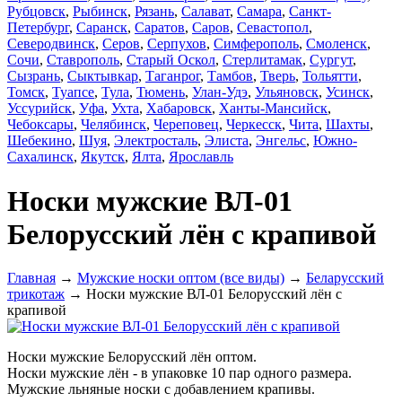
Рубцовск
,
Рыбинск
,
Рязань
,
Салават
,
Самара
,
Санкт-
Петербург
,
Саранск
,
Саратов
,
Саров
,
Севастопол
,
Северодвинск
,
Серов
,
Серпухов
,
Симферополь
,
Смоленск
,
Сочи
,
Ставрополь
,
Старый Оскол
,
Стерлитамак
,
Сургут
,
Сызрань
,
Сыктывкар
,
Таганрог
,
Тамбов
,
Тверь
,
Тольятти
,
Томск
,
Туапсе
,
Тула
,
Тюмень
,
Улан-Удэ
,
Ульяновск
,
Усинск
,
Уссурийск
,
Уфа
,
Ухта
,
Хабаровск
,
Ханты-Мансийск
,
Чебоксары
,
Челябинск
,
Череповец
,
Черкесск
,
Чита
,
Шахты
,
Шебекино
,
Шуя
,
Электросталь
,
Элиста
,
Энгельс
,
Южно-
Сахалинск
,
Якутск
,
Ялта
,
Ярославль
Носки мужские ВЛ-01
Белорусский лён с крапивой
Главная
→
Мужские носки оптом (все виды)
→
Беларусский
трикотаж
→ Носки мужские ВЛ-01 Белорусский лён с
крапивой
Носки мужские Белорусский лён оптом.
Носки мужские лён - в
упаковке
10 пар одного размера.
Мужские
льняные носки с добавлением крапивы.