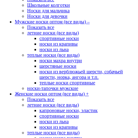
Школьные колготки
Носки для мальчика
Носки для девочки
Мужские носки оптом (все виды)
–
Показать все
летние носки (все виды)
спортивные носки
носки из крапивы
носки из льна
теплые носки (все виды)
носки махра внутри
шерстяные носки
носки из верблюжьей шерсти, собачьей
шерсти, норка, ангора и т.п.
теплые носки спортивные
носки-тапочки мужские
Женские носки оптом (все виды)
+
Показать все
летние носки (все виды)
капроновые носки, эластик
спортивные носки
носки из льна
носки из крапивы
теплые носки (все виды)