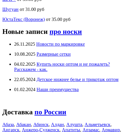
Шугуан
от 31.00 руб
ЮстаТекс (Воронеж)
от 35.00 руб
Новые записи
про носки
26.11.2025
Новости по маркировке
10.08.2025
Размерные сетки
04.02.2025
Купить носки оптом и не пожалеть?
Расскажем - как.
22.05.2024
Детское нижнее белье и трикотаж оптом
01.02.2024
Наши преимущества
Доставка
по России
Абаза
,
Абакан
,
Абинск
,
Алдан
,
Алушта
,
Альметьевск
,
Ангарск
,
Анжеро-Судженск
,
Апатиты
,
Арзамас
,
Армавир
,