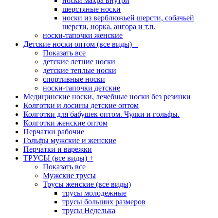
носки махра внутри
шерстяные носки
носки из верблюжьей шерсти, собачьей
шерсти, норка, ангора и т.п.
носки-тапочки женские
Детские носки оптом (все виды)
+
Показать все
детские летние носки
детские теплые носки
спортивные носки
носки-тапочки детские
Медицинские носки, лечебные носки без резинки
Колготки и лосины детские оптом
Колготки для бабушек оптом. Чулки и гольфы.
Колготки женские оптом
Перчатки рабочие
Гольфы мужские и женские
Перчатки и варежки
ТРУСЫ (все виды)
+
Показать все
Мужские трусы
Трусы женские (все виды)
трусы молодежные
трусы больших размеров
трусы Неделька