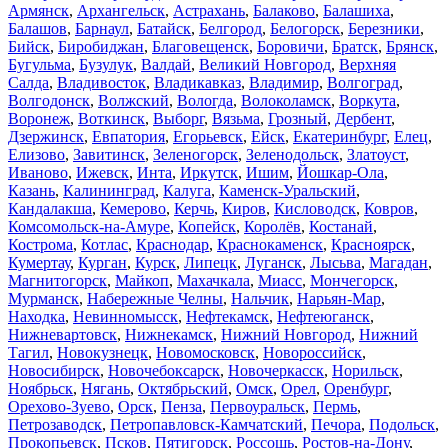
Армянск
,
Архангельск
,
Астрахань
,
Балаково
,
Балашиха
,
Балашов
,
Барнаул
,
Батайск
,
Белгород
,
Белогорск
,
Березники
,
Бийск
,
Биробиджан
,
Благовещенск
,
Боровичи
,
Братск
,
Брянск
,
Бугульма
,
Бузулук
,
Валдай
,
Великий Новгород
,
Верхняя
Салда
,
Владивосток
,
Владикавказ
,
Владимир
,
Волгоград
,
Волгодонск
,
Волжский
,
Вологда
,
Волоколамск
,
Воркута
,
Воронеж
,
Воткинск
,
Выборг
,
Вязьма
,
Грозный
,
Дербент
,
Дзержинск
,
Евпатория
,
Егорьевск
,
Ейск
,
Екатеринбург
,
Елец
,
Елизово
,
Завитинск
,
Зеленогорск
,
Зеленодольск
,
Златоуст
,
Иваново
,
Ижевск
,
Инта
,
Иркутск
,
Ишим
,
Йошкар-Ола
,
Казань
,
Калининград
,
Калуга
,
Каменск-Уральский
,
Кандалакша
,
Кемерово
,
Керчь
,
Киров
,
Кисловодск
,
Ковров
,
Комсомольск-на-Амуре
,
Копейск
,
Королёв
,
Костанай
,
Кострома
,
Котлас
,
Краснодар
,
Краснокаменск
,
Красноярск
,
Кумертау
,
Курган
,
Курск
,
Липецк
,
Луганск
,
Лысьва
,
Магадан
,
Магнитогорск
,
Майкоп
,
Махачкала
,
Миасс
,
Мончегорск
,
Мурманск
,
Набережные Челны
,
Нальчик
,
Нарьян-Мар
,
Находка
,
Невинномысск
,
Нефтекамск
,
Нефтеюганск
,
Нижневартовск
,
Нижнекамск
,
Нижний Новгород
,
Нижний
Тагил
,
Новокузнецк
,
Новомосковск
,
Новороссийск
,
Новосибирск
,
Новочебоксарск
,
Новочеркасск
,
Норильск
,
Ноябрьск
,
Нягань
,
Октябрьский
,
Омск
,
Орел
,
Оренбург
,
Орехово-Зуево
,
Орск
,
Пенза
,
Первоуральск
,
Пермь
,
Петрозаводск
,
Петропавловск-Камчатский
,
Печора
,
Подольск
,
Прокопьевск
,
Псков
,
Пятигорск
,
Россошь
,
Ростов-на-Дону
,