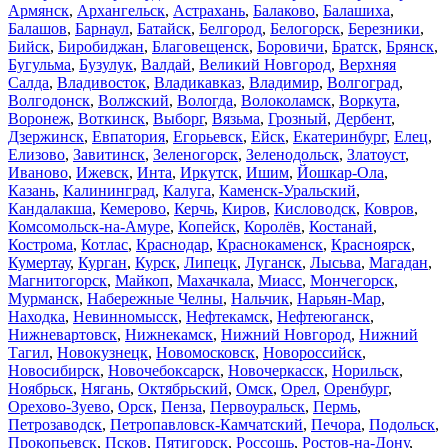
Армянск
,
Архангельск
,
Астрахань
,
Балаково
,
Балашиха
,
Балашов
,
Барнаул
,
Батайск
,
Белгород
,
Белогорск
,
Березники
,
Бийск
,
Биробиджан
,
Благовещенск
,
Боровичи
,
Братск
,
Брянск
,
Бугульма
,
Бузулук
,
Валдай
,
Великий Новгород
,
Верхняя
Салда
,
Владивосток
,
Владикавказ
,
Владимир
,
Волгоград
,
Волгодонск
,
Волжский
,
Вологда
,
Волоколамск
,
Воркута
,
Воронеж
,
Воткинск
,
Выборг
,
Вязьма
,
Грозный
,
Дербент
,
Дзержинск
,
Евпатория
,
Егорьевск
,
Ейск
,
Екатеринбург
,
Елец
,
Елизово
,
Завитинск
,
Зеленогорск
,
Зеленодольск
,
Златоуст
,
Иваново
,
Ижевск
,
Инта
,
Иркутск
,
Ишим
,
Йошкар-Ола
,
Казань
,
Калининград
,
Калуга
,
Каменск-Уральский
,
Кандалакша
,
Кемерово
,
Керчь
,
Киров
,
Кисловодск
,
Ковров
,
Комсомольск-на-Амуре
,
Копейск
,
Королёв
,
Костанай
,
Кострома
,
Котлас
,
Краснодар
,
Краснокаменск
,
Красноярск
,
Кумертау
,
Курган
,
Курск
,
Липецк
,
Луганск
,
Лысьва
,
Магадан
,
Магнитогорск
,
Майкоп
,
Махачкала
,
Миасс
,
Мончегорск
,
Мурманск
,
Набережные Челны
,
Нальчик
,
Нарьян-Мар
,
Находка
,
Невинномысск
,
Нефтекамск
,
Нефтеюганск
,
Нижневартовск
,
Нижнекамск
,
Нижний Новгород
,
Нижний
Тагил
,
Новокузнецк
,
Новомосковск
,
Новороссийск
,
Новосибирск
,
Новочебоксарск
,
Новочеркасск
,
Норильск
,
Ноябрьск
,
Нягань
,
Октябрьский
,
Омск
,
Орел
,
Оренбург
,
Орехово-Зуево
,
Орск
,
Пенза
,
Первоуральск
,
Пермь
,
Петрозаводск
,
Петропавловск-Камчатский
,
Печора
,
Подольск
,
Прокопьевск
,
Псков
,
Пятигорск
,
Россошь
,
Ростов-на-Дону
,