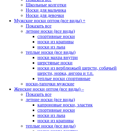
Школьные колготки
Носки для мальчика
Носки для девочки
Мужские носки оптом (все виды)
+
Показать все
летние носки (все виды)
спортивные носки
носки из крапивы
носки из льна
теплые носки (все виды)
носки махра внутри
шерстяные носки
носки из верблюжьей шерсти, собачьей
шерсти, норка, ангора и т.п.
теплые носки спортивные
носки-тапочки мужские
Женские носки оптом (все виды)
–
Показать все
летние носки (все виды)
капроновые носки, эластик
спортивные носки
носки из льна
носки из крапивы
теплые носки (все виды)