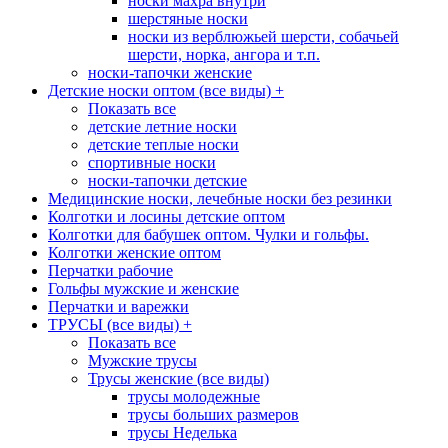
носки махра внутри
шерстяные носки
носки из верблюжьей шерсти, собачьей
шерсти, норка, ангора и т.п.
носки-тапочки женские
Детские носки оптом (все виды)
+
Показать все
детские летние носки
детские теплые носки
спортивные носки
носки-тапочки детские
Медицинские носки, лечебные носки без резинки
Колготки и лосины детские оптом
Колготки для бабушек оптом. Чулки и гольфы.
Колготки женские оптом
Перчатки рабочие
Гольфы мужские и женские
Перчатки и варежки
ТРУСЫ (все виды)
+
Показать все
Мужские трусы
Трусы женские (все виды)
трусы молодежные
трусы больших размеров
трусы Неделька