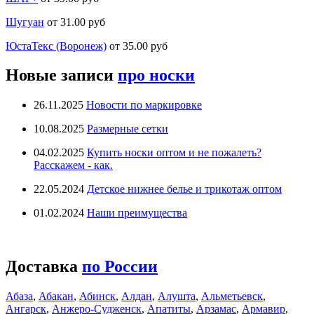
Шугуан
от 31.00 руб
ЮстаТекс (Воронеж)
от 35.00 руб
Новые записи
про носки
26.11.2025
Новости по маркировке
10.08.2025
Размерные сетки
04.02.2025
Купить носки оптом и не пожалеть?
Расскажем - как.
22.05.2024
Детское нижнее белье и трикотаж оптом
01.02.2024
Наши преимущества
Доставка
по России
Абаза
,
Абакан
,
Абинск
,
Алдан
,
Алушта
,
Альметьевск
,
Ангарск
,
Анжеро-Судженск
,
Апатиты
,
Арзамас
,
Армавир
,