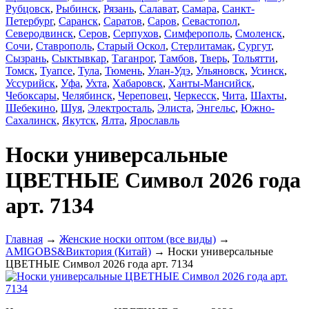
Рубцовск
,
Рыбинск
,
Рязань
,
Салават
,
Самара
,
Санкт-
Петербург
,
Саранск
,
Саратов
,
Саров
,
Севастопол
,
Северодвинск
,
Серов
,
Серпухов
,
Симферополь
,
Смоленск
,
Сочи
,
Ставрополь
,
Старый Оскол
,
Стерлитамак
,
Сургут
,
Сызрань
,
Сыктывкар
,
Таганрог
,
Тамбов
,
Тверь
,
Тольятти
,
Томск
,
Туапсе
,
Тула
,
Тюмень
,
Улан-Удэ
,
Ульяновск
,
Усинск
,
Уссурийск
,
Уфа
,
Ухта
,
Хабаровск
,
Ханты-Мансийск
,
Чебоксары
,
Челябинск
,
Череповец
,
Черкесск
,
Чита
,
Шахты
,
Шебекино
,
Шуя
,
Электросталь
,
Элиста
,
Энгельс
,
Южно-
Сахалинск
,
Якутск
,
Ялта
,
Ярославль
Носки универсальные
ЦВЕТНЫЕ Символ 2026 года
арт. 7134
Главная
→
Женские носки оптом (все виды)
→
AMIGOBS&Виктория (Китай)
→ Носки универсальные
ЦВЕТНЫЕ Символ 2026 года арт. 7134