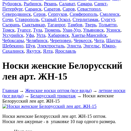
Рубцовск
,
Рыбинск
,
Рязань
,
Салават
,
Самара
,
Санкт-
Петербург
,
Саранск
,
Саратов
,
Саров
,
Севастопол
,
Северодвинск
,
Серов
,
Серпухов
,
Симферополь
,
Смоленск
,
Сочи
,
Ставрополь
,
Старый Оскол
,
Стерлитамак
,
Сургут
,
Сызрань
,
Сыктывкар
,
Таганрог
,
Тамбов
,
Тверь
,
Тольятти
,
Томск
,
Туапсе
,
Тула
,
Тюмень
,
Улан-Удэ
,
Ульяновск
,
Усинск
,
Уссурийск
,
Уфа
,
Ухта
,
Хабаровск
,
Ханты-Мансийск
,
Чебоксары
,
Челябинск
,
Череповец
,
Черкесск
,
Чита
,
Шахты
,
Шебекино
,
Шуя
,
Электросталь
,
Элиста
,
Энгельс
,
Южно-
Сахалинск
,
Якутск
,
Ялта
,
Ярославль
Носки женские Белорусский
лен арт. ЖН-15
Главная
→
Женские носки оптом (все виды)
→
летние носки
(все виды)
→
Беларусский трикотаж
→ Носки женские
Белорусский лен арт. ЖН-15
Носки женские Белорусский лен арт. ЖН-15 оптом.
Носки лен ажурные - в упаковке 10 пар одного размера.