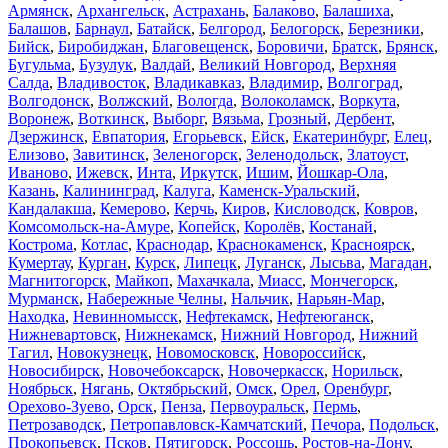
Армянск
,
Архангельск
,
Астрахань
,
Балаково
,
Балашиха
,
Балашов
,
Барнаул
,
Батайск
,
Белгород
,
Белогорск
,
Березники
,
Бийск
,
Биробиджан
,
Благовещенск
,
Боровичи
,
Братск
,
Брянск
,
Бугульма
,
Бузулук
,
Валдай
,
Великий Новгород
,
Верхняя
Салда
,
Владивосток
,
Владикавказ
,
Владимир
,
Волгоград
,
Волгодонск
,
Волжский
,
Вологда
,
Волоколамск
,
Воркута
,
Воронеж
,
Воткинск
,
Выборг
,
Вязьма
,
Грозный
,
Дербент
,
Дзержинск
,
Евпатория
,
Егорьевск
,
Ейск
,
Екатеринбург
,
Елец
,
Елизово
,
Завитинск
,
Зеленогорск
,
Зеленодольск
,
Златоуст
,
Иваново
,
Ижевск
,
Инта
,
Иркутск
,
Ишим
,
Йошкар-Ола
,
Казань
,
Калининград
,
Калуга
,
Каменск-Уральский
,
Кандалакша
,
Кемерово
,
Керчь
,
Киров
,
Кисловодск
,
Ковров
,
Комсомольск-на-Амуре
,
Копейск
,
Королёв
,
Костанай
,
Кострома
,
Котлас
,
Краснодар
,
Краснокаменск
,
Красноярск
,
Кумертау
,
Курган
,
Курск
,
Липецк
,
Луганск
,
Лысьва
,
Магадан
,
Магнитогорск
,
Майкоп
,
Махачкала
,
Миасс
,
Мончегорск
,
Мурманск
,
Набережные Челны
,
Нальчик
,
Нарьян-Мар
,
Находка
,
Невинномысск
,
Нефтекамск
,
Нефтеюганск
,
Нижневартовск
,
Нижнекамск
,
Нижний Новгород
,
Нижний
Тагил
,
Новокузнецк
,
Новомосковск
,
Новороссийск
,
Новосибирск
,
Новочебоксарск
,
Новочеркасск
,
Норильск
,
Ноябрьск
,
Нягань
,
Октябрьский
,
Омск
,
Орел
,
Оренбург
,
Орехово-Зуево
,
Орск
,
Пенза
,
Первоуральск
,
Пермь
,
Петрозаводск
,
Петропавловск-Камчатский
,
Печора
,
Подольск
,
Прокопьевск
,
Псков
,
Пятигорск
,
Россошь
,
Ростов-на-Дону
,