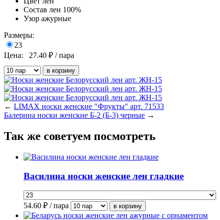
Цвет
лен
Состав
лен 100%
Узор
ажурные
Размеры:
23
Цена:
27.40
₽ / пара
←
LIMAX носки женские "Фрукты" арт. 71533
Балерина носки женские Б-2 (Б-3) черные
→
Так же советуем посмотреть
Василина носки женские лен гладкие
54.60
₽ / пара