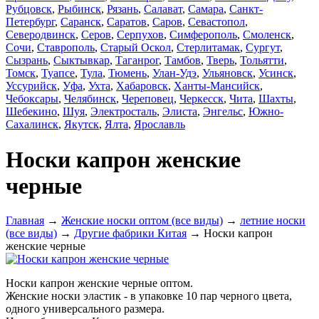
Рубцовск
,
Рыбинск
,
Рязань
,
Салават
,
Самара
,
Санкт-
Петербург
,
Саранск
,
Саратов
,
Саров
,
Севастопол
,
Северодвинск
,
Серов
,
Серпухов
,
Симферополь
,
Смоленск
,
Сочи
,
Ставрополь
,
Старый Оскол
,
Стерлитамак
,
Сургут
,
Сызрань
,
Сыктывкар
,
Таганрог
,
Тамбов
,
Тверь
,
Тольятти
,
Томск
,
Туапсе
,
Тула
,
Тюмень
,
Улан-Удэ
,
Ульяновск
,
Усинск
,
Уссурийск
,
Уфа
,
Ухта
,
Хабаровск
,
Ханты-Мансийск
,
Чебоксары
,
Челябинск
,
Череповец
,
Черкесск
,
Чита
,
Шахты
,
Шебекино
,
Шуя
,
Электросталь
,
Элиста
,
Энгельс
,
Южно-
Сахалинск
,
Якутск
,
Ялта
,
Ярославль
Носки капрон женские
черные
Главная
→
Женские носки оптом (все виды)
→
летние носки
(все виды)
→
Другие фабрики Китая
→ Носки капрон
женские черные
Носки капрон женские черные оптом.
Женские носки эластик - в упаковке 10 пар черного цвета,
одного универсального размера.