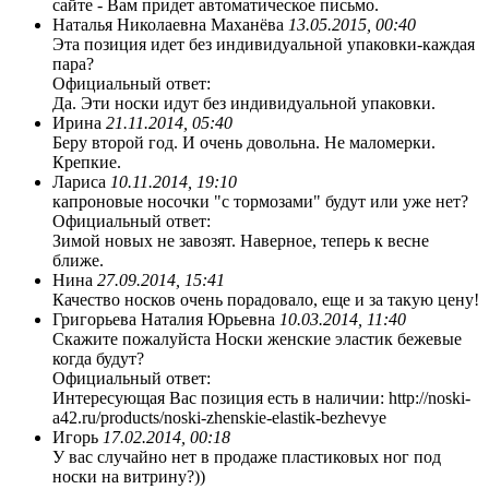
сайте - Вам придет автоматическое письмо.
Наталья Николаевна Маханёва
13.05.2015, 00:40
Эта позиция идет без индивидуальной упаковки-каждая
пара?
Официальный ответ:
Да. Эти носки идут без индивидуальной упаковки.
Ирина
21.11.2014, 05:40
Беру второй год. И очень довольна. Не маломерки.
Крепкие.
Лариса
10.11.2014, 19:10
капроновые носочки "с тормозами" будут или уже нет?
Официальный ответ:
Зимой новых не завозят. Наверное, теперь к весне
ближе.
Нина
27.09.2014, 15:41
Качество носков очень порадовало, еще и за такую цену!
Григорьева Наталия Юрьевна
10.03.2014, 11:40
Скажите пожалуйста Носки женские эластик бежевые
когда будут?
Официальный ответ:
Интересующая Вас позиция есть в наличии: http://noski-
a42.ru/products/noski-zhenskie-elastik-bezhevye
Игорь
17.02.2014, 00:18
У вас случайно нет в продаже пластиковых ног под
носки на витрину?))