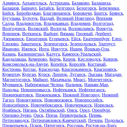
Армянск
,
Архангельск
,
Астрахань
,
Балаково
,
Балашиха
,
Балашов
,
Барнаул
,
Батайск
,
Белгород
,
Белогорск
,
Березники
,
Бийск
,
Биробиджан
,
Благовещенск
,
Боровичи
,
Братск
,
Брянск
,
Бугульма
,
Бузулук
,
Валдай
,
Великий Новгород
,
Верхняя
Салда
,
Владивосток
,
Владикавказ
,
Владимир
,
Волгоград
,
Волгодонск
,
Волжский
,
Вологда
,
Волоколамск
,
Воркута
,
Воронеж
,
Воткинск
,
Выборг
,
Вязьма
,
Грозный
,
Дербент
,
Дзержинск
,
Евпатория
,
Егорьевск
,
Ейск
,
Екатеринбург
,
Елец
,
Елизово
,
Завитинск
,
Зеленогорск
,
Зеленодольск
,
Златоуст
,
Иваново
,
Ижевск
,
Инта
,
Иркутск
,
Ишим
,
Йошкар-Ола
,
Казань
,
Калининград
,
Калуга
,
Каменск-Уральский
,
Кандалакша
,
Кемерово
,
Керчь
,
Киров
,
Кисловодск
,
Ковров
,
Комсомольск-на-Амуре
,
Копейск
,
Королёв
,
Костанай
,
Кострома
,
Котлас
,
Краснодар
,
Краснокаменск
,
Красноярск
,
Кумертау
,
Курган
,
Курск
,
Липецк
,
Луганск
,
Лысьва
,
Магадан
,
Магнитогорск
,
Майкоп
,
Махачкала
,
Миасс
,
Мончегорск
,
Мурманск
,
Набережные Челны
,
Нальчик
,
Нарьян-Мар
,
Находка
,
Невинномысск
,
Нефтекамск
,
Нефтеюганск
,
Нижневартовск
,
Нижнекамск
,
Нижний Новгород
,
Нижний
Тагил
,
Новокузнецк
,
Новомосковск
,
Новороссийск
,
Новосибирск
,
Новочебоксарск
,
Новочеркасск
,
Норильск
,
Ноябрьск
,
Нягань
,
Октябрьский
,
Омск
,
Орел
,
Оренбург
,
Орехово-Зуево
,
Орск
,
Пенза
,
Первоуральск
,
Пермь
,
Петрозаводск
,
Петропавловск-Камчатский
,
Печора
,
Подольск
,
Прокопьевск
,
Псков
,
Пятигорск
,
Россошь
,
Ростов-на-Дону
,