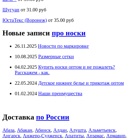
Шугуан
от 31.00 руб
ЮстаТекс (Воронеж)
от 35.00 руб
Новые записи
про носки
26.11.2025
Новости по маркировке
10.08.2025
Размерные сетки
04.02.2025
Купить носки оптом и не пожалеть?
Расскажем - как.
22.05.2024
Детское нижнее белье и трикотаж оптом
01.02.2024
Наши преимущества
Доставка
по России
Абаза
,
Абакан
,
Абинск
,
Алдан
,
Алушта
,
Альметьевск
,
Ангарск
,
Анжеро-Судженск
,
Апатиты
,
Арзамас
,
Армавир
,