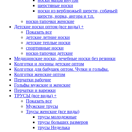
носки махра внутри
шерстяные носки
носки из верблюжьей шерсти, собачьей
шерсти, норка, ангора и т.п.
носки-тапочки женские
Детские носки оптом (все виды)
+
Показать все
детские летние носки
детские теплые носки
спортивные носки
носки-тапочки детские
Медицинские носки, лечебные носки без резинки
Колготки и лосины детские оптом
Колготки для бабушек оптом. Чулки и гольфы.
Колготки женские оптом
Перчатки рабочие
Гольфы мужские и женские
Перчатки и варежки
ТРУСЫ (все виды)
+
Показать все
Мужские трусы
Трусы женские (все виды)
трусы молодежные
трусы больших размеров
трусы Неделька