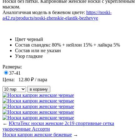
Носки без пятки. Капроновые женские носки с укрепленным
мыском.
Аналогичная модель в бежевом цвете:
https://noski-
a42.ru/products/noski-zhenskie-elastik-bezhevye
Цвет
черный
Состав
спандекс 80% + нейлон 15% + лайкра 5%
Состав
или не указан
Узор
гладкие
Размеры:
37-41
Цена:
12.80
₽ / пара
←
ЮстаТекс носки женские 2с19 спортивные сетка
укороченные Ассорти
Носки капрон женские бежевые
→