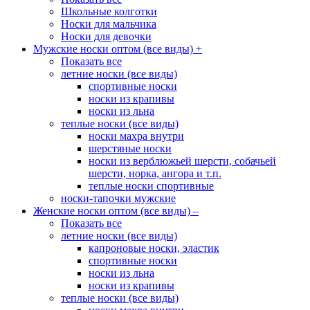
Школьные колготки
Носки для мальчика
Носки для девочки
Мужские носки оптом (все виды)
+
Показать все
летние носки (все виды)
спортивные носки
носки из крапивы
носки из льна
теплые носки (все виды)
носки махра внутри
шерстяные носки
носки из верблюжьей шерсти, собачьей
шерсти, норка, ангора и т.п.
теплые носки спортивные
носки-тапочки мужские
Женские носки оптом (все виды)
–
Показать все
летние носки (все виды)
капроновые носки, эластик
спортивные носки
носки из льна
носки из крапивы
теплые носки (все виды)