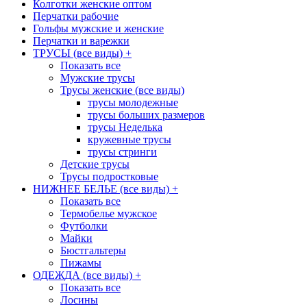
Колготки женские оптом
Перчатки рабочие
Гольфы мужские и женские
Перчатки и варежки
ТРУСЫ (все виды)
+
Показать все
Мужские трусы
Трусы женские (все виды)
трусы молодежные
трусы больших размеров
трусы Неделька
кружевные трусы
трусы стринги
Детские трусы
Трусы подростковые
НИЖНЕЕ БЕЛЬЕ (все виды)
+
Показать все
Термобелье мужское
Футболки
Майки
Бюстгальтеры
Пижамы
ОДЕЖДА (все виды)
+
Показать все
Лосины