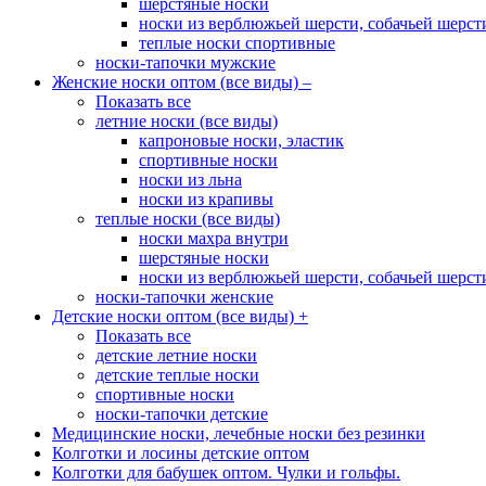
шерстяные носки
носки из верблюжьей шерсти, собачьей шерсти,
теплые носки спортивные
носки-тапочки мужские
Женские носки оптом (все виды)
–
Показать все
летние носки (все виды)
капроновые носки, эластик
спортивные носки
носки из льна
носки из крапивы
теплые носки (все виды)
носки махра внутри
шерстяные носки
носки из верблюжьей шерсти, собачьей шерсти,
носки-тапочки женские
Детские носки оптом (все виды)
+
Показать все
детские летние носки
детские теплые носки
спортивные носки
носки-тапочки детские
Медицинские носки, лечебные носки без резинки
Колготки и лосины детские оптом
Колготки для бабушек оптом. Чулки и гольфы.