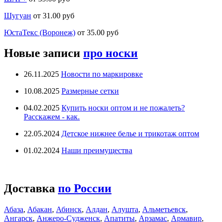
Шугуан
от 31.00 руб
ЮстаТекс (Воронеж)
от 35.00 руб
Новые записи
про носки
26.11.2025
Новости по маркировке
10.08.2025
Размерные сетки
04.02.2025
Купить носки оптом и не пожалеть?
Расскажем - как.
22.05.2024
Детское нижнее белье и трикотаж оптом
01.02.2024
Наши преимущества
Доставка
по России
Абаза
,
Абакан
,
Абинск
,
Алдан
,
Алушта
,
Альметьевск
,
Ангарск
,
Анжеро-Судженск
,
Апатиты
,
Арзамас
,
Армавир
,