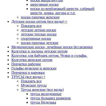
носки махра внутри
шерстяные носки
носки из верблюжьей шерсти, собачьей
шерсти, норка, ангора и т.п.
носки-тапочки женские
Детские носки оптом (все виды)
+
Показать все
детские летние носки
детские теплые носки
спортивные носки
носки-тапочки детские
Медицинские носки, лечебные носки без резинки
Колготки и лосины детские оптом
Колготки для бабушек оптом. Чулки и гольфы.
Колготки женские оптом
Перчатки рабочие
Гольфы мужские и женские
Перчатки и варежки
ТРУСЫ (все виды)
+
Показать все
Мужские трусы
Трусы женские (все виды)
трусы молодежные
трусы больших размеров
трусы Неделька