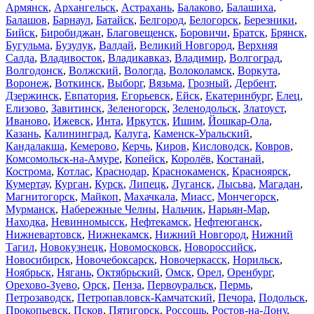
Армянск
,
Архангельск
,
Астрахань
,
Балаково
,
Балашиха
,
Балашов
,
Барнаул
,
Батайск
,
Белгород
,
Белогорск
,
Березники
,
Бийск
,
Биробиджан
,
Благовещенск
,
Боровичи
,
Братск
,
Брянск
,
Бугульма
,
Бузулук
,
Валдай
,
Великий Новгород
,
Верхняя
Салда
,
Владивосток
,
Владикавказ
,
Владимир
,
Волгоград
,
Волгодонск
,
Волжский
,
Вологда
,
Волоколамск
,
Воркута
,
Воронеж
,
Воткинск
,
Выборг
,
Вязьма
,
Грозный
,
Дербент
,
Дзержинск
,
Евпатория
,
Егорьевск
,
Ейск
,
Екатеринбург
,
Елец
,
Елизово
,
Завитинск
,
Зеленогорск
,
Зеленодольск
,
Златоуст
,
Иваново
,
Ижевск
,
Инта
,
Иркутск
,
Ишим
,
Йошкар-Ола
,
Казань
,
Калининград
,
Калуга
,
Каменск-Уральский
,
Кандалакша
,
Кемерово
,
Керчь
,
Киров
,
Кисловодск
,
Ковров
,
Комсомольск-на-Амуре
,
Копейск
,
Королёв
,
Костанай
,
Кострома
,
Котлас
,
Краснодар
,
Краснокаменск
,
Красноярск
,
Кумертау
,
Курган
,
Курск
,
Липецк
,
Луганск
,
Лысьва
,
Магадан
,
Магнитогорск
,
Майкоп
,
Махачкала
,
Миасс
,
Мончегорск
,
Мурманск
,
Набережные Челны
,
Нальчик
,
Нарьян-Мар
,
Находка
,
Невинномысск
,
Нефтекамск
,
Нефтеюганск
,
Нижневартовск
,
Нижнекамск
,
Нижний Новгород
,
Нижний
Тагил
,
Новокузнецк
,
Новомосковск
,
Новороссийск
,
Новосибирск
,
Новочебоксарск
,
Новочеркасск
,
Норильск
,
Ноябрьск
,
Нягань
,
Октябрьский
,
Омск
,
Орел
,
Оренбург
,
Орехово-Зуево
,
Орск
,
Пенза
,
Первоуральск
,
Пермь
,
Петрозаводск
,
Петропавловск-Камчатский
,
Печора
,
Подольск
,
Прокопьевск
,
Псков
,
Пятигорск
,
Россошь
,
Ростов-на-Дону
,