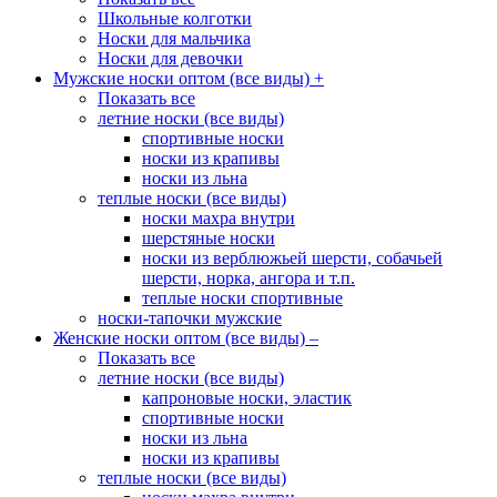
Школьные колготки
Носки для мальчика
Носки для девочки
Мужские носки оптом (все виды)
+
Показать все
летние носки (все виды)
спортивные носки
носки из крапивы
носки из льна
теплые носки (все виды)
носки махра внутри
шерстяные носки
носки из верблюжьей шерсти, собачьей
шерсти, норка, ангора и т.п.
теплые носки спортивные
носки-тапочки мужские
Женские носки оптом (все виды)
–
Показать все
летние носки (все виды)
капроновые носки, эластик
спортивные носки
носки из льна
носки из крапивы
теплые носки (все виды)