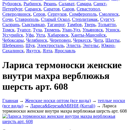
Рубцовск
,
Рыбинск
,
Рязань
,
Салават
,
Самара
,
Санкт-
Петербург
,
Саранск
,
Саратов
,
Саров
,
Севастопол
,
Северодвинск
,
Серов
,
Серпухов
,
Симферополь
,
Смоленск
,
Сочи
,
Ставрополь
,
Старый Оскол
,
Стерлитамак
,
Сургут
,
Сызрань
,
Сыктывкар
,
Таганрог
,
Тамбов
,
Тверь
,
Тольятти
,
Томск
,
Туапсе
,
Тула
,
Тюмень
,
Улан-Удэ
,
Ульяновск
,
Усинск
,
Уссурийск
,
Уфа
,
Ухта
,
Хабаровск
,
Ханты-Мансийск
,
Чебоксары
,
Челябинск
,
Череповец
,
Черкесск
,
Чита
,
Шахты
,
Шебекино
,
Шуя
,
Электросталь
,
Элиста
,
Энгельс
,
Южно-
Сахалинск
,
Якутск
,
Ялта
,
Ярославль
Лариса термоноски женские
внутри махра верблюжья
шерсть арт. 608
Главная
→
Женские носки оптом (все виды)
→
теплые носки
(все виды)
→
Лариса&Береза&МИНИ (Китай)
→ Лариса
термоноски женские внутри махра верблюжья шерсть арт. 608