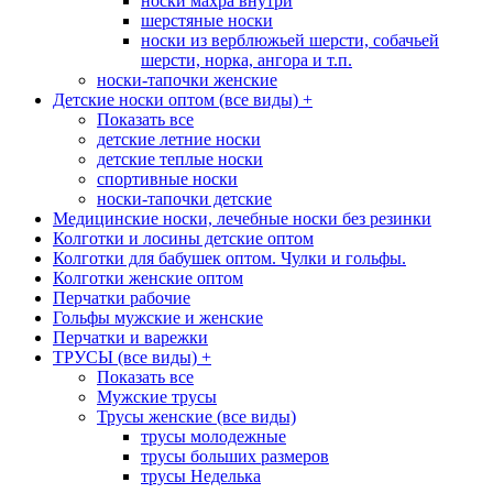
носки махра внутри
шерстяные носки
носки из верблюжьей шерсти, собачьей
шерсти, норка, ангора и т.п.
носки-тапочки женские
Детские носки оптом (все виды)
+
Показать все
детские летние носки
детские теплые носки
спортивные носки
носки-тапочки детские
Медицинские носки, лечебные носки без резинки
Колготки и лосины детские оптом
Колготки для бабушек оптом. Чулки и гольфы.
Колготки женские оптом
Перчатки рабочие
Гольфы мужские и женские
Перчатки и варежки
ТРУСЫ (все виды)
+
Показать все
Мужские трусы
Трусы женские (все виды)
трусы молодежные
трусы больших размеров
трусы Неделька