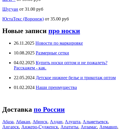
Шугуан
от 31.00 руб
ЮстаТекс (Воронеж)
от 35.00 руб
Новые записи
про носки
26.11.2025
Новости по маркировке
10.08.2025
Размерные сетки
04.02.2025
Купить носки оптом и не пожалеть?
Расскажем - как.
22.05.2024
Детское нижнее белье и трикотаж оптом
01.02.2024
Наши преимущества
Доставка
по России
Абаза
,
Абакан
,
Абинск
,
Алдан
,
Алушта
,
Альметьевск
,
Ангарск
,
Анжеро-Судженск
,
Апатиты
,
Арзамас
,
Армавир
,