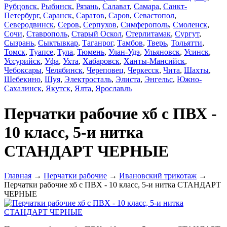
Рубцовск
,
Рыбинск
,
Рязань
,
Салават
,
Самара
,
Санкт-
Петербург
,
Саранск
,
Саратов
,
Саров
,
Севастопол
,
Северодвинск
,
Серов
,
Серпухов
,
Симферополь
,
Смоленск
,
Сочи
,
Ставрополь
,
Старый Оскол
,
Стерлитамак
,
Сургут
,
Сызрань
,
Сыктывкар
,
Таганрог
,
Тамбов
,
Тверь
,
Тольятти
,
Томск
,
Туапсе
,
Тула
,
Тюмень
,
Улан-Удэ
,
Ульяновск
,
Усинск
,
Уссурийск
,
Уфа
,
Ухта
,
Хабаровск
,
Ханты-Мансийск
,
Чебоксары
,
Челябинск
,
Череповец
,
Черкесск
,
Чита
,
Шахты
,
Шебекино
,
Шуя
,
Электросталь
,
Элиста
,
Энгельс
,
Южно-
Сахалинск
,
Якутск
,
Ялта
,
Ярославль
Перчатки рабочие хб с ПВХ -
10 класс, 5-и нитка
СТАНДАРТ ЧЕРНЫЕ
Главная
→
Перчатки рабочие
→
Ивановский трикотаж
→
Перчатки рабочие хб с ПВХ - 10 класс, 5-и нитка СТАНДАРТ
ЧЕРНЫЕ