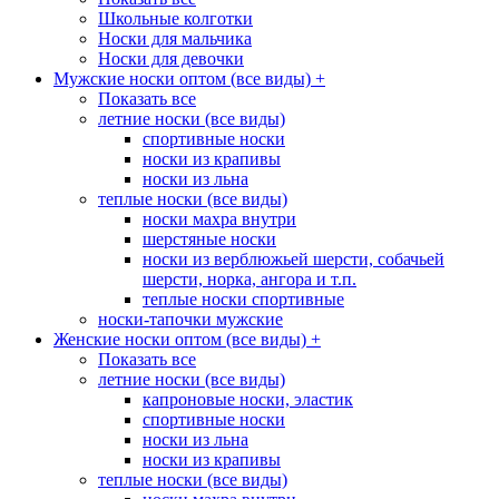
Школьные колготки
Носки для мальчика
Носки для девочки
Мужские носки оптом (все виды)
+
Показать все
летние носки (все виды)
спортивные носки
носки из крапивы
носки из льна
теплые носки (все виды)
носки махра внутри
шерстяные носки
носки из верблюжьей шерсти, собачьей
шерсти, норка, ангора и т.п.
теплые носки спортивные
носки-тапочки мужские
Женские носки оптом (все виды)
+
Показать все
летние носки (все виды)
капроновые носки, эластик
спортивные носки
носки из льна
носки из крапивы
теплые носки (все виды)