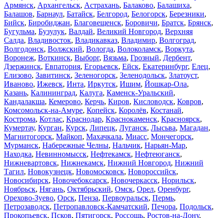
Армянск
,
Архангельск
,
Астрахань
,
Балаково
,
Балашиха
,
Балашов
,
Барнаул
,
Батайск
,
Белгород
,
Белогорск
,
Березники
,
Бийск
,
Биробиджан
,
Благовещенск
,
Боровичи
,
Братск
,
Брянск
,
Бугульма
,
Бузулук
,
Валдай
,
Великий Новгород
,
Верхняя
Салда
,
Владивосток
,
Владикавказ
,
Владимир
,
Волгоград
,
Волгодонск
,
Волжский
,
Вологда
,
Волоколамск
,
Воркута
,
Воронеж
,
Воткинск
,
Выборг
,
Вязьма
,
Грозный
,
Дербент
,
Дзержинск
,
Евпатория
,
Егорьевск
,
Ейск
,
Екатеринбург
,
Елец
,
Елизово
,
Завитинск
,
Зеленогорск
,
Зеленодольск
,
Златоуст
,
Иваново
,
Ижевск
,
Инта
,
Иркутск
,
Ишим
,
Йошкар-Ола
,
Казань
,
Калининград
,
Калуга
,
Каменск-Уральский
,
Кандалакша
,
Кемерово
,
Керчь
,
Киров
,
Кисловодск
,
Ковров
,
Комсомольск-на-Амуре
,
Копейск
,
Королёв
,
Костанай
,
Кострома
,
Котлас
,
Краснодар
,
Краснокаменск
,
Красноярск
,
Кумертау
,
Курган
,
Курск
,
Липецк
,
Луганск
,
Лысьва
,
Магадан
,
Магнитогорск
,
Майкоп
,
Махачкала
,
Миасс
,
Мончегорск
,
Мурманск
,
Набережные Челны
,
Нальчик
,
Нарьян-Мар
,
Находка
,
Невинномысск
,
Нефтекамск
,
Нефтеюганск
,
Нижневартовск
,
Нижнекамск
,
Нижний Новгород
,
Нижний
Тагил
,
Новокузнецк
,
Новомосковск
,
Новороссийск
,
Новосибирск
,
Новочебоксарск
,
Новочеркасск
,
Норильск
,
Ноябрьск
,
Нягань
,
Октябрьский
,
Омск
,
Орел
,
Оренбург
,
Орехово-Зуево
,
Орск
,
Пенза
,
Первоуральск
,
Пермь
,
Петрозаводск
,
Петропавловск-Камчатский
,
Печора
,
Подольск
,
Прокопьевск
,
Псков
,
Пятигорск
,
Россошь
,
Ростов-на-Дону
,