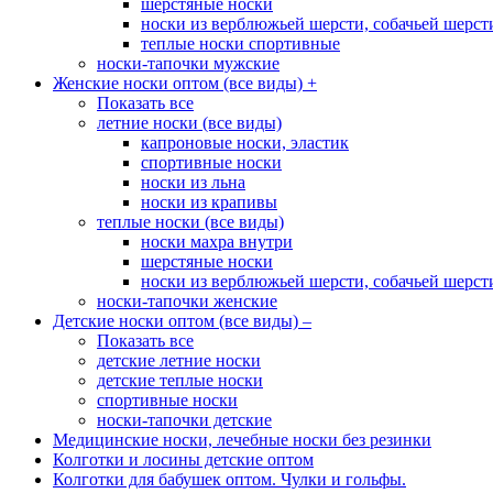
шерстяные носки
носки из верблюжьей шерсти, собачьей шерсти,
теплые носки спортивные
носки-тапочки мужские
Женские носки оптом (все виды)
+
Показать все
летние носки (все виды)
капроновые носки, эластик
спортивные носки
носки из льна
носки из крапивы
теплые носки (все виды)
носки махра внутри
шерстяные носки
носки из верблюжьей шерсти, собачьей шерсти,
носки-тапочки женские
Детские носки оптом (все виды)
–
Показать все
детские летние носки
детские теплые носки
спортивные носки
носки-тапочки детские
Медицинские носки, лечебные носки без резинки
Колготки и лосины детские оптом
Колготки для бабушек оптом. Чулки и гольфы.