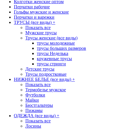
Колготки женские оптом
Перчатки рабочие
Гольфы мужские и женские
Перчатки и варежки
ТРУСЫ (все виды)
+
Показать все
Мужские трусы
Трусы женские (все виды)
трусы молодежные
трусы больших размеров
трусы Неделька
кружевные трусы
трусы стринги
Детские трусы
Трусы подростковые
НИЖНЕЕ БЕЛЬЕ (все виды)
+
Показать все
Термобелье мужское
Футболки
Майки
Бюстгальтеры
Пижамы
ОДЕЖДА (все виды)
+
Показать все
Лосины