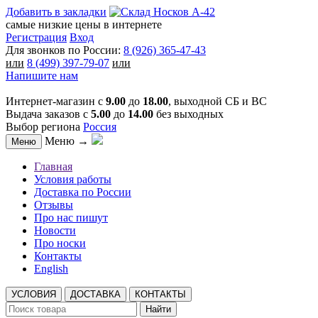
Добавить в закладки
самые низкие цены в интернете
Регистрация
Вход
Для звонков по России:
8 (926) 365-47-43
или
8 (499) 397-79-07
или
Напишите нам
Интернет-магазин с
9.00
до
18.00
, выходной СБ и ВС
Выдача заказов с
5.00
до
14.00
без выходных
Выбор региона
Россия
Меню →
Меню
Главная
Условия работы
Доставка по России
Отзывы
Про нас пишут
Новости
Про носки
Контакты
English
УСЛОВИЯ
ДОСТАВКА
КОНТАКТЫ
Найти