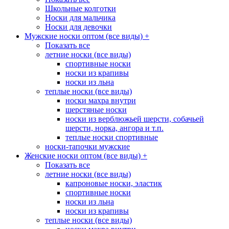
Школьные колготки
Носки для мальчика
Носки для девочки
Мужские носки оптом (все виды)
+
Показать все
летние носки (все виды)
спортивные носки
носки из крапивы
носки из льна
теплые носки (все виды)
носки махра внутри
шерстяные носки
носки из верблюжьей шерсти, собачьей
шерсти, норка, ангора и т.п.
теплые носки спортивные
носки-тапочки мужские
Женские носки оптом (все виды)
+
Показать все
летние носки (все виды)
капроновые носки, эластик
спортивные носки
носки из льна
носки из крапивы
теплые носки (все виды)