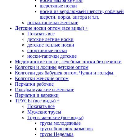
носки махра внутри
шерстяные носки
носки из верблюжьей шерсти, собачьей
шерсти, норка, ангора и т.п.
носки-тапочки женские
Детские носки оптом (все виды)
+
Показать все
детские летние носки
детские теплые носки
спортивные носки
носки-тапочки детские
Медицинские носки, лечебные носки без резинки
Колготки и лосины детские оптом
Колготки для бабушек оптом. Чулки и гольфы.
Колготки женские оптом
Перчатки рабочие
Гольфы мужские и женские
Перчатки и варежки
ТРУСЫ (все виды)
+
Показать все
Мужские трусы
Трусы женские (все виды)
трусы молодежные
трусы больших размеров
трусы Неделька