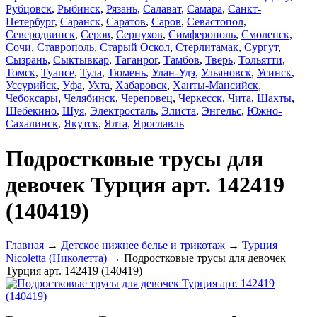
Рубцовск
,
Рыбинск
,
Рязань
,
Салават
,
Самара
,
Санкт-
Петербург
,
Саранск
,
Саратов
,
Саров
,
Севастопол
,
Северодвинск
,
Серов
,
Серпухов
,
Симферополь
,
Смоленск
,
Сочи
,
Ставрополь
,
Старый Оскол
,
Стерлитамак
,
Сургут
,
Сызрань
,
Сыктывкар
,
Таганрог
,
Тамбов
,
Тверь
,
Тольятти
,
Томск
,
Туапсе
,
Тула
,
Тюмень
,
Улан-Удэ
,
Ульяновск
,
Усинск
,
Уссурийск
,
Уфа
,
Ухта
,
Хабаровск
,
Ханты-Мансийск
,
Чебоксары
,
Челябинск
,
Череповец
,
Черкесск
,
Чита
,
Шахты
,
Шебекино
,
Шуя
,
Электросталь
,
Элиста
,
Энгельс
,
Южно-
Сахалинск
,
Якутск
,
Ялта
,
Ярославль
Подростковые трусы для
девочек Турция арт. 142419
(140419)
Главная
→
Детское нижнее белье и трикотаж
→
Турция
Nicoletta (Николетта)
→ Подростковые трусы для девочек
Турция арт. 142419 (140419)