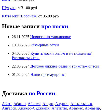
Шугуан
от 31.00 руб
ЮстаТекс (Воронеж)
от 35.00 руб
Новые записи
про носки
26.11.2025
Новости по маркировке
10.08.2025
Размерные сетки
04.02.2025
Купить носки оптом и не пожалеть?
Расскажем - как.
22.05.2024
Детское нижнее белье и трикотаж оптом
01.02.2024
Наши преимущества
Доставка
по России
Абаза
,
Абакан
,
Абинск
,
Алдан
,
Алушта
,
Альметьевск
,
Ангарск
,
Анжеро-Судженск
,
Апатиты
,
Арзамас
,
Армавир
,