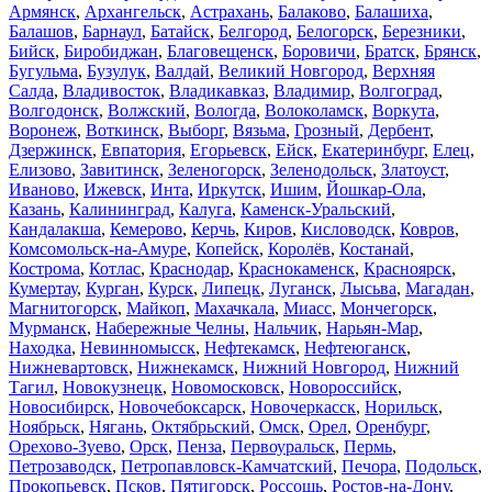
Армянск
,
Архангельск
,
Астрахань
,
Балаково
,
Балашиха
,
Балашов
,
Барнаул
,
Батайск
,
Белгород
,
Белогорск
,
Березники
,
Бийск
,
Биробиджан
,
Благовещенск
,
Боровичи
,
Братск
,
Брянск
,
Бугульма
,
Бузулук
,
Валдай
,
Великий Новгород
,
Верхняя
Салда
,
Владивосток
,
Владикавказ
,
Владимир
,
Волгоград
,
Волгодонск
,
Волжский
,
Вологда
,
Волоколамск
,
Воркута
,
Воронеж
,
Воткинск
,
Выборг
,
Вязьма
,
Грозный
,
Дербент
,
Дзержинск
,
Евпатория
,
Егорьевск
,
Ейск
,
Екатеринбург
,
Елец
,
Елизово
,
Завитинск
,
Зеленогорск
,
Зеленодольск
,
Златоуст
,
Иваново
,
Ижевск
,
Инта
,
Иркутск
,
Ишим
,
Йошкар-Ола
,
Казань
,
Калининград
,
Калуга
,
Каменск-Уральский
,
Кандалакша
,
Кемерово
,
Керчь
,
Киров
,
Кисловодск
,
Ковров
,
Комсомольск-на-Амуре
,
Копейск
,
Королёв
,
Костанай
,
Кострома
,
Котлас
,
Краснодар
,
Краснокаменск
,
Красноярск
,
Кумертау
,
Курган
,
Курск
,
Липецк
,
Луганск
,
Лысьва
,
Магадан
,
Магнитогорск
,
Майкоп
,
Махачкала
,
Миасс
,
Мончегорск
,
Мурманск
,
Набережные Челны
,
Нальчик
,
Нарьян-Мар
,
Находка
,
Невинномысск
,
Нефтекамск
,
Нефтеюганск
,
Нижневартовск
,
Нижнекамск
,
Нижний Новгород
,
Нижний
Тагил
,
Новокузнецк
,
Новомосковск
,
Новороссийск
,
Новосибирск
,
Новочебоксарск
,
Новочеркасск
,
Норильск
,
Ноябрьск
,
Нягань
,
Октябрьский
,
Омск
,
Орел
,
Оренбург
,
Орехово-Зуево
,
Орск
,
Пенза
,
Первоуральск
,
Пермь
,
Петрозаводск
,
Петропавловск-Камчатский
,
Печора
,
Подольск
,
Прокопьевск
,
Псков
,
Пятигорск
,
Россошь
,
Ростов-на-Дону
,