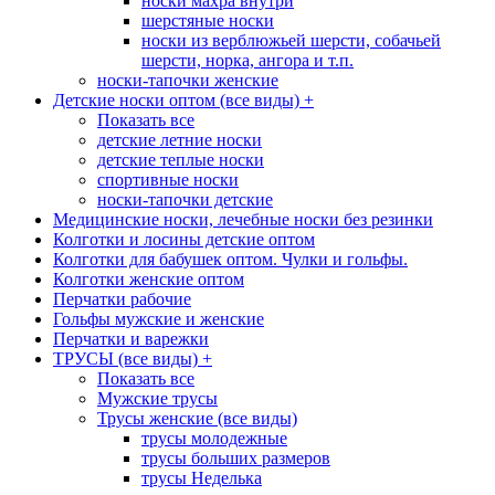
носки махра внутри
шерстяные носки
носки из верблюжьей шерсти, собачьей
шерсти, норка, ангора и т.п.
носки-тапочки женские
Детские носки оптом (все виды)
+
Показать все
детские летние носки
детские теплые носки
спортивные носки
носки-тапочки детские
Медицинские носки, лечебные носки без резинки
Колготки и лосины детские оптом
Колготки для бабушек оптом. Чулки и гольфы.
Колготки женские оптом
Перчатки рабочие
Гольфы мужские и женские
Перчатки и варежки
ТРУСЫ (все виды)
+
Показать все
Мужские трусы
Трусы женские (все виды)
трусы молодежные
трусы больших размеров
трусы Неделька