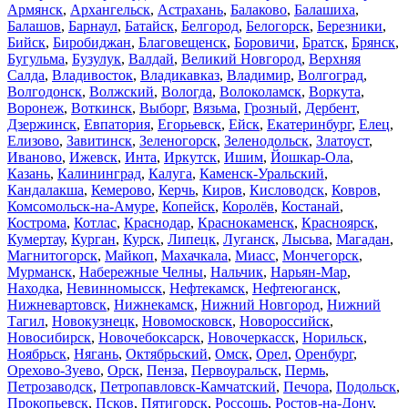
Армянск
,
Архангельск
,
Астрахань
,
Балаково
,
Балашиха
,
Балашов
,
Барнаул
,
Батайск
,
Белгород
,
Белогорск
,
Березники
,
Бийск
,
Биробиджан
,
Благовещенск
,
Боровичи
,
Братск
,
Брянск
,
Бугульма
,
Бузулук
,
Валдай
,
Великий Новгород
,
Верхняя
Салда
,
Владивосток
,
Владикавказ
,
Владимир
,
Волгоград
,
Волгодонск
,
Волжский
,
Вологда
,
Волоколамск
,
Воркута
,
Воронеж
,
Воткинск
,
Выборг
,
Вязьма
,
Грозный
,
Дербент
,
Дзержинск
,
Евпатория
,
Егорьевск
,
Ейск
,
Екатеринбург
,
Елец
,
Елизово
,
Завитинск
,
Зеленогорск
,
Зеленодольск
,
Златоуст
,
Иваново
,
Ижевск
,
Инта
,
Иркутск
,
Ишим
,
Йошкар-Ола
,
Казань
,
Калининград
,
Калуга
,
Каменск-Уральский
,
Кандалакша
,
Кемерово
,
Керчь
,
Киров
,
Кисловодск
,
Ковров
,
Комсомольск-на-Амуре
,
Копейск
,
Королёв
,
Костанай
,
Кострома
,
Котлас
,
Краснодар
,
Краснокаменск
,
Красноярск
,
Кумертау
,
Курган
,
Курск
,
Липецк
,
Луганск
,
Лысьва
,
Магадан
,
Магнитогорск
,
Майкоп
,
Махачкала
,
Миасс
,
Мончегорск
,
Мурманск
,
Набережные Челны
,
Нальчик
,
Нарьян-Мар
,
Находка
,
Невинномысск
,
Нефтекамск
,
Нефтеюганск
,
Нижневартовск
,
Нижнекамск
,
Нижний Новгород
,
Нижний
Тагил
,
Новокузнецк
,
Новомосковск
,
Новороссийск
,
Новосибирск
,
Новочебоксарск
,
Новочеркасск
,
Норильск
,
Ноябрьск
,
Нягань
,
Октябрьский
,
Омск
,
Орел
,
Оренбург
,
Орехово-Зуево
,
Орск
,
Пенза
,
Первоуральск
,
Пермь
,
Петрозаводск
,
Петропавловск-Камчатский
,
Печора
,
Подольск
,
Прокопьевск
,
Псков
,
Пятигорск
,
Россошь
,
Ростов-на-Дону
,