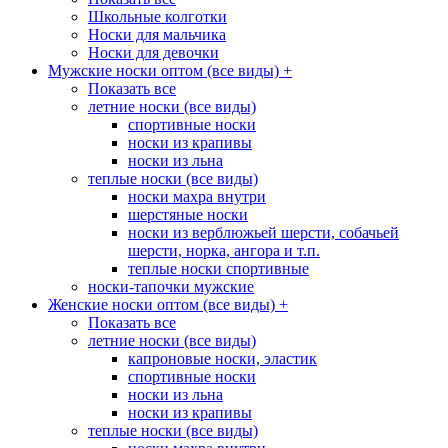
Школьные колготки
Носки для мальчика
Носки для девочки
Мужские носки оптом (все виды)
+
Показать все
летние носки (все виды)
спортивные носки
носки из крапивы
носки из льна
теплые носки (все виды)
носки махра внутри
шерстяные носки
носки из верблюжьей шерсти, собачьей
шерсти, норка, ангора и т.п.
теплые носки спортивные
носки-тапочки мужские
Женские носки оптом (все виды)
+
Показать все
летние носки (все виды)
капроновые носки, эластик
спортивные носки
носки из льна
носки из крапивы
теплые носки (все виды)