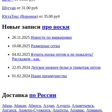
Шугуан
от 31.00 руб
ЮстаТекс (Воронеж)
от 35.00 руб
Новые записи
про носки
26.11.2025
Новости по маркировке
10.08.2025
Размерные сетки
04.02.2025
Купить носки оптом и не пожалеть?
Расскажем - как.
22.05.2024
Детское нижнее белье и трикотаж оптом
01.02.2024
Наши преимущества
Доставка
по России
Абаза
,
Абакан
,
Абинск
,
Алдан
,
Алушта
,
Альметьевск
,
Ангарск
,
Анжеро-Судженск
,
Апатиты
,
Арзамас
,
Армавир
,