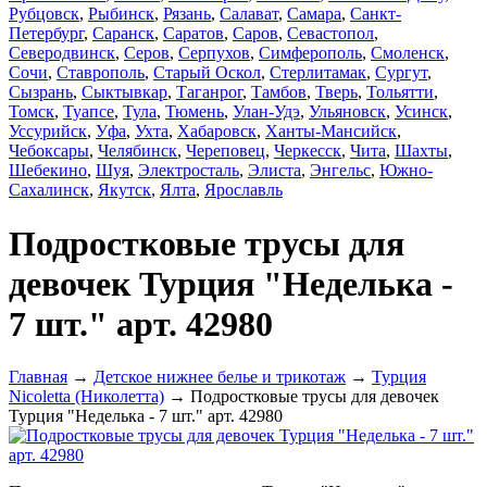
Рубцовск
,
Рыбинск
,
Рязань
,
Салават
,
Самара
,
Санкт-
Петербург
,
Саранск
,
Саратов
,
Саров
,
Севастопол
,
Северодвинск
,
Серов
,
Серпухов
,
Симферополь
,
Смоленск
,
Сочи
,
Ставрополь
,
Старый Оскол
,
Стерлитамак
,
Сургут
,
Сызрань
,
Сыктывкар
,
Таганрог
,
Тамбов
,
Тверь
,
Тольятти
,
Томск
,
Туапсе
,
Тула
,
Тюмень
,
Улан-Удэ
,
Ульяновск
,
Усинск
,
Уссурийск
,
Уфа
,
Ухта
,
Хабаровск
,
Ханты-Мансийск
,
Чебоксары
,
Челябинск
,
Череповец
,
Черкесск
,
Чита
,
Шахты
,
Шебекино
,
Шуя
,
Электросталь
,
Элиста
,
Энгельс
,
Южно-
Сахалинск
,
Якутск
,
Ялта
,
Ярославль
Подростковые трусы для
девочек Турция "Неделька -
7 шт." арт. 42980
Главная
→
Детское нижнее белье и трикотаж
→
Турция
Nicoletta (Николетта)
→ Подростковые трусы для девочек
Турция "Неделька - 7 шт." арт. 42980