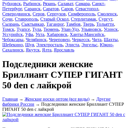
Рубцовск
,
Рыбинск
,
Рязань
,
Салават
,
Самара
,
Санкт-
Петербург
,
Саранск
,
Саратов
,
Саров
,
Севастопол
,
Северодвинск
,
Серов
,
Серпухов
,
Симферополь
,
Смоленск
,
Сочи
,
Ставрополь
,
Старый Оскол
,
Стерлитамак
,
Сургут
,
Сызрань
,
Сыктывкар
,
Таганрог
,
Тамбов
,
Тверь
,
Тольятти
,
Томск
,
Туапсе
,
Тула
,
Тюмень
,
Улан-Удэ
,
Ульяновск
,
Усинск
,
Уссурийск
,
Уфа
,
Ухта
,
Хабаровск
,
Ханты-Мансийск
,
Чебоксары
,
Челябинск
,
Череповец
,
Черкесск
,
Чита
,
Шахты
,
Шебекино
,
Шуя
,
Электросталь
,
Элиста
,
Энгельс
,
Южно-
Сахалинск
,
Якутск
,
Ялта
,
Ярославль
Подследники женские
Бриллиант СУПЕР ГИГАНТ
50 den с лайкрой
Главная
→
Женские носки оптом (все виды)
→
Другие
фабрики России
→ Подследники женские Бриллиант СУПЕР
ГИГАНТ 50 den с лайкрой