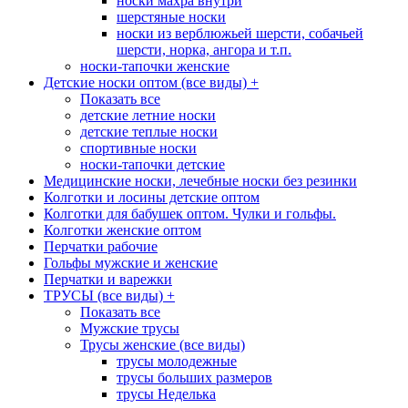
носки махра внутри
шерстяные носки
носки из верблюжьей шерсти, собачьей
шерсти, норка, ангора и т.п.
носки-тапочки женские
Детские носки оптом (все виды)
+
Показать все
детские летние носки
детские теплые носки
спортивные носки
носки-тапочки детские
Медицинские носки, лечебные носки без резинки
Колготки и лосины детские оптом
Колготки для бабушек оптом. Чулки и гольфы.
Колготки женские оптом
Перчатки рабочие
Гольфы мужские и женские
Перчатки и варежки
ТРУСЫ (все виды)
+
Показать все
Мужские трусы
Трусы женские (все виды)
трусы молодежные
трусы больших размеров
трусы Неделька