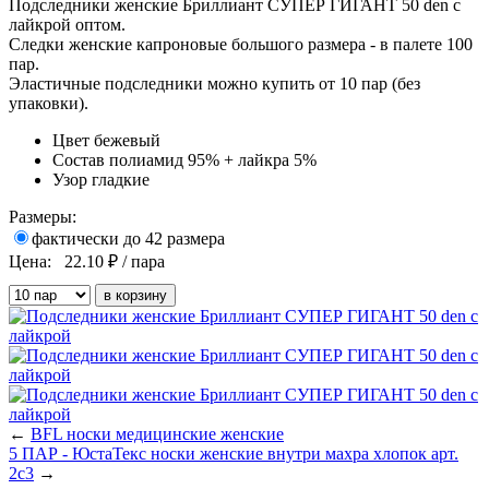
Подследники женские Бриллиант СУПЕР ГИГАНТ 50 den с
лайкрой оптом.
Следки женские капроновые большого размера - в палете 100
пар.
Эластичные подследники можно купить от 10 пар (без
упаковки).
Цвет
бежевый
Состав
полиамид 95% + лайкра 5%
Узор
гладкие
Размеры:
фактически до 42 размера
Цена:
22.10
₽ / пара
←
BFL носки медицинские женские
5 ПАР - ЮстаТекс носки женские внутри махра хлопок арт.
2с3
→