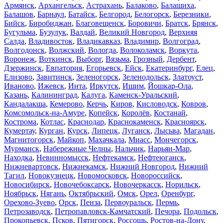
Армянск
,
Архангельск
,
Астрахань
,
Балаково
,
Балашиха
,
Балашов
,
Барнаул
,
Батайск
,
Белгород
,
Белогорск
,
Березники
,
Бийск
,
Биробиджан
,
Благовещенск
,
Боровичи
,
Братск
,
Брянск
,
Бугульма
,
Бузулук
,
Валдай
,
Великий Новгород
,
Верхняя
Салда
,
Владивосток
,
Владикавказ
,
Владимир
,
Волгоград
,
Волгодонск
,
Волжский
,
Вологда
,
Волоколамск
,
Воркута
,
Воронеж
,
Воткинск
,
Выборг
,
Вязьма
,
Грозный
,
Дербент
,
Дзержинск
,
Евпатория
,
Егорьевск
,
Ейск
,
Екатеринбург
,
Елец
,
Елизово
,
Завитинск
,
Зеленогорск
,
Зеленодольск
,
Златоуст
,
Иваново
,
Ижевск
,
Инта
,
Иркутск
,
Ишим
,
Йошкар-Ола
,
Казань
,
Калининград
,
Калуга
,
Каменск-Уральский
,
Кандалакша
,
Кемерово
,
Керчь
,
Киров
,
Кисловодск
,
Ковров
,
Комсомольск-на-Амуре
,
Копейск
,
Королёв
,
Костанай
,
Кострома
,
Котлас
,
Краснодар
,
Краснокаменск
,
Красноярск
,
Кумертау
,
Курган
,
Курск
,
Липецк
,
Луганск
,
Лысьва
,
Магадан
,
Магнитогорск
,
Майкоп
,
Махачкала
,
Миасс
,
Мончегорск
,
Мурманск
,
Набережные Челны
,
Нальчик
,
Нарьян-Мар
,
Находка
,
Невинномысск
,
Нефтекамск
,
Нефтеюганск
,
Нижневартовск
,
Нижнекамск
,
Нижний Новгород
,
Нижний
Тагил
,
Новокузнецк
,
Новомосковск
,
Новороссийск
,
Новосибирск
,
Новочебоксарск
,
Новочеркасск
,
Норильск
,
Ноябрьск
,
Нягань
,
Октябрьский
,
Омск
,
Орел
,
Оренбург
,
Орехово-Зуево
,
Орск
,
Пенза
,
Первоуральск
,
Пермь
,
Петрозаводск
,
Петропавловск-Камчатский
,
Печора
,
Подольск
,
Прокопьевск
,
Псков
,
Пятигорск
,
Россошь
,
Ростов-на-Дону
,