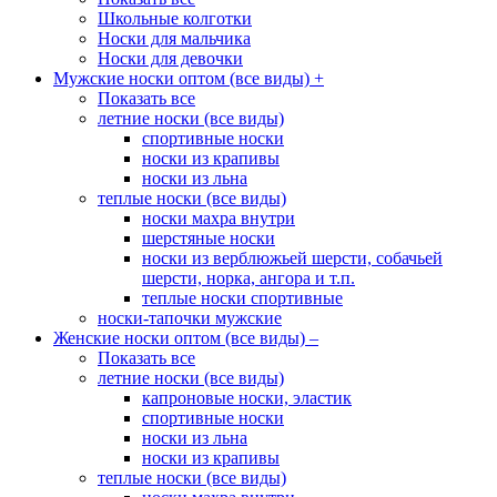
Школьные колготки
Носки для мальчика
Носки для девочки
Мужские носки оптом (все виды)
+
Показать все
летние носки (все виды)
спортивные носки
носки из крапивы
носки из льна
теплые носки (все виды)
носки махра внутри
шерстяные носки
носки из верблюжьей шерсти, собачьей
шерсти, норка, ангора и т.п.
теплые носки спортивные
носки-тапочки мужские
Женские носки оптом (все виды)
–
Показать все
летние носки (все виды)
капроновые носки, эластик
спортивные носки
носки из льна
носки из крапивы
теплые носки (все виды)