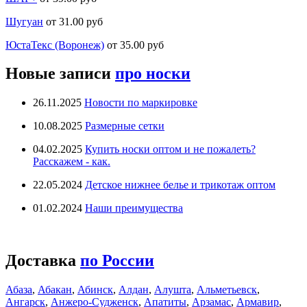
Шугуан
от 31.00 руб
ЮстаТекс (Воронеж)
от 35.00 руб
Новые записи
про носки
26.11.2025
Новости по маркировке
10.08.2025
Размерные сетки
04.02.2025
Купить носки оптом и не пожалеть?
Расскажем - как.
22.05.2024
Детское нижнее белье и трикотаж оптом
01.02.2024
Наши преимущества
Доставка
по России
Абаза
,
Абакан
,
Абинск
,
Алдан
,
Алушта
,
Альметьевск
,
Ангарск
,
Анжеро-Судженск
,
Апатиты
,
Арзамас
,
Армавир
,