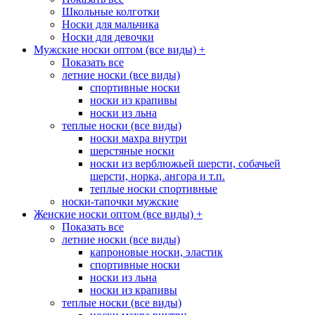
Школьные колготки
Носки для мальчика
Носки для девочки
Мужские носки оптом (все виды)
+
Показать все
летние носки (все виды)
спортивные носки
носки из крапивы
носки из льна
теплые носки (все виды)
носки махра внутри
шерстяные носки
носки из верблюжьей шерсти, собачьей
шерсти, норка, ангора и т.п.
теплые носки спортивные
носки-тапочки мужские
Женские носки оптом (все виды)
+
Показать все
летние носки (все виды)
капроновые носки, эластик
спортивные носки
носки из льна
носки из крапивы
теплые носки (все виды)