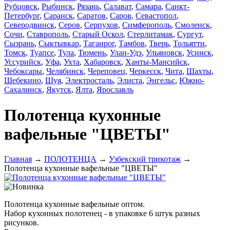
Рубцовск
,
Рыбинск
,
Рязань
,
Салават
,
Самара
,
Санкт-
Петербург
,
Саранск
,
Саратов
,
Саров
,
Севастопол
,
Северодвинск
,
Серов
,
Серпухов
,
Симферополь
,
Смоленск
,
Сочи
,
Ставрополь
,
Старый Оскол
,
Стерлитамак
,
Сургут
,
Сызрань
,
Сыктывкар
,
Таганрог
,
Тамбов
,
Тверь
,
Тольятти
,
Томск
,
Туапсе
,
Тула
,
Тюмень
,
Улан-Удэ
,
Ульяновск
,
Усинск
,
Уссурийск
,
Уфа
,
Ухта
,
Хабаровск
,
Ханты-Мансийск
,
Чебоксары
,
Челябинск
,
Череповец
,
Черкесск
,
Чита
,
Шахты
,
Шебекино
,
Шуя
,
Электросталь
,
Элиста
,
Энгельс
,
Южно-
Сахалинск
,
Якутск
,
Ялта
,
Ярославль
Полотенца кухонные
вафельные "ЦВЕТЫ"
Главная
→
ПОЛОТЕНЦА
→
Узбекский трикотаж
→
Полотенца кухонные вафельные "ЦВЕТЫ"
Полотенца кухонные вафельные оптом.
Набор кухонных полотенец
- в упаковке 6 штук разных
рисунков
.