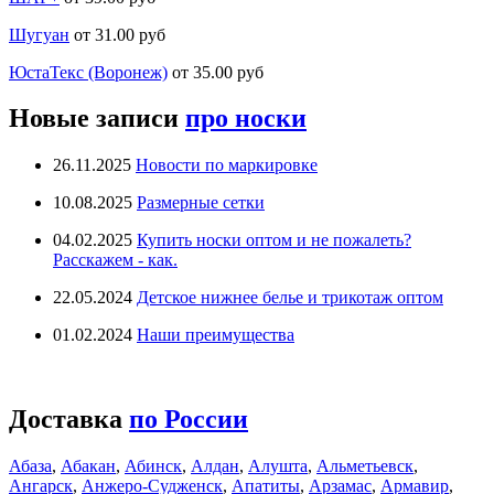
Шугуан
от 31.00 руб
ЮстаТекс (Воронеж)
от 35.00 руб
Новые записи
про носки
26.11.2025
Новости по маркировке
10.08.2025
Размерные сетки
04.02.2025
Купить носки оптом и не пожалеть?
Расскажем - как.
22.05.2024
Детское нижнее белье и трикотаж оптом
01.02.2024
Наши преимущества
Доставка
по России
Абаза
,
Абакан
,
Абинск
,
Алдан
,
Алушта
,
Альметьевск
,
Ангарск
,
Анжеро-Судженск
,
Апатиты
,
Арзамас
,
Армавир
,