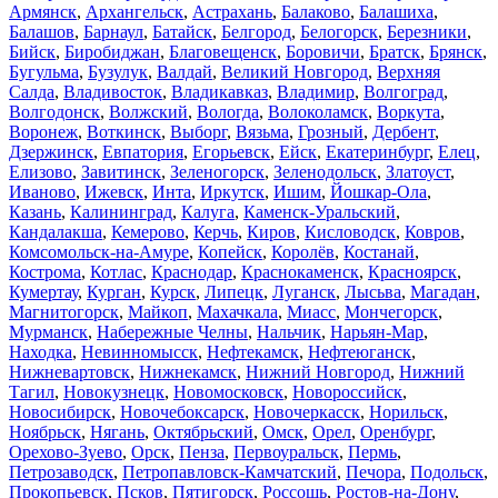
Армянск
,
Архангельск
,
Астрахань
,
Балаково
,
Балашиха
,
Балашов
,
Барнаул
,
Батайск
,
Белгород
,
Белогорск
,
Березники
,
Бийск
,
Биробиджан
,
Благовещенск
,
Боровичи
,
Братск
,
Брянск
,
Бугульма
,
Бузулук
,
Валдай
,
Великий Новгород
,
Верхняя
Салда
,
Владивосток
,
Владикавказ
,
Владимир
,
Волгоград
,
Волгодонск
,
Волжский
,
Вологда
,
Волоколамск
,
Воркута
,
Воронеж
,
Воткинск
,
Выборг
,
Вязьма
,
Грозный
,
Дербент
,
Дзержинск
,
Евпатория
,
Егорьевск
,
Ейск
,
Екатеринбург
,
Елец
,
Елизово
,
Завитинск
,
Зеленогорск
,
Зеленодольск
,
Златоуст
,
Иваново
,
Ижевск
,
Инта
,
Иркутск
,
Ишим
,
Йошкар-Ола
,
Казань
,
Калининград
,
Калуга
,
Каменск-Уральский
,
Кандалакша
,
Кемерово
,
Керчь
,
Киров
,
Кисловодск
,
Ковров
,
Комсомольск-на-Амуре
,
Копейск
,
Королёв
,
Костанай
,
Кострома
,
Котлас
,
Краснодар
,
Краснокаменск
,
Красноярск
,
Кумертау
,
Курган
,
Курск
,
Липецк
,
Луганск
,
Лысьва
,
Магадан
,
Магнитогорск
,
Майкоп
,
Махачкала
,
Миасс
,
Мончегорск
,
Мурманск
,
Набережные Челны
,
Нальчик
,
Нарьян-Мар
,
Находка
,
Невинномысск
,
Нефтекамск
,
Нефтеюганск
,
Нижневартовск
,
Нижнекамск
,
Нижний Новгород
,
Нижний
Тагил
,
Новокузнецк
,
Новомосковск
,
Новороссийск
,
Новосибирск
,
Новочебоксарск
,
Новочеркасск
,
Норильск
,
Ноябрьск
,
Нягань
,
Октябрьский
,
Омск
,
Орел
,
Оренбург
,
Орехово-Зуево
,
Орск
,
Пенза
,
Первоуральск
,
Пермь
,
Петрозаводск
,
Петропавловск-Камчатский
,
Печора
,
Подольск
,
Прокопьевск
,
Псков
,
Пятигорск
,
Россошь
,
Ростов-на-Дону
,