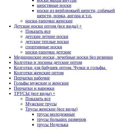
носки махра внутри
шерстяные носки
носки из верблюжьей шерсти, собачьей
шерсти, норка, ангора и т.п.
носки-тапочки женские
Детские носки оптом (все виды)
+
Показать все
детские летние носки
детские теплые носки
спортивные носки
носки-тапочки детские
Медицинские носки, лечебные носки без резинки
Колготки и лосины детские оптом
Колготки для бабушек оптом. Чулки и гольфы.
Колготки женские оптом
Перчатки рабочие
Гольфы мужские и женские
Перчатки и варежки
ТРУСЫ (все виды)
+
Показать все
Мужские трусы
Трусы женские (все виды)
трусы молодежные
трусы больших размеров
трусы Неделька