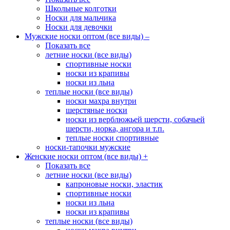
Школьные колготки
Носки для мальчика
Носки для девочки
Мужские носки оптом (все виды)
–
Показать все
летние носки (все виды)
спортивные носки
носки из крапивы
носки из льна
теплые носки (все виды)
носки махра внутри
шерстяные носки
носки из верблюжьей шерсти, собачьей
шерсти, норка, ангора и т.п.
теплые носки спортивные
носки-тапочки мужские
Женские носки оптом (все виды)
+
Показать все
летние носки (все виды)
капроновые носки, эластик
спортивные носки
носки из льна
носки из крапивы
теплые носки (все виды)