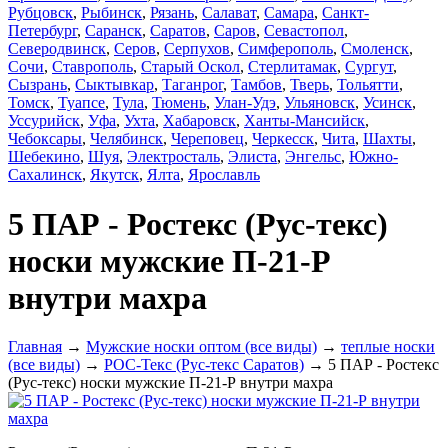
Рубцовск
,
Рыбинск
,
Рязань
,
Салават
,
Самара
,
Санкт-
Петербург
,
Саранск
,
Саратов
,
Саров
,
Севастопол
,
Северодвинск
,
Серов
,
Серпухов
,
Симферополь
,
Смоленск
,
Сочи
,
Ставрополь
,
Старый Оскол
,
Стерлитамак
,
Сургут
,
Сызрань
,
Сыктывкар
,
Таганрог
,
Тамбов
,
Тверь
,
Тольятти
,
Томск
,
Туапсе
,
Тула
,
Тюмень
,
Улан-Удэ
,
Ульяновск
,
Усинск
,
Уссурийск
,
Уфа
,
Ухта
,
Хабаровск
,
Ханты-Мансийск
,
Чебоксары
,
Челябинск
,
Череповец
,
Черкесск
,
Чита
,
Шахты
,
Шебекино
,
Шуя
,
Электросталь
,
Элиста
,
Энгельс
,
Южно-
Сахалинск
,
Якутск
,
Ялта
,
Ярославль
5 ПАР - Ростекс (Рус-текс)
носки мужские П-21-Р
внутри махра
Главная
→
Мужские носки оптом (все виды)
→
теплые носки
(все виды)
→
РОС-Текс (Рус-текс Саратов)
→ 5 ПАР - Ростекс
(Рус-текс) носки мужские П-21-Р внутри махра