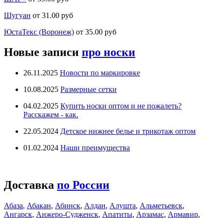
Шугуан
от 31.00 руб
ЮстаТекс (Воронеж)
от 35.00 руб
Новые записи
про носки
26.11.2025
Новости по маркировке
10.08.2025
Размерные сетки
04.02.2025
Купить носки оптом и не пожалеть?
Расскажем - как.
22.05.2024
Детское нижнее белье и трикотаж оптом
01.02.2024
Наши преимущества
Доставка
по России
Абаза
,
Абакан
,
Абинск
,
Алдан
,
Алушта
,
Альметьевск
,
Ангарск
,
Анжеро-Судженск
,
Апатиты
,
Арзамас
,
Армавир
,