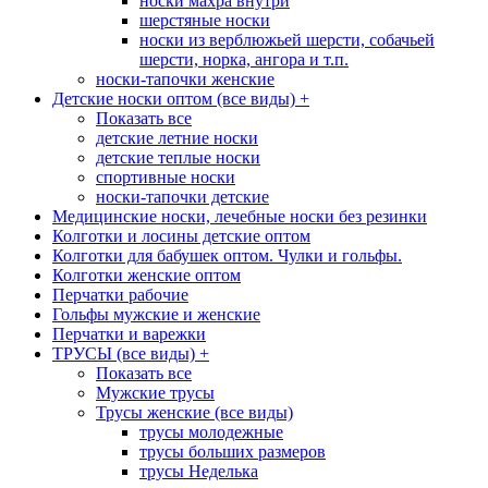
носки махра внутри
шерстяные носки
носки из верблюжьей шерсти, собачьей
шерсти, норка, ангора и т.п.
носки-тапочки женские
Детские носки оптом (все виды)
+
Показать все
детские летние носки
детские теплые носки
спортивные носки
носки-тапочки детские
Медицинские носки, лечебные носки без резинки
Колготки и лосины детские оптом
Колготки для бабушек оптом. Чулки и гольфы.
Колготки женские оптом
Перчатки рабочие
Гольфы мужские и женские
Перчатки и варежки
ТРУСЫ (все виды)
+
Показать все
Мужские трусы
Трусы женские (все виды)
трусы молодежные
трусы больших размеров
трусы Неделька