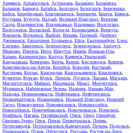
Армянск
,
Архангельск
,
Астрахань
,
Балаково
,
Балашиха
,
Балашов
,
Барнаул
,
Батайск
,
Белгород
,
Белогорск
,
Березники
,
Бийск
,
Биробиджан
,
Благовещенск
,
Боровичи
,
Братск
,
Брянск
,
Бугульма
,
Бузулук
,
Валдай
,
Великий Новгород
,
Верхняя
Салда
,
Владивосток
,
Владикавказ
,
Владимир
,
Волгоград
,
Волгодонск
,
Волжский
,
Вологда
,
Волоколамск
,
Воркута
,
Воронеж
,
Воткинск
,
Выборг
,
Вязьма
,
Грозный
,
Дербент
,
Дзержинск
,
Евпатория
,
Егорьевск
,
Ейск
,
Екатеринбург
,
Елец
,
Елизово
,
Завитинск
,
Зеленогорск
,
Зеленодольск
,
Златоуст
,
Иваново
,
Ижевск
,
Инта
,
Иркутск
,
Ишим
,
Йошкар-Ола
,
Казань
,
Калининград
,
Калуга
,
Каменск-Уральский
,
Кандалакша
,
Кемерово
,
Керчь
,
Киров
,
Кисловодск
,
Ковров
,
Комсомольск-на-Амуре
,
Копейск
,
Королёв
,
Костанай
,
Кострома
,
Котлас
,
Краснодар
,
Краснокаменск
,
Красноярск
,
Кумертау
,
Курган
,
Курск
,
Липецк
,
Луганск
,
Лысьва
,
Магадан
,
Магнитогорск
,
Майкоп
,
Махачкала
,
Миасс
,
Мончегорск
,
Мурманск
,
Набережные Челны
,
Нальчик
,
Нарьян-Мар
,
Находка
,
Невинномысск
,
Нефтекамск
,
Нефтеюганск
,
Нижневартовск
,
Нижнекамск
,
Нижний Новгород
,
Нижний
Тагил
,
Новокузнецк
,
Новомосковск
,
Новороссийск
,
Новосибирск
,
Новочебоксарск
,
Новочеркасск
,
Норильск
,
Ноябрьск
,
Нягань
,
Октябрьский
,
Омск
,
Орел
,
Оренбург
,
Орехово-Зуево
,
Орск
,
Пенза
,
Первоуральск
,
Пермь
,
Петрозаводск
,
Петропавловск-Камчатский
,
Печора
,
Подольск
,
Прокопьевск
,
Псков
,
Пятигорск
,
Россошь
,
Ростов-на-Дону
,