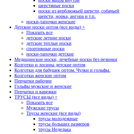
носки махра внутри
шерстяные носки
носки из верблюжьей шерсти, собачьей
шерсти, норка, ангора и т.п.
носки-тапочки женские
Детские носки оптом (все виды)
+
Показать все
детские летние носки
детские теплые носки
спортивные носки
носки-тапочки детские
Медицинские носки, лечебные носки без резинки
Колготки и лосины детские оптом
Колготки для бабушек оптом. Чулки и гольфы.
Колготки женские оптом
Перчатки рабочие
Гольфы мужские и женские
Перчатки и варежки
ТРУСЫ (все виды)
+
Показать все
Мужские трусы
Трусы женские (все виды)
трусы молодежные
трусы больших размеров
трусы Неделька