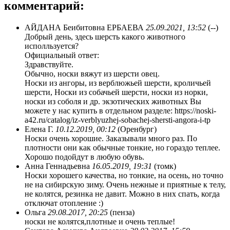
комментарий:
АЙДАНА Беибитовна ЕРБАЕВА
25.09.2021, 13:52
(--)
Добрый день, здесь шерсть какого животного
исполльзуется?
Официальный ответ:
Здравствуйте.
Обычно, носки вяжут из шерсти овец.
Носки из ангоры, из верблюжьей шерсти, кроличьей
шерсти, Носки из собачьей шерсти, носки из норки,
носки из соболя и др. экзотических животных Вы
можете у нас купить в отдельном разделе: https://noski-
a42.ru/catalog/iz-verblyuzhej-sobachej-shersti-angora-i-tp
Елена Г.
10.12.2019, 00:12
(Оренбург)
Носки очень хорошие. Заказывали много раз. По
плотности они как обычные тонкие, но гораздо теплее.
Хорошо подойдут в любую обувь.
Анна Геннадьевна
16.05.2019, 19:31
(томк)
Носки хорошего качества, но тонкие, на осень, но точно
не на сибирскую зиму. Очень нежные и приятные к телу,
не колятся, резинка не давит. Можно в них спать, когда
отключат отопление :)
Ольга
29.08.2017, 20:25
(пенза)
носки не колятся,плотные и очень теплые!