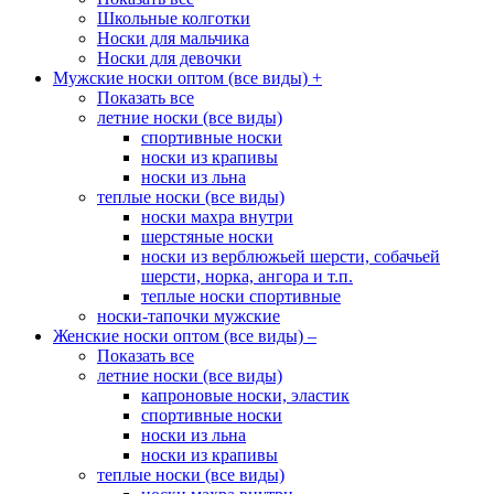
Школьные колготки
Носки для мальчика
Носки для девочки
Мужские носки оптом (все виды)
+
Показать все
летние носки (все виды)
спортивные носки
носки из крапивы
носки из льна
теплые носки (все виды)
носки махра внутри
шерстяные носки
носки из верблюжьей шерсти, собачьей
шерсти, норка, ангора и т.п.
теплые носки спортивные
носки-тапочки мужские
Женские носки оптом (все виды)
–
Показать все
летние носки (все виды)
капроновые носки, эластик
спортивные носки
носки из льна
носки из крапивы
теплые носки (все виды)