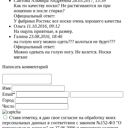
Саитова Альмира Андреевна
28.03.2017, 15:59
Как по качеству носки? Не растягиваются ли при
ношении и после стирки?
Официальный ответ:
У фабрики Ростекс все носки очень хорошего качества
Ольга
11.10.2016, 09:12
На ощупь приятные, в размер.
Галина
23.08.2016, 18:46
на голую ногу можно одеть??? колоться не будет???
Официальный ответ:
Можно одевать на голую ногу. Не колется. Носки
мягкие
Написать комментарий
Имя
Email*
Город
Число
Ставя отметку, я даю свое согласие на обработку моих
персональных данных в соответсвии с законом №152-ФЗ "О
персональных данных" от 27.06.2006 и принимаю условия