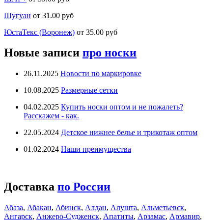
Шугуан
от 31.00 руб
ЮстаТекс (Воронеж)
от 35.00 руб
Новые записи
про носки
26.11.2025
Новости по маркировке
10.08.2025
Размерные сетки
04.02.2025
Купить носки оптом и не пожалеть?
Расскажем - как.
22.05.2024
Детское нижнее белье и трикотаж оптом
01.02.2024
Наши преимущества
Доставка
по России
Абаза
,
Абакан
,
Абинск
,
Алдан
,
Алушта
,
Альметьевск
,
Ангарск
,
Анжеро-Судженск
,
Апатиты
,
Арзамас
,
Армавир
,