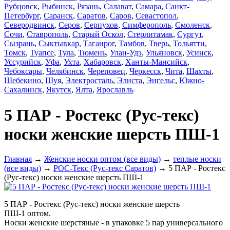
Рубцовск
,
Рыбинск
,
Рязань
,
Салават
,
Самара
,
Санкт-
Петербург
,
Саранск
,
Саратов
,
Саров
,
Севастопол
,
Северодвинск
,
Серов
,
Серпухов
,
Симферополь
,
Смоленск
,
Сочи
,
Ставрополь
,
Старый Оскол
,
Стерлитамак
,
Сургут
,
Сызрань
,
Сыктывкар
,
Таганрог
,
Тамбов
,
Тверь
,
Тольятти
,
Томск
,
Туапсе
,
Тула
,
Тюмень
,
Улан-Удэ
,
Ульяновск
,
Усинск
,
Уссурийск
,
Уфа
,
Ухта
,
Хабаровск
,
Ханты-Мансийск
,
Чебоксары
,
Челябинск
,
Череповец
,
Черкесск
,
Чита
,
Шахты
,
Шебекино
,
Шуя
,
Электросталь
,
Элиста
,
Энгельс
,
Южно-
Сахалинск
,
Якутск
,
Ялта
,
Ярославль
5 ПАР - Ростекс (Рус-текс)
носки женские шерсть ПШ-1
Главная
→
Женские носки оптом (все виды)
→
теплые носки
(все виды)
→
РОС-Текс (Рус-текс Саратов)
→ 5 ПАР - Ростекс
(Рус-текс) носки женские шерсть ПШ-1
5 ПАР - Ростекс (Рус-текс) носки женские шерсть
ПШ-1 оптом.
Носки женские шерстяные - в упаковке 5 пар универсального