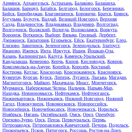
Армянск
,
Архангельск
,
Астрахань
,
Балаково
,
Балашиха
,
Балашов
,
Барнаул
,
Батайск
,
Белгород
,
Белогорск
,
Березники
,
Бийск
,
Биробиджан
,
Благовещенск
,
Боровичи
,
Братск
,
Брянск
,
Бугульма
,
Бузулук
,
Валдай
,
Великий Новгород
,
Верхняя
Салда
,
Владивосток
,
Владикавказ
,
Владимир
,
Волгоград
,
Волгодонск
,
Волжский
,
Вологда
,
Волоколамск
,
Воркута
,
Воронеж
,
Воткинск
,
Выборг
,
Вязьма
,
Грозный
,
Дербент
,
Дзержинск
,
Евпатория
,
Егорьевск
,
Ейск
,
Екатеринбург
,
Елец
,
Елизово
,
Завитинск
,
Зеленогорск
,
Зеленодольск
,
Златоуст
,
Иваново
,
Ижевск
,
Инта
,
Иркутск
,
Ишим
,
Йошкар-Ола
,
Казань
,
Калининград
,
Калуга
,
Каменск-Уральский
,
Кандалакша
,
Кемерово
,
Керчь
,
Киров
,
Кисловодск
,
Ковров
,
Комсомольск-на-Амуре
,
Копейск
,
Королёв
,
Костанай
,
Кострома
,
Котлас
,
Краснодар
,
Краснокаменск
,
Красноярск
,
Кумертау
,
Курган
,
Курск
,
Липецк
,
Луганск
,
Лысьва
,
Магадан
,
Магнитогорск
,
Майкоп
,
Махачкала
,
Миасс
,
Мончегорск
,
Мурманск
,
Набережные Челны
,
Нальчик
,
Нарьян-Мар
,
Находка
,
Невинномысск
,
Нефтекамск
,
Нефтеюганск
,
Нижневартовск
,
Нижнекамск
,
Нижний Новгород
,
Нижний
Тагил
,
Новокузнецк
,
Новомосковск
,
Новороссийск
,
Новосибирск
,
Новочебоксарск
,
Новочеркасск
,
Норильск
,
Ноябрьск
,
Нягань
,
Октябрьский
,
Омск
,
Орел
,
Оренбург
,
Орехово-Зуево
,
Орск
,
Пенза
,
Первоуральск
,
Пермь
,
Петрозаводск
,
Петропавловск-Камчатский
,
Печора
,
Подольск
,
Прокопьевск
,
Псков
,
Пятигорск
,
Россошь
,
Ростов-на-Дону
,