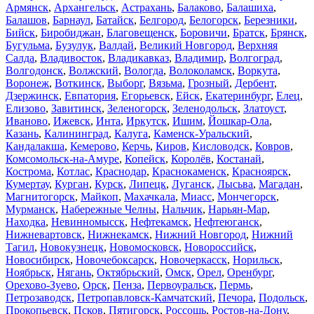
Армянск
,
Архангельск
,
Астрахань
,
Балаково
,
Балашиха
,
Балашов
,
Барнаул
,
Батайск
,
Белгород
,
Белогорск
,
Березники
,
Бийск
,
Биробиджан
,
Благовещенск
,
Боровичи
,
Братск
,
Брянск
,
Бугульма
,
Бузулук
,
Валдай
,
Великий Новгород
,
Верхняя
Салда
,
Владивосток
,
Владикавказ
,
Владимир
,
Волгоград
,
Волгодонск
,
Волжский
,
Вологда
,
Волоколамск
,
Воркута
,
Воронеж
,
Воткинск
,
Выборг
,
Вязьма
,
Грозный
,
Дербент
,
Дзержинск
,
Евпатория
,
Егорьевск
,
Ейск
,
Екатеринбург
,
Елец
,
Елизово
,
Завитинск
,
Зеленогорск
,
Зеленодольск
,
Златоуст
,
Иваново
,
Ижевск
,
Инта
,
Иркутск
,
Ишим
,
Йошкар-Ола
,
Казань
,
Калининград
,
Калуга
,
Каменск-Уральский
,
Кандалакша
,
Кемерово
,
Керчь
,
Киров
,
Кисловодск
,
Ковров
,
Комсомольск-на-Амуре
,
Копейск
,
Королёв
,
Костанай
,
Кострома
,
Котлас
,
Краснодар
,
Краснокаменск
,
Красноярск
,
Кумертау
,
Курган
,
Курск
,
Липецк
,
Луганск
,
Лысьва
,
Магадан
,
Магнитогорск
,
Майкоп
,
Махачкала
,
Миасс
,
Мончегорск
,
Мурманск
,
Набережные Челны
,
Нальчик
,
Нарьян-Мар
,
Находка
,
Невинномысск
,
Нефтекамск
,
Нефтеюганск
,
Нижневартовск
,
Нижнекамск
,
Нижний Новгород
,
Нижний
Тагил
,
Новокузнецк
,
Новомосковск
,
Новороссийск
,
Новосибирск
,
Новочебоксарск
,
Новочеркасск
,
Норильск
,
Ноябрьск
,
Нягань
,
Октябрьский
,
Омск
,
Орел
,
Оренбург
,
Орехово-Зуево
,
Орск
,
Пенза
,
Первоуральск
,
Пермь
,
Петрозаводск
,
Петропавловск-Камчатский
,
Печора
,
Подольск
,
Прокопьевск
,
Псков
,
Пятигорск
,
Россошь
,
Ростов-на-Дону
,