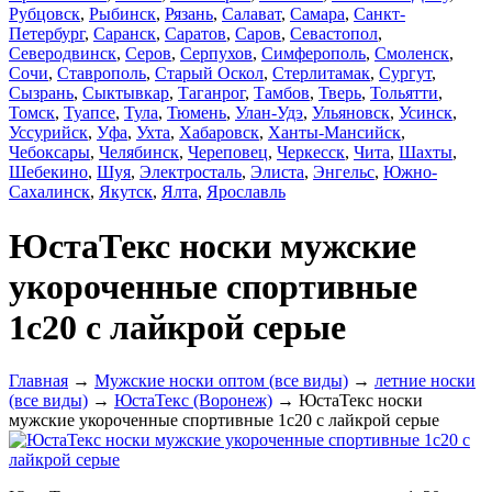
Рубцовск
,
Рыбинск
,
Рязань
,
Салават
,
Самара
,
Санкт-
Петербург
,
Саранск
,
Саратов
,
Саров
,
Севастопол
,
Северодвинск
,
Серов
,
Серпухов
,
Симферополь
,
Смоленск
,
Сочи
,
Ставрополь
,
Старый Оскол
,
Стерлитамак
,
Сургут
,
Сызрань
,
Сыктывкар
,
Таганрог
,
Тамбов
,
Тверь
,
Тольятти
,
Томск
,
Туапсе
,
Тула
,
Тюмень
,
Улан-Удэ
,
Ульяновск
,
Усинск
,
Уссурийск
,
Уфа
,
Ухта
,
Хабаровск
,
Ханты-Мансийск
,
Чебоксары
,
Челябинск
,
Череповец
,
Черкесск
,
Чита
,
Шахты
,
Шебекино
,
Шуя
,
Электросталь
,
Элиста
,
Энгельс
,
Южно-
Сахалинск
,
Якутск
,
Ялта
,
Ярославль
ЮстаТекс носки мужские
укороченные спортивные
1с20 с лайкрой серые
Главная
→
Мужские носки оптом (все виды)
→
летние носки
(все виды)
→
ЮстаТекс (Воронеж)
→ ЮстаТекс носки
мужские укороченные спортивные 1с20 с лайкрой серые