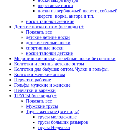
носки махра внутри
шерстяные носки
носки из верблюжьей шерсти, собачьей
шерсти, норка, ангора и т.п.
носки-тапочки женские
Детские носки оптом (все виды)
+
Показать все
детские летние носки
детские теплые носки
спортивные носки
носки-тапочки детские
Медицинские носки, лечебные носки без резинки
Колготки и лосины детские оптом
Колготки для бабушек оптом. Чулки и гольфы.
Колготки женские оптом
Перчатки рабочие
Гольфы мужские и женские
Перчатки и варежки
ТРУСЫ (все виды)
+
Показать все
Мужские трусы
Трусы женские (все виды)
трусы молодежные
трусы больших размеров
трусы Неделька