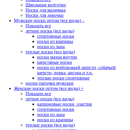
Школьные колготки
Носки для мальчика
Носки для девочки
Мужские носки оптом (все виды)
–
Показать все
летние носки (все виды)
спортивные носки
носки из крапивы
носки из льна
теплые носки (все виды)
носки махра внутри
шерстяные носки
носки из верблюжьей шерсти, собачьей
шерсти, норка, ангора и т.п.
теплые носки спортивные
носки-тапочки мужские
Женские носки оптом (все виды)
+
Показать все
летние носки (все виды)
капроновые носки, эластик
спортивные носки
носки из льна
носки из крапивы
теплые носки (все виды)