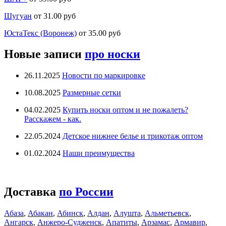
Шугуан
от 31.00 руб
ЮстаТекс (Воронеж)
от 35.00 руб
Новые записи
про носки
26.11.2025
Новости по маркировке
10.08.2025
Размерные сетки
04.02.2025
Купить носки оптом и не пожалеть?
Расскажем - как.
22.05.2024
Детское нижнее белье и трикотаж оптом
01.02.2024
Наши преимущества
Доставка
по России
Абаза
,
Абакан
,
Абинск
,
Алдан
,
Алушта
,
Альметьевск
,
Ангарск
,
Анжеро-Судженск
,
Апатиты
,
Арзамас
,
Армавир
,