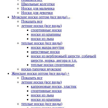
Школьные колготки
Носки для мальчика
Носки для девочки
Мужские носки оптом (все виды)
–
Показать все
летние носки (все виды)
спортивные носки
носки из крапивы
носки из льна
теплые носки (все виды)
носки махра внутри
шерстяные носки
носки из верблюжьей шерсти, собачьей
шерсти, норка, ангора и т.п.
теплые носки спортивные
носки-тапочки мужские
Женские носки оптом (все виды)
+
Показать все
летние носки (все виды)
капроновые носки, эластик
спортивные носки
носки из льна
носки из крапивы
теплые носки (все виды)