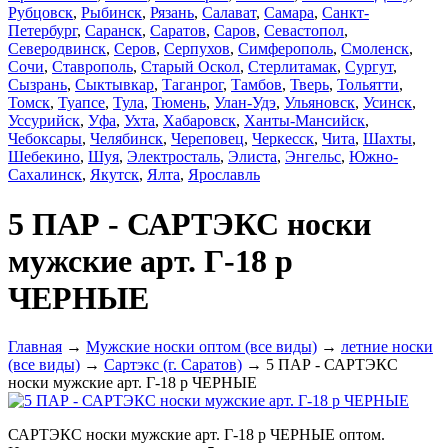
Рубцовск
,
Рыбинск
,
Рязань
,
Салават
,
Самара
,
Санкт-
Петербург
,
Саранск
,
Саратов
,
Саров
,
Севастопол
,
Северодвинск
,
Серов
,
Серпухов
,
Симферополь
,
Смоленск
,
Сочи
,
Ставрополь
,
Старый Оскол
,
Стерлитамак
,
Сургут
,
Сызрань
,
Сыктывкар
,
Таганрог
,
Тамбов
,
Тверь
,
Тольятти
,
Томск
,
Туапсе
,
Тула
,
Тюмень
,
Улан-Удэ
,
Ульяновск
,
Усинск
,
Уссурийск
,
Уфа
,
Ухта
,
Хабаровск
,
Ханты-Мансийск
,
Чебоксары
,
Челябинск
,
Череповец
,
Черкесск
,
Чита
,
Шахты
,
Шебекино
,
Шуя
,
Электросталь
,
Элиста
,
Энгельс
,
Южно-
Сахалинск
,
Якутск
,
Ялта
,
Ярославль
5 ПАР - САРТЭКС носки
мужские арт. Г-18 р
ЧЕРНЫЕ
Главная
→
Мужские носки оптом (все виды)
→
летние носки
(все виды)
→
Сартэкс (г. Саратов)
→ 5 ПАР - САРТЭКС
носки мужские арт. Г-18 р ЧЕРНЫЕ
САРТЭКС носки мужские арт. Г-18 р ЧЕРНЫЕ оптом.