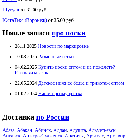
Шугуан
от 31.00 руб
ЮстаТекс (Воронеж)
от 35.00 руб
Новые записи
про носки
26.11.2025
Новости по маркировке
10.08.2025
Размерные сетки
04.02.2025
Купить носки оптом и не пожалеть?
Расскажем - как.
22.05.2024
Детское нижнее белье и трикотаж оптом
01.02.2024
Наши преимущества
Доставка
по России
Абаза
,
Абакан
,
Абинск
,
Алдан
,
Алушта
,
Альметьевск
,
Ангарск
,
Анжеро-Судженск
,
Апатиты
,
Арзамас
,
Армавир
,