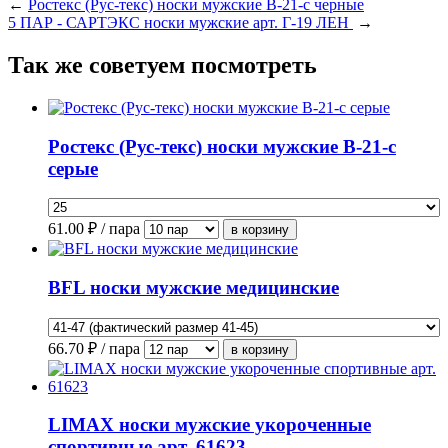
←
Ростекс (Рус-текс) носки мужские В-21-с черные
5 ПАР - САРТЭКС носки мужские арт. Г-19 ЛЕН
→
Так же советуем посмотреть
Ростекс (Рус-текс) носки мужские В-21-с
серые
61.00
₽ / пара
BFL носки мужские медицинские
66.70
₽ / пара
LIMAX носки мужские укороченные
спортивные арт. 61623