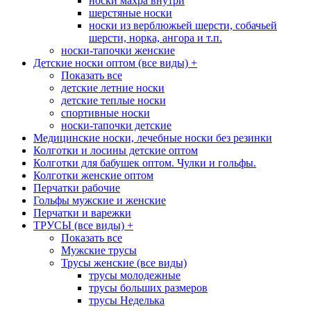
носки махра внутри
шерстяные носки
носки из верблюжьей шерсти, собачьей
шерсти, норка, ангора и т.п.
носки-тапочки женские
Детские носки оптом (все виды)
+
Показать все
детские летние носки
детские теплые носки
спортивные носки
носки-тапочки детские
Медицинские носки, лечебные носки без резинки
Колготки и лосины детские оптом
Колготки для бабушек оптом. Чулки и гольфы.
Колготки женские оптом
Перчатки рабочие
Гольфы мужские и женские
Перчатки и варежки
ТРУСЫ (все виды)
+
Показать все
Мужские трусы
Трусы женские (все виды)
трусы молодежные
трусы больших размеров
трусы Неделька