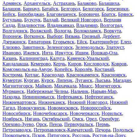
Армянск
,
Архангельск
,
Астрахань
,
Балаково
,
Балашиха
,
Балашов
,
Барнаул
,
Батайск
,
Белгород
,
Белогорск
,
Березники
,
Бийск
,
Биробиджан
,
Благовещенск
,
Боровичи
,
Братск
,
Брянск
,
Бугульма
,
Бузулук
,
Валдай
,
Великий Новгород
,
Верхняя
Салда
,
Владивосток
,
Владикавказ
,
Владимир
,
Волгоград
,
Волгодонск
,
Волжский
,
Вологда
,
Волоколамск
,
Воркута
,
Воронеж
,
Воткинск
,
Выборг
,
Вязьма
,
Грозный
,
Дербент
,
Дзержинск
,
Евпатория
,
Егорьевск
,
Ейск
,
Екатеринбург
,
Елец
,
Елизово
,
Завитинск
,
Зеленогорск
,
Зеленодольск
,
Златоуст
,
Иваново
,
Ижевск
,
Инта
,
Иркутск
,
Ишим
,
Йошкар-Ола
,
Казань
,
Калининград
,
Калуга
,
Каменск-Уральский
,
Кандалакша
,
Кемерово
,
Керчь
,
Киров
,
Кисловодск
,
Ковров
,
Комсомольск-на-Амуре
,
Копейск
,
Королёв
,
Костанай
,
Кострома
,
Котлас
,
Краснодар
,
Краснокаменск
,
Красноярск
,
Кумертау
,
Курган
,
Курск
,
Липецк
,
Луганск
,
Лысьва
,
Магадан
,
Магнитогорск
,
Майкоп
,
Махачкала
,
Миасс
,
Мончегорск
,
Мурманск
,
Набережные Челны
,
Нальчик
,
Нарьян-Мар
,
Находка
,
Невинномысск
,
Нефтекамск
,
Нефтеюганск
,
Нижневартовск
,
Нижнекамск
,
Нижний Новгород
,
Нижний
Тагил
,
Новокузнецк
,
Новомосковск
,
Новороссийск
,
Новосибирск
,
Новочебоксарск
,
Новочеркасск
,
Норильск
,
Ноябрьск
,
Нягань
,
Октябрьский
,
Омск
,
Орел
,
Оренбург
,
Орехово-Зуево
,
Орск
,
Пенза
,
Первоуральск
,
Пермь
,
Петрозаводск
,
Петропавловск-Камчатский
,
Печора
,
Подольск
,
Прокопьевск
,
Псков
,
Пятигорск
,
Россошь
,
Ростов-на-Дону
,