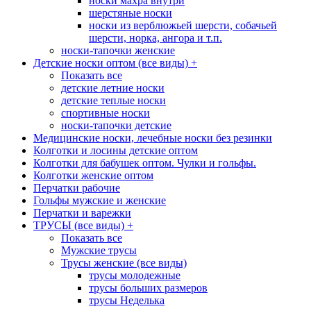
носки махра внутри
шерстяные носки
носки из верблюжьей шерсти, собачьей
шерсти, норка, ангора и т.п.
носки-тапочки женские
Детские носки оптом (все виды)
+
Показать все
детские летние носки
детские теплые носки
спортивные носки
носки-тапочки детские
Медицинские носки, лечебные носки без резинки
Колготки и лосины детские оптом
Колготки для бабушек оптом. Чулки и гольфы.
Колготки женские оптом
Перчатки рабочие
Гольфы мужские и женские
Перчатки и варежки
ТРУСЫ (все виды)
+
Показать все
Мужские трусы
Трусы женские (все виды)
трусы молодежные
трусы больших размеров
трусы Неделька