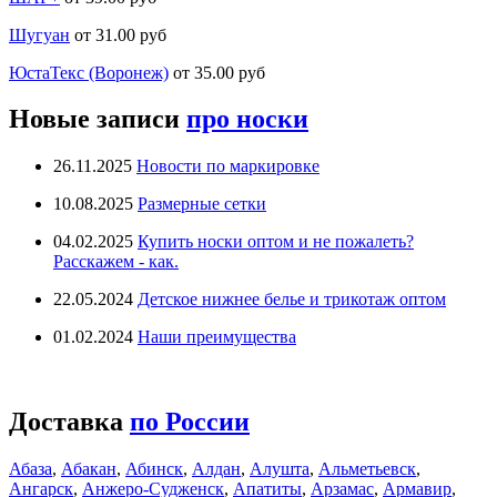
Шугуан
от 31.00 руб
ЮстаТекс (Воронеж)
от 35.00 руб
Новые записи
про носки
26.11.2025
Новости по маркировке
10.08.2025
Размерные сетки
04.02.2025
Купить носки оптом и не пожалеть?
Расскажем - как.
22.05.2024
Детское нижнее белье и трикотаж оптом
01.02.2024
Наши преимущества
Доставка
по России
Абаза
,
Абакан
,
Абинск
,
Алдан
,
Алушта
,
Альметьевск
,
Ангарск
,
Анжеро-Судженск
,
Апатиты
,
Арзамас
,
Армавир
,