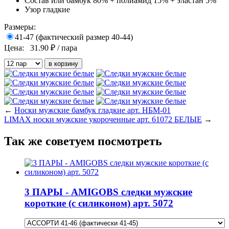
Состав
или бамбук 80% + полиамид 15% + эластан 5%
Узор
гладкие
Размеры:
41-47 (фактический размер 40-44)
Цена:
31.90
₽ / пара
←
Носки мужские бамбук гладкие арт. НБМ-01
LIMAX носки мужские укороченные арт. 61072 БЕЛЫЕ
→
Так же советуем посмотреть
3 ПАРЫ - AMIGOBS следки мужские
короткие (с силиконом) арт. 5072