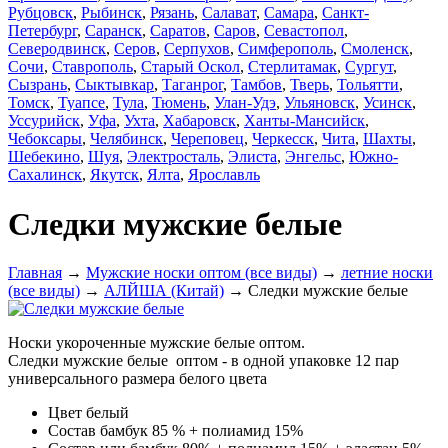
Рубцовск
,
Рыбинск
,
Рязань
,
Салават
,
Самара
,
Санкт-
Петербург
,
Саранск
,
Саратов
,
Саров
,
Севастопол
,
Северодвинск
,
Серов
,
Серпухов
,
Симферополь
,
Смоленск
,
Сочи
,
Ставрополь
,
Старый Оскол
,
Стерлитамак
,
Сургут
,
Сызрань
,
Сыктывкар
,
Таганрог
,
Тамбов
,
Тверь
,
Тольятти
,
Томск
,
Туапсе
,
Тула
,
Тюмень
,
Улан-Удэ
,
Ульяновск
,
Усинск
,
Уссурийск
,
Уфа
,
Ухта
,
Хабаровск
,
Ханты-Мансийск
,
Чебоксары
,
Челябинск
,
Череповец
,
Черкесск
,
Чита
,
Шахты
,
Шебекино
,
Шуя
,
Электросталь
,
Элиста
,
Энгельс
,
Южно-
Сахалинск
,
Якутск
,
Ялта
,
Ярославль
Следки мужские белые
Главная
→
Мужские носки оптом (все виды)
→
летние носки
(все виды)
→
АЛЙША (Китай)
→ Следки мужские белые
Носки укороченные мужские белые оптом.
Следки мужские белые оптом - в одной упаковке 12 пар
универсального размера белого цвета
Цвет
белый
Состав
бамбук 85 % + полиамид 15%