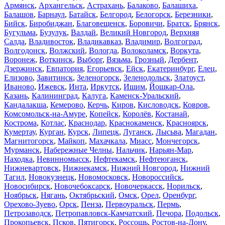
Армянск
,
Архангельск
,
Астрахань
,
Балаково
,
Балашиха
,
Балашов
,
Барнаул
,
Батайск
,
Белгород
,
Белогорск
,
Березники
,
Бийск
,
Биробиджан
,
Благовещенск
,
Боровичи
,
Братск
,
Брянск
,
Бугульма
,
Бузулук
,
Валдай
,
Великий Новгород
,
Верхняя
Салда
,
Владивосток
,
Владикавказ
,
Владимир
,
Волгоград
,
Волгодонск
,
Волжский
,
Вологда
,
Волоколамск
,
Воркута
,
Воронеж
,
Воткинск
,
Выборг
,
Вязьма
,
Грозный
,
Дербент
,
Дзержинск
,
Евпатория
,
Егорьевск
,
Ейск
,
Екатеринбург
,
Елец
,
Елизово
,
Завитинск
,
Зеленогорск
,
Зеленодольск
,
Златоуст
,
Иваново
,
Ижевск
,
Инта
,
Иркутск
,
Ишим
,
Йошкар-Ола
,
Казань
,
Калининград
,
Калуга
,
Каменск-Уральский
,
Кандалакша
,
Кемерово
,
Керчь
,
Киров
,
Кисловодск
,
Ковров
,
Комсомольск-на-Амуре
,
Копейск
,
Королёв
,
Костанай
,
Кострома
,
Котлас
,
Краснодар
,
Краснокаменск
,
Красноярск
,
Кумертау
,
Курган
,
Курск
,
Липецк
,
Луганск
,
Лысьва
,
Магадан
,
Магнитогорск
,
Майкоп
,
Махачкала
,
Миасс
,
Мончегорск
,
Мурманск
,
Набережные Челны
,
Нальчик
,
Нарьян-Мар
,
Находка
,
Невинномысск
,
Нефтекамск
,
Нефтеюганск
,
Нижневартовск
,
Нижнекамск
,
Нижний Новгород
,
Нижний
Тагил
,
Новокузнецк
,
Новомосковск
,
Новороссийск
,
Новосибирск
,
Новочебоксарск
,
Новочеркасск
,
Норильск
,
Ноябрьск
,
Нягань
,
Октябрьский
,
Омск
,
Орел
,
Оренбург
,
Орехово-Зуево
,
Орск
,
Пенза
,
Первоуральск
,
Пермь
,
Петрозаводск
,
Петропавловск-Камчатский
,
Печора
,
Подольск
,
Прокопьевск
,
Псков
,
Пятигорск
,
Россошь
,
Ростов-на-Дону
,