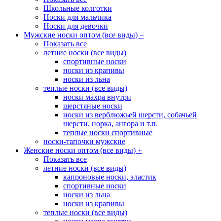
Школьные колготки
Носки для мальчика
Носки для девочки
Мужские носки оптом (все виды)
–
Показать все
летние носки (все виды)
спортивные носки
носки из крапивы
носки из льна
теплые носки (все виды)
носки махра внутри
шерстяные носки
носки из верблюжьей шерсти, собачьей
шерсти, норка, ангора и т.п.
теплые носки спортивные
носки-тапочки мужские
Женские носки оптом (все виды)
+
Показать все
летние носки (все виды)
капроновые носки, эластик
спортивные носки
носки из льна
носки из крапивы
теплые носки (все виды)