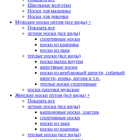
Школьные колготки
Носки для мальчика
Носки для девочки
Мужские носки оптом (все виды)
+
Показать все
летние носки (все виды)
спортивные носки
носки из крапивы
носки из льна
теплые носки (все виды)
носки махра внутри
шерстяные носки
носки из верблюжьей шерсти, собачьей
шерсти, норка, ангора и т.п.
теплые носки спортивные
носки-тапочки мужские
Женские носки оптом (все виды)
+
Показать все
летние носки (все виды)
капроновые носки, эластик
спортивные носки
носки из льна
носки из крапивы
теплые носки (все виды)