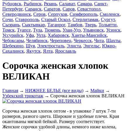
Рубцовск
,
Рыбинск
,
Рязань
,
Салават
,
Самара
,
Санкт-
Петербург
,
Саранск
,
Саратов
,
Саров
,
Севастопол
,
Северодвинск
,
Серов
,
Серпухов
,
Симферополь
,
Смоленск
,
Сочи
,
Ставрополь
,
Старый Оскол
,
Стерлитамак
,
Сургут
,
Сызрань
,
Сыктывкар
,
Таганрог
,
Тамбов
,
Тверь
,
Тольятти
,
Томск
,
Туапсе
,
Тула
,
Тюмень
,
Улан-Удэ
,
Ульяновск
,
Усинск
,
Уссурийск
,
Уфа
,
Ухта
,
Хабаровск
,
Ханты-Мансийск
,
Чебоксары
,
Челябинск
,
Череповец
,
Черкесск
,
Чита
,
Шахты
,
Шебекино
,
Шуя
,
Электросталь
,
Элиста
,
Энгельс
,
Южно-
Сахалинск
,
Якутск
,
Ялта
,
Ярославль
Сорочка женская хлопок
ВЕЛИКАН
Главная
→
НИЖНЕЕ БЕЛЬЕ (все виды)
→
Майки
→
Узбекский трикотаж
→ Сорочка женская хлопок ВЕЛИКАН
Сорочка женская хлопок оптом - в упаковке 7 штук 7-ти
размеров, разного цвета. Широкие и удобные плечи. Края
окантованы мягкой бейкой. Размеру соответствует.
Женские сорочки удобной длины, немного ниже колена,