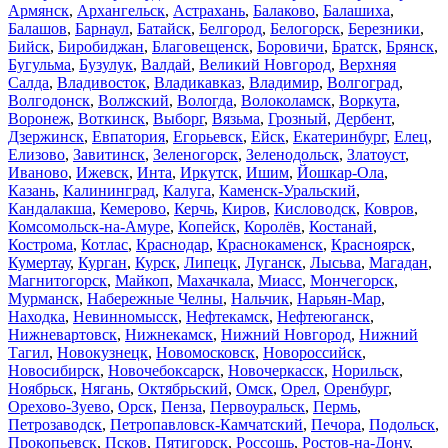
Армянск
,
Архангельск
,
Астрахань
,
Балаково
,
Балашиха
,
Балашов
,
Барнаул
,
Батайск
,
Белгород
,
Белогорск
,
Березники
,
Бийск
,
Биробиджан
,
Благовещенск
,
Боровичи
,
Братск
,
Брянск
,
Бугульма
,
Бузулук
,
Валдай
,
Великий Новгород
,
Верхняя
Салда
,
Владивосток
,
Владикавказ
,
Владимир
,
Волгоград
,
Волгодонск
,
Волжский
,
Вологда
,
Волоколамск
,
Воркута
,
Воронеж
,
Воткинск
,
Выборг
,
Вязьма
,
Грозный
,
Дербент
,
Дзержинск
,
Евпатория
,
Егорьевск
,
Ейск
,
Екатеринбург
,
Елец
,
Елизово
,
Завитинск
,
Зеленогорск
,
Зеленодольск
,
Златоуст
,
Иваново
,
Ижевск
,
Инта
,
Иркутск
,
Ишим
,
Йошкар-Ола
,
Казань
,
Калининград
,
Калуга
,
Каменск-Уральский
,
Кандалакша
,
Кемерово
,
Керчь
,
Киров
,
Кисловодск
,
Ковров
,
Комсомольск-на-Амуре
,
Копейск
,
Королёв
,
Костанай
,
Кострома
,
Котлас
,
Краснодар
,
Краснокаменск
,
Красноярск
,
Кумертау
,
Курган
,
Курск
,
Липецк
,
Луганск
,
Лысьва
,
Магадан
,
Магнитогорск
,
Майкоп
,
Махачкала
,
Миасс
,
Мончегорск
,
Мурманск
,
Набережные Челны
,
Нальчик
,
Нарьян-Мар
,
Находка
,
Невинномысск
,
Нефтекамск
,
Нефтеюганск
,
Нижневартовск
,
Нижнекамск
,
Нижний Новгород
,
Нижний
Тагил
,
Новокузнецк
,
Новомосковск
,
Новороссийск
,
Новосибирск
,
Новочебоксарск
,
Новочеркасск
,
Норильск
,
Ноябрьск
,
Нягань
,
Октябрьский
,
Омск
,
Орел
,
Оренбург
,
Орехово-Зуево
,
Орск
,
Пенза
,
Первоуральск
,
Пермь
,
Петрозаводск
,
Петропавловск-Камчатский
,
Печора
,
Подольск
,
Прокопьевск
,
Псков
,
Пятигорск
,
Россошь
,
Ростов-на-Дону
,