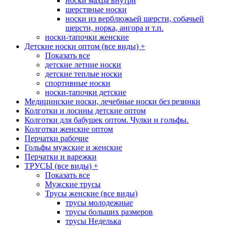
носки махра внутри
шерстяные носки
носки из верблюжьей шерсти, собачьей
шерсти, норка, ангора и т.п.
носки-тапочки женские
Детские носки оптом (все виды)
+
Показать все
детские летние носки
детские теплые носки
спортивные носки
носки-тапочки детские
Медицинские носки, лечебные носки без резинки
Колготки и лосины детские оптом
Колготки для бабушек оптом. Чулки и гольфы.
Колготки женские оптом
Перчатки рабочие
Гольфы мужские и женские
Перчатки и варежки
ТРУСЫ (все виды)
+
Показать все
Мужские трусы
Трусы женские (все виды)
трусы молодежные
трусы больших размеров
трусы Неделька