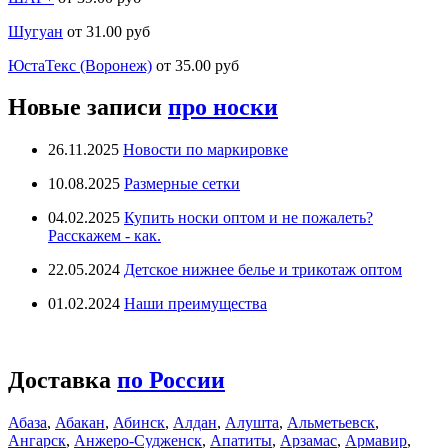
Шугуан
от 31.00 руб
ЮстаТекс (Воронеж)
от 35.00 руб
Новые записи
про носки
26.11.2025
Новости по маркировке
10.08.2025
Размерные сетки
04.02.2025
Купить носки оптом и не пожалеть?
Расскажем - как.
22.05.2024
Детское нижнее белье и трикотаж оптом
01.02.2024
Наши преимущества
Доставка
по России
Абаза
,
Абакан
,
Абинск
,
Алдан
,
Алушта
,
Альметьевск
,
Ангарск
,
Анжеро-Судженск
,
Апатиты
,
Арзамас
,
Армавир
,