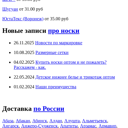
Шугуан
от 31.00 руб
ЮстаТекс (Воронеж)
от 35.00 руб
Новые записи
про носки
26.11.2025
Новости по маркировке
10.08.2025
Размерные сетки
04.02.2025
Купить носки оптом и не пожалеть?
Расскажем - как.
22.05.2024
Детское нижнее белье и трикотаж оптом
01.02.2024
Наши преимущества
Доставка
по России
Абаза
,
Абакан
,
Абинск
,
Алдан
,
Алушта
,
Альметьевск
,
Ангарск
,
Анжеро-Судженск
,
Апатиты
,
Арзамас
,
Армавир
,