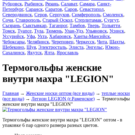
Рубцовск
,
Рыбинск
,
Рязань
,
Салават
,
Самара
,
Санкт-
Петербург
,
Саранск
,
Саратов
,
Саров
,
Севастопол
,
Северодвинск
,
Серов
,
Серпухов
,
Симферополь
,
Смоленск
,
Сочи
,
Ставрополь
,
Старый Оскол
,
Стерлитамак
,
Сургут
,
Сызрань
,
Сыктывкар
,
Таганрог
,
Тамбов
,
Тверь
,
Тольятти
,
Томск
,
Туапсе
,
Тула
,
Тюмень
,
Улан-Удэ
,
Ульяновск
,
Усинск
,
Уссурийск
,
Уфа
,
Ухта
,
Хабаровск
,
Ханты-Мансийск
,
Чебоксары
,
Челябинск
,
Череповец
,
Черкесск
,
Чита
,
Шахты
,
Шебекино
,
Шуя
,
Электросталь
,
Элиста
,
Энгельс
,
Южно-
Сахалинск
,
Якутск
,
Ялта
,
Ярославль
Термогольфы женские
внутри махра "LEGION"
Главная
→
Женские носки оптом (все виды)
→
теплые носки
(все виды)
→
Легион LEGION (г.Раменское)
→ Термогольфы
женские внутри махра "LEGION"
Термогольфы женские внутри махра "LEGION" оптом - в
упаковке 6 пар одного размера разных цветов.