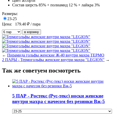
Цвет
ассорти
Состав
шерсть 85% + полиамид 12 % + лайкра 3%
Размеры:
23-25
Цена:
179.40
₽ / пара
←
Пирамида гольфы женские Ж-40 внутри махра ТЕРМО
2 ПАРЫ - Термогольфы женские внутри махра "LEGION"
→
Так же советуем посмотреть
5 ПАР - Ростекс (Рус-текс) носки женские
внутри махра с начесом без резинки Вж-5