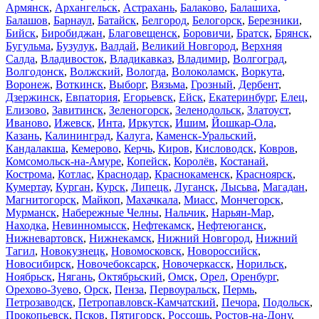
Армянск
,
Архангельск
,
Астрахань
,
Балаково
,
Балашиха
,
Балашов
,
Барнаул
,
Батайск
,
Белгород
,
Белогорск
,
Березники
,
Бийск
,
Биробиджан
,
Благовещенск
,
Боровичи
,
Братск
,
Брянск
,
Бугульма
,
Бузулук
,
Валдай
,
Великий Новгород
,
Верхняя
Салда
,
Владивосток
,
Владикавказ
,
Владимир
,
Волгоград
,
Волгодонск
,
Волжский
,
Вологда
,
Волоколамск
,
Воркута
,
Воронеж
,
Воткинск
,
Выборг
,
Вязьма
,
Грозный
,
Дербент
,
Дзержинск
,
Евпатория
,
Егорьевск
,
Ейск
,
Екатеринбург
,
Елец
,
Елизово
,
Завитинск
,
Зеленогорск
,
Зеленодольск
,
Златоуст
,
Иваново
,
Ижевск
,
Инта
,
Иркутск
,
Ишим
,
Йошкар-Ола
,
Казань
,
Калининград
,
Калуга
,
Каменск-Уральский
,
Кандалакша
,
Кемерово
,
Керчь
,
Киров
,
Кисловодск
,
Ковров
,
Комсомольск-на-Амуре
,
Копейск
,
Королёв
,
Костанай
,
Кострома
,
Котлас
,
Краснодар
,
Краснокаменск
,
Красноярск
,
Кумертау
,
Курган
,
Курск
,
Липецк
,
Луганск
,
Лысьва
,
Магадан
,
Магнитогорск
,
Майкоп
,
Махачкала
,
Миасс
,
Мончегорск
,
Мурманск
,
Набережные Челны
,
Нальчик
,
Нарьян-Мар
,
Находка
,
Невинномысск
,
Нефтекамск
,
Нефтеюганск
,
Нижневартовск
,
Нижнекамск
,
Нижний Новгород
,
Нижний
Тагил
,
Новокузнецк
,
Новомосковск
,
Новороссийск
,
Новосибирск
,
Новочебоксарск
,
Новочеркасск
,
Норильск
,
Ноябрьск
,
Нягань
,
Октябрьский
,
Омск
,
Орел
,
Оренбург
,
Орехово-Зуево
,
Орск
,
Пенза
,
Первоуральск
,
Пермь
,
Петрозаводск
,
Петропавловск-Камчатский
,
Печора
,
Подольск
,
Прокопьевск
,
Псков
,
Пятигорск
,
Россошь
,
Ростов-на-Дону
,