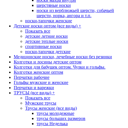
носки махра внутри
шерстяные носки
носки из верблюжьей шерсти, собачьей
шерсти, норка, ангора и т.п.
носки-тапочки женские
Детские носки оптом (все виды)
+
Показать все
детские летние носки
детские теплые носки
спортивные носки
носки-тапочки детские
Медицинские носки, лечебные носки без резинки
Колготки и лосины детские оптом
Колготки для бабушек оптом. Чулки и гольфы.
Колготки женские оптом
Перчатки рабочие
Гольфы мужские и женские
Перчатки и варежки
ТРУСЫ (все виды)
+
Показать все
Мужские трусы
Трусы женские (все виды)
трусы молодежные
трусы больших размеров
трусы Неделька