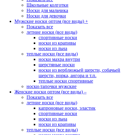
Школьные колготки
Носки для мальчика
Носки для девочки
Мужские носки оптом (все виды)
+
Показать все
летние носки (все виды)
спортивные носки
носки из крапивы
носки из льна
теплые носки (все виды)
носки махра внутри
шерстяные носки
носки из верблюжьей шерсти, собачьей
шерсти, норка, ангора и т.п.
теплые носки спортивные
носки-тапочки мужские
Женские носки оптом (все виды)
–
Показать все
летние носки (все виды)
капроновые носки, эластик
спортивные носки
носки из льна
носки из крапивы
теплые носки (все виды)