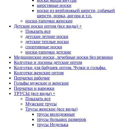
носки махра внутри
шерстяные носки
носки из верблюжьей шерсти, собачьей
шерсти, норка, ангора и т.п.
носки-тапочки женские
Детские носки оптом (все виды)
+
Показать все
детские летние носки
детские теплые носки
спортивные носки
носки-тапочки детские
Медицинские носки, лечебные носки без резинки
Колготки и лосины детские оптом
Колготки для бабушек оптом. Чулки и гольфы.
Колготки женские оптом
Перчатки рабочие
Гольфы мужские и женские
Перчатки и варежки
ТРУСЫ (все виды)
+
Показать все
Мужские трусы
Трусы женские (все виды)
трусы молодежные
трусы больших размеров
трусы Неделька