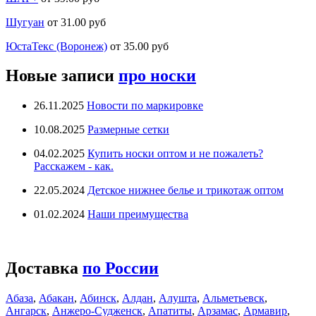
Шугуан
от 31.00 руб
ЮстаТекс (Воронеж)
от 35.00 руб
Новые записи
про носки
26.11.2025
Новости по маркировке
10.08.2025
Размерные сетки
04.02.2025
Купить носки оптом и не пожалеть?
Расскажем - как.
22.05.2024
Детское нижнее белье и трикотаж оптом
01.02.2024
Наши преимущества
Доставка
по России
Абаза
,
Абакан
,
Абинск
,
Алдан
,
Алушта
,
Альметьевск
,
Ангарск
,
Анжеро-Судженск
,
Апатиты
,
Арзамас
,
Армавир
,