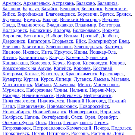
Армянск
,
Архангельск
,
Астрахань
,
Балаково
,
Балашиха
,
Балашов
,
Барнаул
,
Батайск
,
Белгород
,
Белогорск
,
Березники
,
Бийск
,
Биробиджан
,
Благовещенск
,
Боровичи
,
Братск
,
Брянск
,
Бугульма
,
Бузулук
,
Валдай
,
Великий Новгород
,
Верхняя
Салда
,
Владивосток
,
Владикавказ
,
Владимир
,
Волгоград
,
Волгодонск
,
Волжский
,
Вологда
,
Волоколамск
,
Воркута
,
Воронеж
,
Воткинск
,
Выборг
,
Вязьма
,
Грозный
,
Дербент
,
Дзержинск
,
Евпатория
,
Егорьевск
,
Ейск
,
Екатеринбург
,
Елец
,
Елизово
,
Завитинск
,
Зеленогорск
,
Зеленодольск
,
Златоуст
,
Иваново
,
Ижевск
,
Инта
,
Иркутск
,
Ишим
,
Йошкар-Ола
,
Казань
,
Калининград
,
Калуга
,
Каменск-Уральский
,
Кандалакша
,
Кемерово
,
Керчь
,
Киров
,
Кисловодск
,
Ковров
,
Комсомольск-на-Амуре
,
Копейск
,
Королёв
,
Костанай
,
Кострома
,
Котлас
,
Краснодар
,
Краснокаменск
,
Красноярск
,
Кумертау
,
Курган
,
Курск
,
Липецк
,
Луганск
,
Лысьва
,
Магадан
,
Магнитогорск
,
Майкоп
,
Махачкала
,
Миасс
,
Мончегорск
,
Мурманск
,
Набережные Челны
,
Нальчик
,
Нарьян-Мар
,
Находка
,
Невинномысск
,
Нефтекамск
,
Нефтеюганск
,
Нижневартовск
,
Нижнекамск
,
Нижний Новгород
,
Нижний
Тагил
,
Новокузнецк
,
Новомосковск
,
Новороссийск
,
Новосибирск
,
Новочебоксарск
,
Новочеркасск
,
Норильск
,
Ноябрьск
,
Нягань
,
Октябрьский
,
Омск
,
Орел
,
Оренбург
,
Орехово-Зуево
,
Орск
,
Пенза
,
Первоуральск
,
Пермь
,
Петрозаводск
,
Петропавловск-Камчатский
,
Печора
,
Подольск
,
Прокопьевск
,
Псков
,
Пятигорск
,
Россошь
,
Ростов-на-Дону
,