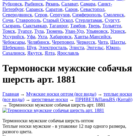
Рубцовск
,
Рыбинск
,
Рязань
,
Салават
,
Самара
,
Санкт-
Петербург
,
Саранск
,
Саратов
,
Саров
,
Севастопол
,
Северодвинск
,
Серов
,
Серпухов
,
Симферополь
,
Смоленск
,
Сочи
,
Ставрополь
,
Старый Оскол
,
Стерлитамак
,
Сургут
,
Сызрань
,
Сыктывкар
,
Таганрог
,
Тамбов
,
Тверь
,
Тольятти
,
Томск
,
Туапсе
,
Тула
,
Тюмень
,
Улан-Удэ
,
Ульяновск
,
Усинск
,
Уссурийск
,
Уфа
,
Ухта
,
Хабаровск
,
Ханты-Мансийск
,
Чебоксары
,
Челябинск
,
Череповец
,
Черкесск
,
Чита
,
Шахты
,
Шебекино
,
Шуя
,
Электросталь
,
Элиста
,
Энгельс
,
Южно-
Сахалинск
,
Якутск
,
Ялта
,
Ярославль
Термоноски мужские собачья
шерсть арт. 1881
Главная
→
Мужские носки оптом (все виды)
→
теплые носки
(все виды)
→
шерстяные носки
→
ПРИВЕТ&ПаньBS (Китай)
→ Термоноски мужские собачья шерсть арт. 1881
Термоноски мужские собачья шерсть оптом
Теплые носки мужские - в упаковке 12 пар одного размера,
разного цвета.