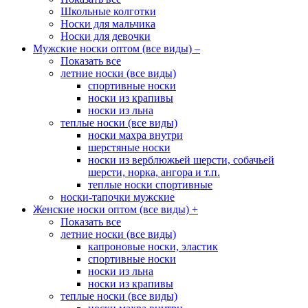
Школьные колготки
Носки для мальчика
Носки для девочки
Мужские носки оптом (все виды)
–
Показать все
летние носки (все виды)
спортивные носки
носки из крапивы
носки из льна
теплые носки (все виды)
носки махра внутри
шерстяные носки
носки из верблюжьей шерсти, собачьей
шерсти, норка, ангора и т.п.
теплые носки спортивные
носки-тапочки мужские
Женские носки оптом (все виды)
+
Показать все
летние носки (все виды)
капроновые носки, эластик
спортивные носки
носки из льна
носки из крапивы
теплые носки (все виды)