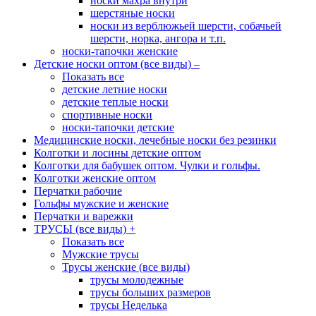
носки махра внутри
шерстяные носки
носки из верблюжьей шерсти, собачьей
шерсти, норка, ангора и т.п.
носки-тапочки женские
Детские носки оптом (все виды)
–
Показать все
детские летние носки
детские теплые носки
спортивные носки
носки-тапочки детские
Медицинские носки, лечебные носки без резинки
Колготки и лосины детские оптом
Колготки для бабушек оптом. Чулки и гольфы.
Колготки женские оптом
Перчатки рабочие
Гольфы мужские и женские
Перчатки и варежки
ТРУСЫ (все виды)
+
Показать все
Мужские трусы
Трусы женские (все виды)
трусы молодежные
трусы больших размеров
трусы Неделька