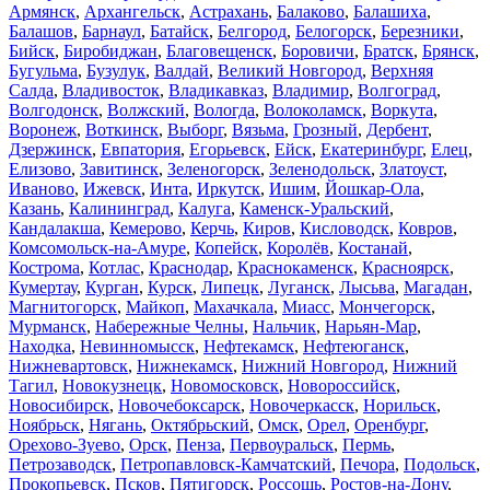
Армянск
,
Архангельск
,
Астрахань
,
Балаково
,
Балашиха
,
Балашов
,
Барнаул
,
Батайск
,
Белгород
,
Белогорск
,
Березники
,
Бийск
,
Биробиджан
,
Благовещенск
,
Боровичи
,
Братск
,
Брянск
,
Бугульма
,
Бузулук
,
Валдай
,
Великий Новгород
,
Верхняя
Салда
,
Владивосток
,
Владикавказ
,
Владимир
,
Волгоград
,
Волгодонск
,
Волжский
,
Вологда
,
Волоколамск
,
Воркута
,
Воронеж
,
Воткинск
,
Выборг
,
Вязьма
,
Грозный
,
Дербент
,
Дзержинск
,
Евпатория
,
Егорьевск
,
Ейск
,
Екатеринбург
,
Елец
,
Елизово
,
Завитинск
,
Зеленогорск
,
Зеленодольск
,
Златоуст
,
Иваново
,
Ижевск
,
Инта
,
Иркутск
,
Ишим
,
Йошкар-Ола
,
Казань
,
Калининград
,
Калуга
,
Каменск-Уральский
,
Кандалакша
,
Кемерово
,
Керчь
,
Киров
,
Кисловодск
,
Ковров
,
Комсомольск-на-Амуре
,
Копейск
,
Королёв
,
Костанай
,
Кострома
,
Котлас
,
Краснодар
,
Краснокаменск
,
Красноярск
,
Кумертау
,
Курган
,
Курск
,
Липецк
,
Луганск
,
Лысьва
,
Магадан
,
Магнитогорск
,
Майкоп
,
Махачкала
,
Миасс
,
Мончегорск
,
Мурманск
,
Набережные Челны
,
Нальчик
,
Нарьян-Мар
,
Находка
,
Невинномысск
,
Нефтекамск
,
Нефтеюганск
,
Нижневартовск
,
Нижнекамск
,
Нижний Новгород
,
Нижний
Тагил
,
Новокузнецк
,
Новомосковск
,
Новороссийск
,
Новосибирск
,
Новочебоксарск
,
Новочеркасск
,
Норильск
,
Ноябрьск
,
Нягань
,
Октябрьский
,
Омск
,
Орел
,
Оренбург
,
Орехово-Зуево
,
Орск
,
Пенза
,
Первоуральск
,
Пермь
,
Петрозаводск
,
Петропавловск-Камчатский
,
Печора
,
Подольск
,
Прокопьевск
,
Псков
,
Пятигорск
,
Россошь
,
Ростов-на-Дону
,