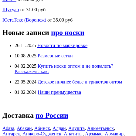
Шугуан
от 31.00 руб
ЮстаТекс (Воронеж)
от 35.00 руб
Новые записи
про носки
26.11.2025
Новости по маркировке
10.08.2025
Размерные сетки
04.02.2025
Купить носки оптом и не пожалеть?
Расскажем - как.
22.05.2024
Детское нижнее белье и трикотаж оптом
01.02.2024
Наши преимущества
Доставка
по России
Абаза
,
Абакан
,
Абинск
,
Алдан
,
Алушта
,
Альметьевск
,
Ангарск
,
Анжеро-Судженск
,
Апатиты
,
Арзамас
,
Армавир
,