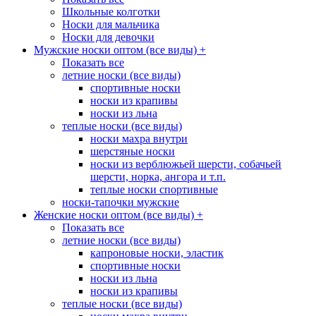
Школьные колготки
Носки для мальчика
Носки для девочки
Мужские носки оптом (все виды)
+
Показать все
летние носки (все виды)
спортивные носки
носки из крапивы
носки из льна
теплые носки (все виды)
носки махра внутри
шерстяные носки
носки из верблюжьей шерсти, собачьей
шерсти, норка, ангора и т.п.
теплые носки спортивные
носки-тапочки мужские
Женские носки оптом (все виды)
+
Показать все
летние носки (все виды)
капроновые носки, эластик
спортивные носки
носки из льна
носки из крапивы
теплые носки (все виды)