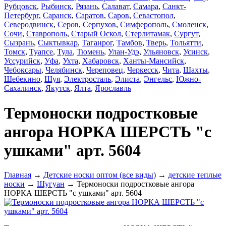
Рубцовск
,
Рыбинск
,
Рязань
,
Салават
,
Самара
,
Санкт-
Петербург
,
Саранск
,
Саратов
,
Саров
,
Севастопол
,
Северодвинск
,
Серов
,
Серпухов
,
Симферополь
,
Смоленск
,
Сочи
,
Ставрополь
,
Старый Оскол
,
Стерлитамак
,
Сургут
,
Сызрань
,
Сыктывкар
,
Таганрог
,
Тамбов
,
Тверь
,
Тольятти
,
Томск
,
Туапсе
,
Тула
,
Тюмень
,
Улан-Удэ
,
Ульяновск
,
Усинск
,
Уссурийск
,
Уфа
,
Ухта
,
Хабаровск
,
Ханты-Мансийск
,
Чебоксары
,
Челябинск
,
Череповец
,
Черкесск
,
Чита
,
Шахты
,
Шебекино
,
Шуя
,
Электросталь
,
Элиста
,
Энгельс
,
Южно-
Сахалинск
,
Якутск
,
Ялта
,
Ярославль
Термоноски подростковые
ангора НОРКА ШЕРСТЬ "с
ушками" арт. 5604
Главная
→
Детские носки оптом (все виды)
→
детские теплые
носки
→
Шугуан
→ Термоноски подростковые ангора
НОРКА ШЕРСТЬ "с ушками" арт. 5604