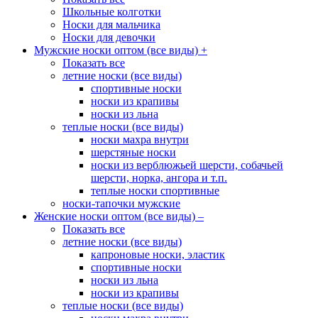
Школьные колготки
Носки для мальчика
Носки для девочки
Мужские носки оптом (все виды)
+
Показать все
летние носки (все виды)
спортивные носки
носки из крапивы
носки из льна
теплые носки (все виды)
носки махра внутри
шерстяные носки
носки из верблюжьей шерсти, собачьей
шерсти, норка, ангора и т.п.
теплые носки спортивные
носки-тапочки мужские
Женские носки оптом (все виды)
–
Показать все
летние носки (все виды)
капроновые носки, эластик
спортивные носки
носки из льна
носки из крапивы
теплые носки (все виды)