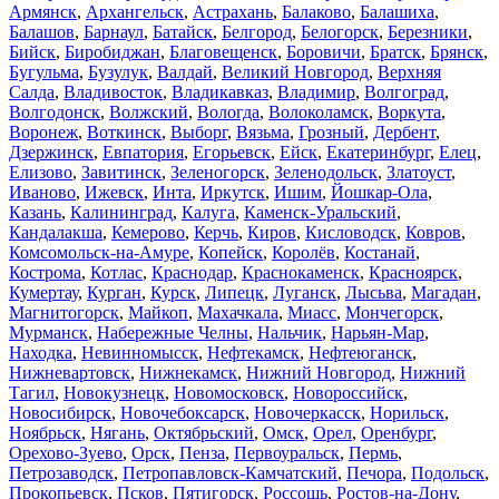
Армянск
,
Архангельск
,
Астрахань
,
Балаково
,
Балашиха
,
Балашов
,
Барнаул
,
Батайск
,
Белгород
,
Белогорск
,
Березники
,
Бийск
,
Биробиджан
,
Благовещенск
,
Боровичи
,
Братск
,
Брянск
,
Бугульма
,
Бузулук
,
Валдай
,
Великий Новгород
,
Верхняя
Салда
,
Владивосток
,
Владикавказ
,
Владимир
,
Волгоград
,
Волгодонск
,
Волжский
,
Вологда
,
Волоколамск
,
Воркута
,
Воронеж
,
Воткинск
,
Выборг
,
Вязьма
,
Грозный
,
Дербент
,
Дзержинск
,
Евпатория
,
Егорьевск
,
Ейск
,
Екатеринбург
,
Елец
,
Елизово
,
Завитинск
,
Зеленогорск
,
Зеленодольск
,
Златоуст
,
Иваново
,
Ижевск
,
Инта
,
Иркутск
,
Ишим
,
Йошкар-Ола
,
Казань
,
Калининград
,
Калуга
,
Каменск-Уральский
,
Кандалакша
,
Кемерово
,
Керчь
,
Киров
,
Кисловодск
,
Ковров
,
Комсомольск-на-Амуре
,
Копейск
,
Королёв
,
Костанай
,
Кострома
,
Котлас
,
Краснодар
,
Краснокаменск
,
Красноярск
,
Кумертау
,
Курган
,
Курск
,
Липецк
,
Луганск
,
Лысьва
,
Магадан
,
Магнитогорск
,
Майкоп
,
Махачкала
,
Миасс
,
Мончегорск
,
Мурманск
,
Набережные Челны
,
Нальчик
,
Нарьян-Мар
,
Находка
,
Невинномысск
,
Нефтекамск
,
Нефтеюганск
,
Нижневартовск
,
Нижнекамск
,
Нижний Новгород
,
Нижний
Тагил
,
Новокузнецк
,
Новомосковск
,
Новороссийск
,
Новосибирск
,
Новочебоксарск
,
Новочеркасск
,
Норильск
,
Ноябрьск
,
Нягань
,
Октябрьский
,
Омск
,
Орел
,
Оренбург
,
Орехово-Зуево
,
Орск
,
Пенза
,
Первоуральск
,
Пермь
,
Петрозаводск
,
Петропавловск-Камчатский
,
Печора
,
Подольск
,
Прокопьевск
,
Псков
,
Пятигорск
,
Россошь
,
Ростов-на-Дону
,