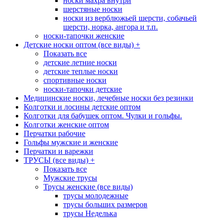
носки махра внутри
шерстяные носки
носки из верблюжьей шерсти, собачьей
шерсти, норка, ангора и т.п.
носки-тапочки женские
Детские носки оптом (все виды)
+
Показать все
детские летние носки
детские теплые носки
спортивные носки
носки-тапочки детские
Медицинские носки, лечебные носки без резинки
Колготки и лосины детские оптом
Колготки для бабушек оптом. Чулки и гольфы.
Колготки женские оптом
Перчатки рабочие
Гольфы мужские и женские
Перчатки и варежки
ТРУСЫ (все виды)
+
Показать все
Мужские трусы
Трусы женские (все виды)
трусы молодежные
трусы больших размеров
трусы Неделька