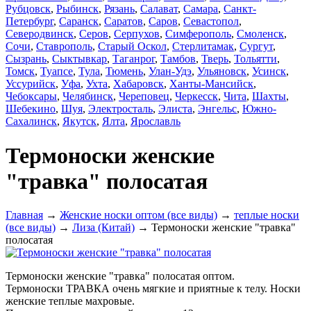
Рубцовск
,
Рыбинск
,
Рязань
,
Салават
,
Самара
,
Санкт-
Петербург
,
Саранск
,
Саратов
,
Саров
,
Севастопол
,
Северодвинск
,
Серов
,
Серпухов
,
Симферополь
,
Смоленск
,
Сочи
,
Ставрополь
,
Старый Оскол
,
Стерлитамак
,
Сургут
,
Сызрань
,
Сыктывкар
,
Таганрог
,
Тамбов
,
Тверь
,
Тольятти
,
Томск
,
Туапсе
,
Тула
,
Тюмень
,
Улан-Удэ
,
Ульяновск
,
Усинск
,
Уссурийск
,
Уфа
,
Ухта
,
Хабаровск
,
Ханты-Мансийск
,
Чебоксары
,
Челябинск
,
Череповец
,
Черкесск
,
Чита
,
Шахты
,
Шебекино
,
Шуя
,
Электросталь
,
Элиста
,
Энгельс
,
Южно-
Сахалинск
,
Якутск
,
Ялта
,
Ярославль
Термоноски женские
"травка" полосатая
Главная
→
Женские носки оптом (все виды)
→
теплые носки
(все виды)
→
Лиза (Китай)
→ Термоноски женские "травка"
полосатая
Термоноски женские "травка" полосатая оптом.
Термоноски ТРАВКА очень мягкие и приятные к телу. Носки
женские теплые махровые.