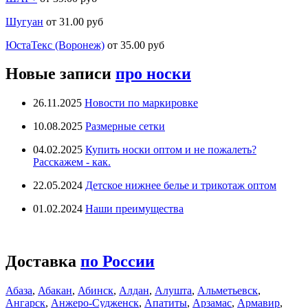
Шугуан
от 31.00 руб
ЮстаТекс (Воронеж)
от 35.00 руб
Новые записи
про носки
26.11.2025
Новости по маркировке
10.08.2025
Размерные сетки
04.02.2025
Купить носки оптом и не пожалеть?
Расскажем - как.
22.05.2024
Детское нижнее белье и трикотаж оптом
01.02.2024
Наши преимущества
Доставка
по России
Абаза
,
Абакан
,
Абинск
,
Алдан
,
Алушта
,
Альметьевск
,
Ангарск
,
Анжеро-Судженск
,
Апатиты
,
Арзамас
,
Армавир
,