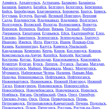
Армянск
,
Архангельск
,
Астрахань
,
Балаково
,
Балашиха
,
Балашов
,
Барнаул
,
Батайск
,
Белгород
,
Белогорск
,
Березники
,
Бийск
,
Биробиджан
,
Благовещенск
,
Боровичи
,
Братск
,
Брянск
,
Бугульма
,
Бузулук
,
Валдай
,
Великий Новгород
,
Верхняя
Салда
,
Владивосток
,
Владикавказ
,
Владимир
,
Волгоград
,
Волгодонск
,
Волжский
,
Вологда
,
Волоколамск
,
Воркута
,
Воронеж
,
Воткинск
,
Выборг
,
Вязьма
,
Грозный
,
Дербент
,
Дзержинск
,
Евпатория
,
Егорьевск
,
Ейск
,
Екатеринбург
,
Елец
,
Елизово
,
Завитинск
,
Зеленогорск
,
Зеленодольск
,
Златоуст
,
Иваново
,
Ижевск
,
Инта
,
Иркутск
,
Ишим
,
Йошкар-Ола
,
Казань
,
Калининград
,
Калуга
,
Каменск-Уральский
,
Кандалакша
,
Кемерово
,
Керчь
,
Киров
,
Кисловодск
,
Ковров
,
Комсомольск-на-Амуре
,
Копейск
,
Королёв
,
Костанай
,
Кострома
,
Котлас
,
Краснодар
,
Краснокаменск
,
Красноярск
,
Кумертау
,
Курган
,
Курск
,
Липецк
,
Луганск
,
Лысьва
,
Магадан
,
Магнитогорск
,
Майкоп
,
Махачкала
,
Миасс
,
Мончегорск
,
Мурманск
,
Набережные Челны
,
Нальчик
,
Нарьян-Мар
,
Находка
,
Невинномысск
,
Нефтекамск
,
Нефтеюганск
,
Нижневартовск
,
Нижнекамск
,
Нижний Новгород
,
Нижний
Тагил
,
Новокузнецк
,
Новомосковск
,
Новороссийск
,
Новосибирск
,
Новочебоксарск
,
Новочеркасск
,
Норильск
,
Ноябрьск
,
Нягань
,
Октябрьский
,
Омск
,
Орел
,
Оренбург
,
Орехово-Зуево
,
Орск
,
Пенза
,
Первоуральск
,
Пермь
,
Петрозаводск
,
Петропавловск-Камчатский
,
Печора
,
Подольск
,
Прокопьевск
,
Псков
,
Пятигорск
,
Россошь
,
Ростов-на-Дону
,