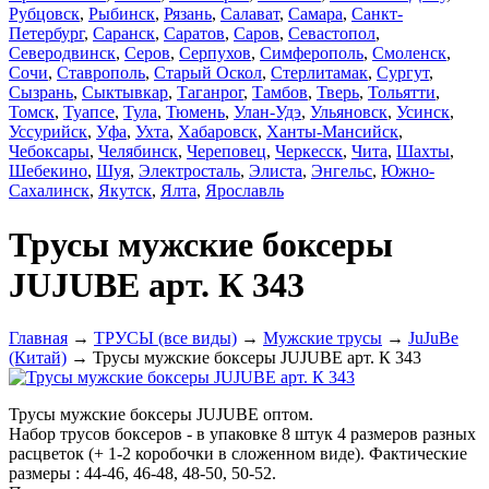
Рубцовск
,
Рыбинск
,
Рязань
,
Салават
,
Самара
,
Санкт-
Петербург
,
Саранск
,
Саратов
,
Саров
,
Севастопол
,
Северодвинск
,
Серов
,
Серпухов
,
Симферополь
,
Смоленск
,
Сочи
,
Ставрополь
,
Старый Оскол
,
Стерлитамак
,
Сургут
,
Сызрань
,
Сыктывкар
,
Таганрог
,
Тамбов
,
Тверь
,
Тольятти
,
Томск
,
Туапсе
,
Тула
,
Тюмень
,
Улан-Удэ
,
Ульяновск
,
Усинск
,
Уссурийск
,
Уфа
,
Ухта
,
Хабаровск
,
Ханты-Мансийск
,
Чебоксары
,
Челябинск
,
Череповец
,
Черкесск
,
Чита
,
Шахты
,
Шебекино
,
Шуя
,
Электросталь
,
Элиста
,
Энгельс
,
Южно-
Сахалинск
,
Якутск
,
Ялта
,
Ярославль
Трусы мужские боксеры
JUJUBE арт. К 343
Главная
→
ТРУСЫ (все виды)
→
Мужские трусы
→
JuJuBe
(Китай)
→ Трусы мужские боксеры JUJUBE арт. К 343
Трусы мужские боксеры JUJUBE оптом.
Набор трусов боксеров
- в упаковке 8 штук 4 размеров разных
расцветок (+ 1-2 коробочки в сложенном виде). Фактические
размеры : 44-46, 46-48, 48-50, 50-52.