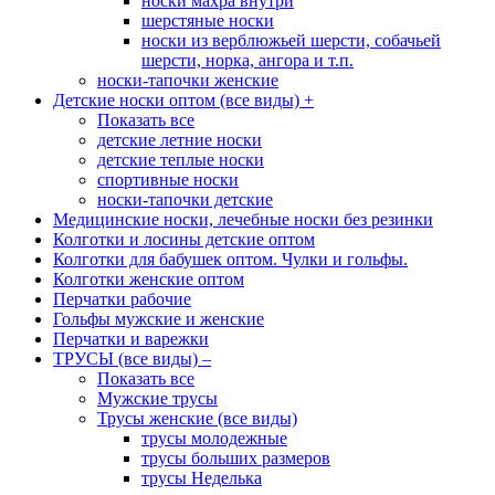
носки махра внутри
шерстяные носки
носки из верблюжьей шерсти, собачьей
шерсти, норка, ангора и т.п.
носки-тапочки женские
Детские носки оптом (все виды)
+
Показать все
детские летние носки
детские теплые носки
спортивные носки
носки-тапочки детские
Медицинские носки, лечебные носки без резинки
Колготки и лосины детские оптом
Колготки для бабушек оптом. Чулки и гольфы.
Колготки женские оптом
Перчатки рабочие
Гольфы мужские и женские
Перчатки и варежки
ТРУСЫ (все виды)
–
Показать все
Мужские трусы
Трусы женские (все виды)
трусы молодежные
трусы больших размеров
трусы Неделька