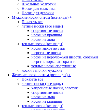
Школьные колготки
Носки для мальчика
Носки для девочки
Мужские носки оптом (все виды)
+
Показать все
летние носки (все виды)
спортивные носки
носки из крапивы
носки из льна
теплые носки (все виды)
носки махра внутри
шерстяные носки
носки из верблюжьей шерсти, собачьей
шерсти, норка, ангора и т.п.
теплые носки спортивные
носки-тапочки мужские
Женские носки оптом (все виды)
+
Показать все
летние носки (все виды)
капроновые носки, эластик
спортивные носки
носки из льна
носки из крапивы
теплые носки (все виды)