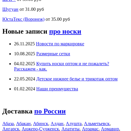
Шугуан
от 31.00 руб
ЮстаТекс (Воронеж)
от 35.00 руб
Новые записи
про носки
26.11.2025
Новости по маркировке
10.08.2025
Размерные сетки
04.02.2025
Купить носки оптом и не пожалеть?
Расскажем - как.
22.05.2024
Детское нижнее белье и трикотаж оптом
01.02.2024
Наши преимущества
Доставка
по России
Абаза
,
Абакан
,
Абинск
,
Алдан
,
Алушта
,
Альметьевск
,
Ангарск
,
Анжеро-Судженск
,
Апатиты
,
Арзамас
,
Армавир
,