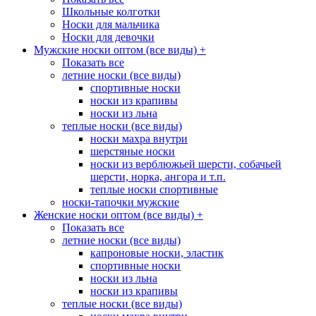
Школьные колготки
Носки для мальчика
Носки для девочки
Мужские носки оптом (все виды)
+
Показать все
летние носки (все виды)
спортивные носки
носки из крапивы
носки из льна
теплые носки (все виды)
носки махра внутри
шерстяные носки
носки из верблюжьей шерсти, собачьей
шерсти, норка, ангора и т.п.
теплые носки спортивные
носки-тапочки мужские
Женские носки оптом (все виды)
+
Показать все
летние носки (все виды)
капроновые носки, эластик
спортивные носки
носки из льна
носки из крапивы
теплые носки (все виды)