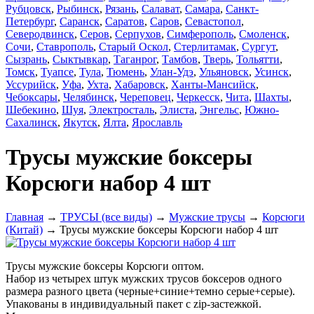
Рубцовск
,
Рыбинск
,
Рязань
,
Салават
,
Самара
,
Санкт-
Петербург
,
Саранск
,
Саратов
,
Саров
,
Севастопол
,
Северодвинск
,
Серов
,
Серпухов
,
Симферополь
,
Смоленск
,
Сочи
,
Ставрополь
,
Старый Оскол
,
Стерлитамак
,
Сургут
,
Сызрань
,
Сыктывкар
,
Таганрог
,
Тамбов
,
Тверь
,
Тольятти
,
Томск
,
Туапсе
,
Тула
,
Тюмень
,
Улан-Удэ
,
Ульяновск
,
Усинск
,
Уссурийск
,
Уфа
,
Ухта
,
Хабаровск
,
Ханты-Мансийск
,
Чебоксары
,
Челябинск
,
Череповец
,
Черкесск
,
Чита
,
Шахты
,
Шебекино
,
Шуя
,
Электросталь
,
Элиста
,
Энгельс
,
Южно-
Сахалинск
,
Якутск
,
Ялта
,
Ярославль
Трусы мужские боксеры
Корсюги набор 4 шт
Главная
→
ТРУСЫ (все виды)
→
Мужские трусы
→
Корсюги
(Китай)
→ Трусы мужские боксеры Корсюги набор 4 шт
Трусы мужские боксеры Корсюги оптом.
Набор из четырех штук мужских трусов боксеров одного
размера разного цвета (черные+синие+темно серые+серые).
Упакованы в индивидуальный пакет с zip-застежкой.