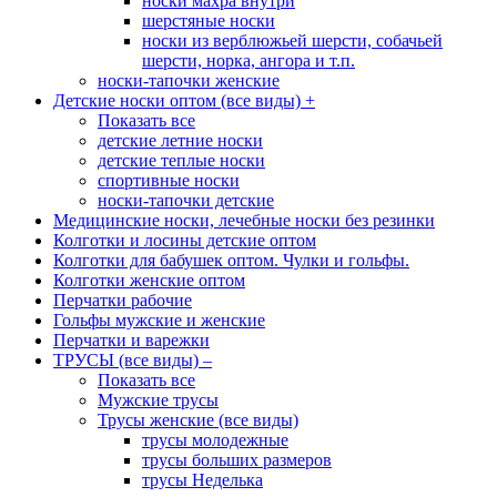
носки махра внутри
шерстяные носки
носки из верблюжьей шерсти, собачьей
шерсти, норка, ангора и т.п.
носки-тапочки женские
Детские носки оптом (все виды)
+
Показать все
детские летние носки
детские теплые носки
спортивные носки
носки-тапочки детские
Медицинские носки, лечебные носки без резинки
Колготки и лосины детские оптом
Колготки для бабушек оптом. Чулки и гольфы.
Колготки женские оптом
Перчатки рабочие
Гольфы мужские и женские
Перчатки и варежки
ТРУСЫ (все виды)
–
Показать все
Мужские трусы
Трусы женские (все виды)
трусы молодежные
трусы больших размеров
трусы Неделька