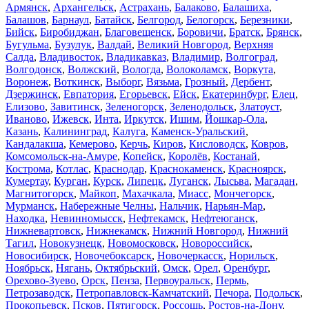
Армянск
,
Архангельск
,
Астрахань
,
Балаково
,
Балашиха
,
Балашов
,
Барнаул
,
Батайск
,
Белгород
,
Белогорск
,
Березники
,
Бийск
,
Биробиджан
,
Благовещенск
,
Боровичи
,
Братск
,
Брянск
,
Бугульма
,
Бузулук
,
Валдай
,
Великий Новгород
,
Верхняя
Салда
,
Владивосток
,
Владикавказ
,
Владимир
,
Волгоград
,
Волгодонск
,
Волжский
,
Вологда
,
Волоколамск
,
Воркута
,
Воронеж
,
Воткинск
,
Выборг
,
Вязьма
,
Грозный
,
Дербент
,
Дзержинск
,
Евпатория
,
Егорьевск
,
Ейск
,
Екатеринбург
,
Елец
,
Елизово
,
Завитинск
,
Зеленогорск
,
Зеленодольск
,
Златоуст
,
Иваново
,
Ижевск
,
Инта
,
Иркутск
,
Ишим
,
Йошкар-Ола
,
Казань
,
Калининград
,
Калуга
,
Каменск-Уральский
,
Кандалакша
,
Кемерово
,
Керчь
,
Киров
,
Кисловодск
,
Ковров
,
Комсомольск-на-Амуре
,
Копейск
,
Королёв
,
Костанай
,
Кострома
,
Котлас
,
Краснодар
,
Краснокаменск
,
Красноярск
,
Кумертау
,
Курган
,
Курск
,
Липецк
,
Луганск
,
Лысьва
,
Магадан
,
Магнитогорск
,
Майкоп
,
Махачкала
,
Миасс
,
Мончегорск
,
Мурманск
,
Набережные Челны
,
Нальчик
,
Нарьян-Мар
,
Находка
,
Невинномысск
,
Нефтекамск
,
Нефтеюганск
,
Нижневартовск
,
Нижнекамск
,
Нижний Новгород
,
Нижний
Тагил
,
Новокузнецк
,
Новомосковск
,
Новороссийск
,
Новосибирск
,
Новочебоксарск
,
Новочеркасск
,
Норильск
,
Ноябрьск
,
Нягань
,
Октябрьский
,
Омск
,
Орел
,
Оренбург
,
Орехово-Зуево
,
Орск
,
Пенза
,
Первоуральск
,
Пермь
,
Петрозаводск
,
Петропавловск-Камчатский
,
Печора
,
Подольск
,
Прокопьевск
,
Псков
,
Пятигорск
,
Россошь
,
Ростов-на-Дону
,