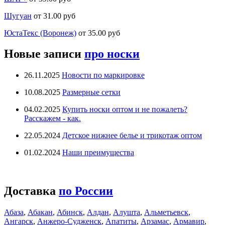
Шугуан
от 31.00 руб
ЮстаТекс (Воронеж)
от 35.00 руб
Новые записи
про носки
26.11.2025
Новости по маркировке
10.08.2025
Размерные сетки
04.02.2025
Купить носки оптом и не пожалеть?
Расскажем - как.
22.05.2024
Детское нижнее белье и трикотаж оптом
01.02.2024
Наши преимущества
Доставка
по России
Абаза
,
Абакан
,
Абинск
,
Алдан
,
Алушта
,
Альметьевск
,
Ангарск
,
Анжеро-Судженск
,
Апатиты
,
Арзамас
,
Армавир
,