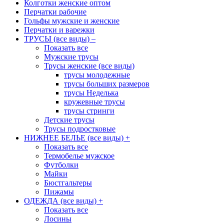
Колготки женские оптом
Перчатки рабочие
Гольфы мужские и женские
Перчатки и варежки
ТРУСЫ (все виды)
–
Показать все
Мужские трусы
Трусы женские (все виды)
трусы молодежные
трусы больших размеров
трусы Неделька
кружевные трусы
трусы стринги
Детские трусы
Трусы подростковые
НИЖНЕЕ БЕЛЬЕ (все виды)
+
Показать все
Термобелье мужское
Футболки
Майки
Бюстгальтеры
Пижамы
ОДЕЖДА (все виды)
+
Показать все
Лосины