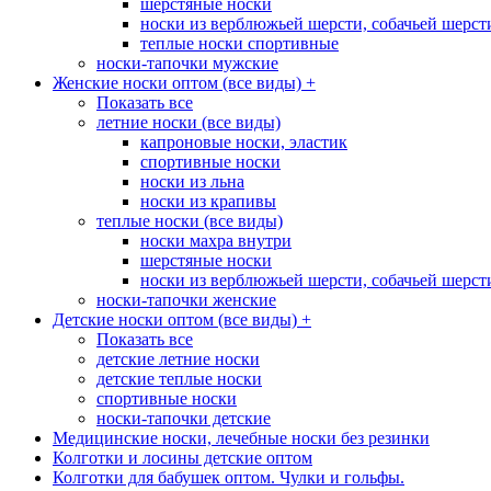
шерстяные носки
носки из верблюжьей шерсти, собачьей шерсти,
теплые носки спортивные
носки-тапочки мужские
Женские носки оптом (все виды)
+
Показать все
летние носки (все виды)
капроновые носки, эластик
спортивные носки
носки из льна
носки из крапивы
теплые носки (все виды)
носки махра внутри
шерстяные носки
носки из верблюжьей шерсти, собачьей шерсти,
носки-тапочки женские
Детские носки оптом (все виды)
+
Показать все
детские летние носки
детские теплые носки
спортивные носки
носки-тапочки детские
Медицинские носки, лечебные носки без резинки
Колготки и лосины детские оптом
Колготки для бабушек оптом. Чулки и гольфы.