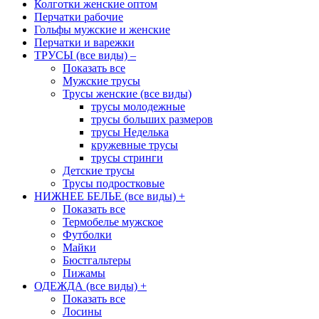
Колготки женские оптом
Перчатки рабочие
Гольфы мужские и женские
Перчатки и варежки
ТРУСЫ (все виды)
–
Показать все
Мужские трусы
Трусы женские (все виды)
трусы молодежные
трусы больших размеров
трусы Неделька
кружевные трусы
трусы стринги
Детские трусы
Трусы подростковые
НИЖНЕЕ БЕЛЬЕ (все виды)
+
Показать все
Термобелье мужское
Футболки
Майки
Бюстгальтеры
Пижамы
ОДЕЖДА (все виды)
+
Показать все
Лосины