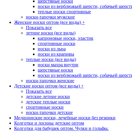
шерстяные носки
носки из верблюжьей шерсти, собачьей шерсти,
теплые носки спортивные
носки-тапочки мужские
Женские носки оптом (все виды)
+
Показать все
летние носки (все виды)
капроновые носки, эластик
спортивные носки
носки из льна
носки из крапивы
теплые носки (все виды)
носки махра внутри
шерстяные носки
носки из верблюжьей шерсти, собачьей шерсти,
носки-тапочки женские
Детские носки оптом (все виды)
+
Показать все
детские летние носки
детские теплые носки
спортивные носки
носки-тапочки детские
Медицинские носки, лечебные носки без резинки
Колготки и лосины детские оптом
Колготки для бабушек оптом. Чулки и гольфы.