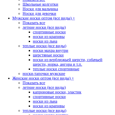
Школьные колготки
Носки для мальчика
Носки для девочки
Мужские носки оптом (все виды)
+
Показать все
летние носки (все виды)
спортивные носки
носки из крапивы
носки из льна
теплые носки (все виды)
носки махра внутри
шерстяные носки
носки из верблюжьей шерсти, собачьей
шерсти, норка, ангора и т.п.
теплые носки спортивные
носки-тапочки мужские
Женские носки оптом (все виды)
+
Показать все
летние носки (все виды)
капроновые носки, эластик
спортивные носки
носки из льна
носки из крапивы
теплые носки (все виды)