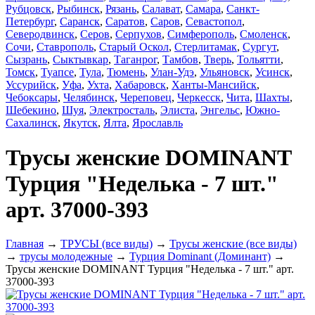
Рубцовск
,
Рыбинск
,
Рязань
,
Салават
,
Самара
,
Санкт-
Петербург
,
Саранск
,
Саратов
,
Саров
,
Севастопол
,
Северодвинск
,
Серов
,
Серпухов
,
Симферополь
,
Смоленск
,
Сочи
,
Ставрополь
,
Старый Оскол
,
Стерлитамак
,
Сургут
,
Сызрань
,
Сыктывкар
,
Таганрог
,
Тамбов
,
Тверь
,
Тольятти
,
Томск
,
Туапсе
,
Тула
,
Тюмень
,
Улан-Удэ
,
Ульяновск
,
Усинск
,
Уссурийск
,
Уфа
,
Ухта
,
Хабаровск
,
Ханты-Мансийск
,
Чебоксары
,
Челябинск
,
Череповец
,
Черкесск
,
Чита
,
Шахты
,
Шебекино
,
Шуя
,
Электросталь
,
Элиста
,
Энгельс
,
Южно-
Сахалинск
,
Якутск
,
Ялта
,
Ярославль
Трусы женские DOMINANT
Турция "Неделька - 7 шт."
арт. 37000-393
Главная
→
ТРУСЫ (все виды)
→
Трусы женские (все виды)
→
трусы молодежные
→
Турция Dominant (Доминант)
→
Трусы женские DOMINANT Турция "Неделька - 7 шт." арт.
37000-393