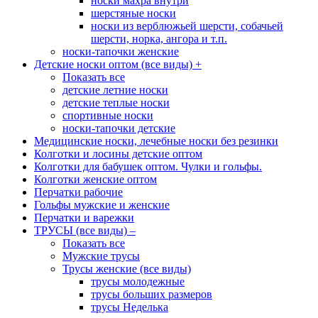
носки махра внутри
шерстяные носки
носки из верблюжьей шерсти, собачьей
шерсти, норка, ангора и т.п.
носки-тапочки женские
Детские носки оптом (все виды)
+
Показать все
детские летние носки
детские теплые носки
спортивные носки
носки-тапочки детские
Медицинские носки, лечебные носки без резинки
Колготки и лосины детские оптом
Колготки для бабушек оптом. Чулки и гольфы.
Колготки женские оптом
Перчатки рабочие
Гольфы мужские и женские
Перчатки и варежки
ТРУСЫ (все виды)
–
Показать все
Мужские трусы
Трусы женские (все виды)
трусы молодежные
трусы больших размеров
трусы Неделька