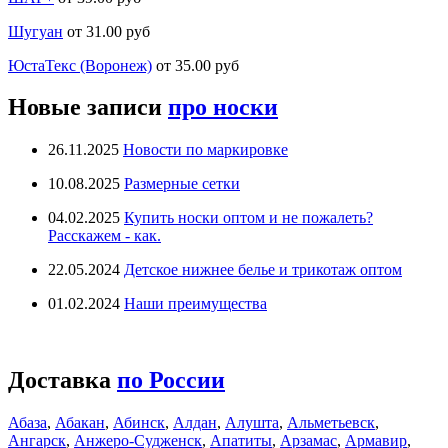
Шугуан
от 31.00 руб
ЮстаТекс (Воронеж)
от 35.00 руб
Новые записи
про носки
26.11.2025
Новости по маркировке
10.08.2025
Размерные сетки
04.02.2025
Купить носки оптом и не пожалеть?
Расскажем - как.
22.05.2024
Детское нижнее белье и трикотаж оптом
01.02.2024
Наши преимущества
Доставка
по России
Абаза
,
Абакан
,
Абинск
,
Алдан
,
Алушта
,
Альметьевск
,
Ангарск
,
Анжеро-Судженск
,
Апатиты
,
Арзамас
,
Армавир
,