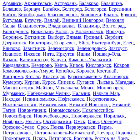
Армянск
,
Архангельск
,
Астрахань
,
Балаково
,
Балашиха
,
Балашов
,
Барнаул
,
Батайск
,
Белгород
,
Белогорск
,
Березники
,
Бийск
,
Биробиджан
,
Благовещенск
,
Боровичи
,
Братск
,
Брянск
,
Бугульма
,
Бузулук
,
Валдай
,
Великий Новгород
,
Верхняя
Салда
,
Владивосток
,
Владикавказ
,
Владимир
,
Волгоград
,
Волгодонск
,
Волжский
,
Вологда
,
Волоколамск
,
Воркута
,
Воронеж
,
Воткинск
,
Выборг
,
Вязьма
,
Грозный
,
Дербент
,
Дзержинск
,
Евпатория
,
Егорьевск
,
Ейск
,
Екатеринбург
,
Елец
,
Елизово
,
Завитинск
,
Зеленогорск
,
Зеленодольск
,
Златоуст
,
Иваново
,
Ижевск
,
Инта
,
Иркутск
,
Ишим
,
Йошкар-Ола
,
Казань
,
Калининград
,
Калуга
,
Каменск-Уральский
,
Кандалакша
,
Кемерово
,
Керчь
,
Киров
,
Кисловодск
,
Ковров
,
Комсомольск-на-Амуре
,
Копейск
,
Королёв
,
Костанай
,
Кострома
,
Котлас
,
Краснодар
,
Краснокаменск
,
Красноярск
,
Кумертау
,
Курган
,
Курск
,
Липецк
,
Луганск
,
Лысьва
,
Магадан
,
Магнитогорск
,
Майкоп
,
Махачкала
,
Миасс
,
Мончегорск
,
Мурманск
,
Набережные Челны
,
Нальчик
,
Нарьян-Мар
,
Находка
,
Невинномысск
,
Нефтекамск
,
Нефтеюганск
,
Нижневартовск
,
Нижнекамск
,
Нижний Новгород
,
Нижний
Тагил
,
Новокузнецк
,
Новомосковск
,
Новороссийск
,
Новосибирск
,
Новочебоксарск
,
Новочеркасск
,
Норильск
,
Ноябрьск
,
Нягань
,
Октябрьский
,
Омск
,
Орел
,
Оренбург
,
Орехово-Зуево
,
Орск
,
Пенза
,
Первоуральск
,
Пермь
,
Петрозаводск
,
Петропавловск-Камчатский
,
Печора
,
Подольск
,
Прокопьевск
,
Псков
,
Пятигорск
,
Россошь
,
Ростов-на-Дону
,