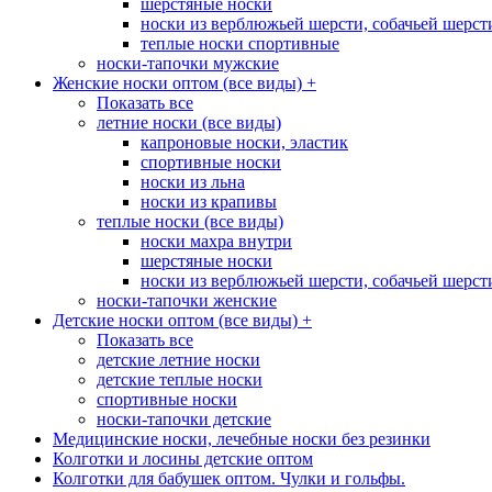
шерстяные носки
носки из верблюжьей шерсти, собачьей шерсти,
теплые носки спортивные
носки-тапочки мужские
Женские носки оптом (все виды)
+
Показать все
летние носки (все виды)
капроновые носки, эластик
спортивные носки
носки из льна
носки из крапивы
теплые носки (все виды)
носки махра внутри
шерстяные носки
носки из верблюжьей шерсти, собачьей шерсти,
носки-тапочки женские
Детские носки оптом (все виды)
+
Показать все
детские летние носки
детские теплые носки
спортивные носки
носки-тапочки детские
Медицинские носки, лечебные носки без резинки
Колготки и лосины детские оптом
Колготки для бабушек оптом. Чулки и гольфы.