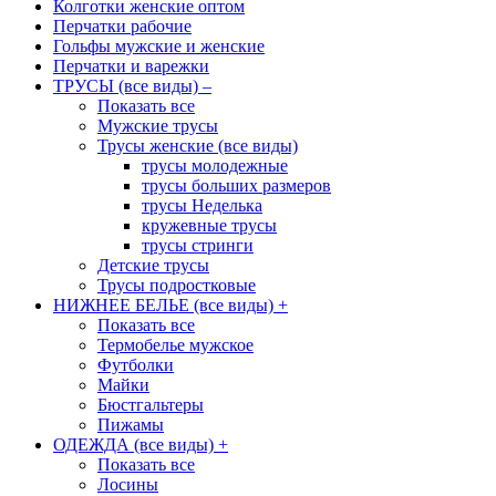
Колготки женские оптом
Перчатки рабочие
Гольфы мужские и женские
Перчатки и варежки
ТРУСЫ (все виды)
–
Показать все
Мужские трусы
Трусы женские (все виды)
трусы молодежные
трусы больших размеров
трусы Неделька
кружевные трусы
трусы стринги
Детские трусы
Трусы подростковые
НИЖНЕЕ БЕЛЬЕ (все виды)
+
Показать все
Термобелье мужское
Футболки
Майки
Бюстгальтеры
Пижамы
ОДЕЖДА (все виды)
+
Показать все
Лосины