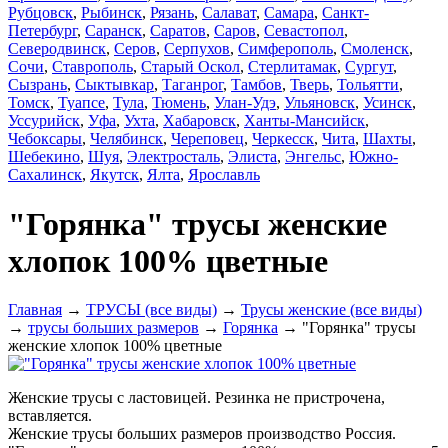
Рубцовск
,
Рыбинск
,
Рязань
,
Салават
,
Самара
,
Санкт-
Петербург
,
Саранск
,
Саратов
,
Саров
,
Севастопол
,
Северодвинск
,
Серов
,
Серпухов
,
Симферополь
,
Смоленск
,
Сочи
,
Ставрополь
,
Старый Оскол
,
Стерлитамак
,
Сургут
,
Сызрань
,
Сыктывкар
,
Таганрог
,
Тамбов
,
Тверь
,
Тольятти
,
Томск
,
Туапсе
,
Тула
,
Тюмень
,
Улан-Удэ
,
Ульяновск
,
Усинск
,
Уссурийск
,
Уфа
,
Ухта
,
Хабаровск
,
Ханты-Мансийск
,
Чебоксары
,
Челябинск
,
Череповец
,
Черкесск
,
Чита
,
Шахты
,
Шебекино
,
Шуя
,
Электросталь
,
Элиста
,
Энгельс
,
Южно-
Сахалинск
,
Якутск
,
Ялта
,
Ярославль
"Горянка" трусы женские
хлопок 100% цветные
Главная
→
ТРУСЫ (все виды)
→
Трусы женские (все виды)
→
трусы больших размеров
→
Горянка
→ "Горянка" трусы
женские хлопок 100% цветные
Женские трусы с ластовицей. Резинка не пристрочена,
вставляется.
Женские трусы больших размеров производство Россия.