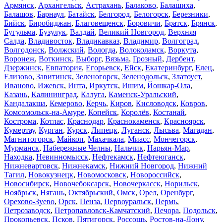
Армянск
,
Архангельск
,
Астрахань
,
Балаково
,
Балашиха
,
Балашов
,
Барнаул
,
Батайск
,
Белгород
,
Белогорск
,
Березники
,
Бийск
,
Биробиджан
,
Благовещенск
,
Боровичи
,
Братск
,
Брянск
,
Бугульма
,
Бузулук
,
Валдай
,
Великий Новгород
,
Верхняя
Салда
,
Владивосток
,
Владикавказ
,
Владимир
,
Волгоград
,
Волгодонск
,
Волжский
,
Вологда
,
Волоколамск
,
Воркута
,
Воронеж
,
Воткинск
,
Выборг
,
Вязьма
,
Грозный
,
Дербент
,
Дзержинск
,
Евпатория
,
Егорьевск
,
Ейск
,
Екатеринбург
,
Елец
,
Елизово
,
Завитинск
,
Зеленогорск
,
Зеленодольск
,
Златоуст
,
Иваново
,
Ижевск
,
Инта
,
Иркутск
,
Ишим
,
Йошкар-Ола
,
Казань
,
Калининград
,
Калуга
,
Каменск-Уральский
,
Кандалакша
,
Кемерово
,
Керчь
,
Киров
,
Кисловодск
,
Ковров
,
Комсомольск-на-Амуре
,
Копейск
,
Королёв
,
Костанай
,
Кострома
,
Котлас
,
Краснодар
,
Краснокаменск
,
Красноярск
,
Кумертау
,
Курган
,
Курск
,
Липецк
,
Луганск
,
Лысьва
,
Магадан
,
Магнитогорск
,
Майкоп
,
Махачкала
,
Миасс
,
Мончегорск
,
Мурманск
,
Набережные Челны
,
Нальчик
,
Нарьян-Мар
,
Находка
,
Невинномысск
,
Нефтекамск
,
Нефтеюганск
,
Нижневартовск
,
Нижнекамск
,
Нижний Новгород
,
Нижний
Тагил
,
Новокузнецк
,
Новомосковск
,
Новороссийск
,
Новосибирск
,
Новочебоксарск
,
Новочеркасск
,
Норильск
,
Ноябрьск
,
Нягань
,
Октябрьский
,
Омск
,
Орел
,
Оренбург
,
Орехово-Зуево
,
Орск
,
Пенза
,
Первоуральск
,
Пермь
,
Петрозаводск
,
Петропавловск-Камчатский
,
Печора
,
Подольск
,
Прокопьевск
,
Псков
,
Пятигорск
,
Россошь
,
Ростов-на-Дону
,