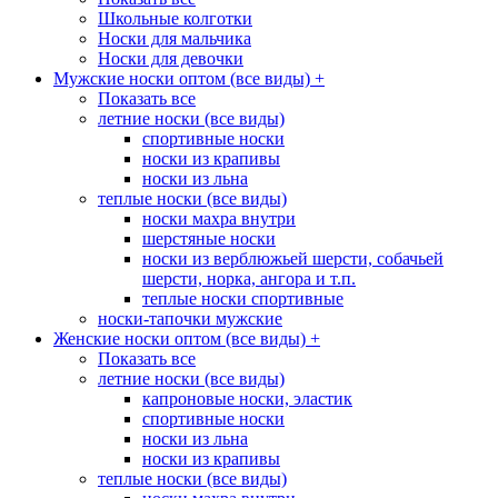
Школьные колготки
Носки для мальчика
Носки для девочки
Мужские носки оптом (все виды)
+
Показать все
летние носки (все виды)
спортивные носки
носки из крапивы
носки из льна
теплые носки (все виды)
носки махра внутри
шерстяные носки
носки из верблюжьей шерсти, собачьей
шерсти, норка, ангора и т.п.
теплые носки спортивные
носки-тапочки мужские
Женские носки оптом (все виды)
+
Показать все
летние носки (все виды)
капроновые носки, эластик
спортивные носки
носки из льна
носки из крапивы
теплые носки (все виды)