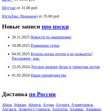
Шугуан
от 31.00 руб
ЮстаТекс (Воронеж)
от 35.00 руб
Новые записи
про носки
26.11.2025
Новости по маркировке
10.08.2025
Размерные сетки
04.02.2025
Купить носки оптом и не пожалеть?
Расскажем - как.
22.05.2024
Детское нижнее белье и трикотаж оптом
01.02.2024
Наши преимущества
Доставка
по России
Абаза
,
Абакан
,
Абинск
,
Алдан
,
Алушта
,
Альметьевск
,
Ангарск
,
Анжеро-Судженск
,
Апатиты
,
Арзамас
,
Армавир
,