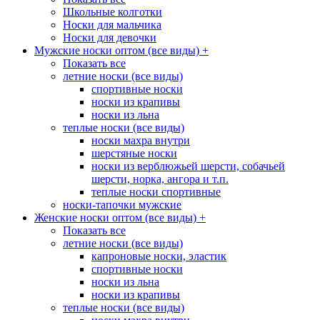
Школьные колготки
Носки для мальчика
Носки для девочки
Мужские носки оптом (все виды)
+
Показать все
летние носки (все виды)
спортивные носки
носки из крапивы
носки из льна
теплые носки (все виды)
носки махра внутри
шерстяные носки
носки из верблюжьей шерсти, собачьей
шерсти, норка, ангора и т.п.
теплые носки спортивные
носки-тапочки мужские
Женские носки оптом (все виды)
+
Показать все
летние носки (все виды)
капроновые носки, эластик
спортивные носки
носки из льна
носки из крапивы
теплые носки (все виды)