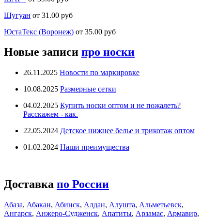
Шугуан
от 31.00 руб
ЮстаТекс (Воронеж)
от 35.00 руб
Новые записи
про носки
26.11.2025
Новости по маркировке
10.08.2025
Размерные сетки
04.02.2025
Купить носки оптом и не пожалеть?
Расскажем - как.
22.05.2024
Детское нижнее белье и трикотаж оптом
01.02.2024
Наши преимущества
Доставка
по России
Абаза
,
Абакан
,
Абинск
,
Алдан
,
Алушта
,
Альметьевск
,
Ангарск
,
Анжеро-Судженск
,
Апатиты
,
Арзамас
,
Армавир
,