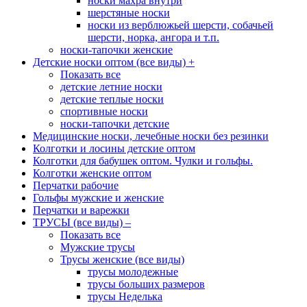
носки махра внутри
шерстяные носки
носки из верблюжьей шерсти, собачьей
шерсти, норка, ангора и т.п.
носки-тапочки женские
Детские носки оптом (все виды)
+
Показать все
детские летние носки
детские теплые носки
спортивные носки
носки-тапочки детские
Медицинские носки, лечебные носки без резинки
Колготки и лосины детские оптом
Колготки для бабушек оптом. Чулки и гольфы.
Колготки женские оптом
Перчатки рабочие
Гольфы мужские и женские
Перчатки и варежки
ТРУСЫ (все виды)
–
Показать все
Мужские трусы
Трусы женские (все виды)
трусы молодежные
трусы больших размеров
трусы Неделька