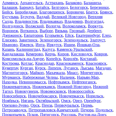
Армянск
,
Архангельск
,
Астрахань
,
Балаково
,
Балашиха
,
Балашов
,
Барнаул
,
Батайск
,
Белгород
,
Белогорск
,
Березники
,
Бийск
,
Биробиджан
,
Благовещенск
,
Боровичи
,
Братск
,
Брянск
,
Бугульма
,
Бузулук
,
Валдай
,
Великий Новгород
,
Верхняя
Салда
,
Владивосток
,
Владикавказ
,
Владимир
,
Волгоград
,
Волгодонск
,
Волжский
,
Вологда
,
Волоколамск
,
Воркута
,
Воронеж
,
Воткинск
,
Выборг
,
Вязьма
,
Грозный
,
Дербент
,
Дзержинск
,
Евпатория
,
Егорьевск
,
Ейск
,
Екатеринбург
,
Елец
,
Елизово
,
Завитинск
,
Зеленогорск
,
Зеленодольск
,
Златоуст
,
Иваново
,
Ижевск
,
Инта
,
Иркутск
,
Ишим
,
Йошкар-Ола
,
Казань
,
Калининград
,
Калуга
,
Каменск-Уральский
,
Кандалакша
,
Кемерово
,
Керчь
,
Киров
,
Кисловодск
,
Ковров
,
Комсомольск-на-Амуре
,
Копейск
,
Королёв
,
Костанай
,
Кострома
,
Котлас
,
Краснодар
,
Краснокаменск
,
Красноярск
,
Кумертау
,
Курган
,
Курск
,
Липецк
,
Луганск
,
Лысьва
,
Магадан
,
Магнитогорск
,
Майкоп
,
Махачкала
,
Миасс
,
Мончегорск
,
Мурманск
,
Набережные Челны
,
Нальчик
,
Нарьян-Мар
,
Находка
,
Невинномысск
,
Нефтекамск
,
Нефтеюганск
,
Нижневартовск
,
Нижнекамск
,
Нижний Новгород
,
Нижний
Тагил
,
Новокузнецк
,
Новомосковск
,
Новороссийск
,
Новосибирск
,
Новочебоксарск
,
Новочеркасск
,
Норильск
,
Ноябрьск
,
Нягань
,
Октябрьский
,
Омск
,
Орел
,
Оренбург
,
Орехово-Зуево
,
Орск
,
Пенза
,
Первоуральск
,
Пермь
,
Петрозаводск
,
Петропавловск-Камчатский
,
Печора
,
Подольск
,
Прокопьевск
,
Псков
,
Пятигорск
,
Россошь
,
Ростов-на-Дону
,