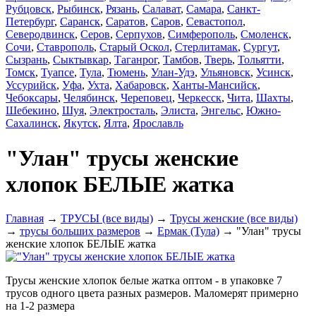
Рубцовск
,
Рыбинск
,
Рязань
,
Салават
,
Самара
,
Санкт-
Петербург
,
Саранск
,
Саратов
,
Саров
,
Севастопол
,
Северодвинск
,
Серов
,
Серпухов
,
Симферополь
,
Смоленск
,
Сочи
,
Ставрополь
,
Старый Оскол
,
Стерлитамак
,
Сургут
,
Сызрань
,
Сыктывкар
,
Таганрог
,
Тамбов
,
Тверь
,
Тольятти
,
Томск
,
Туапсе
,
Тула
,
Тюмень
,
Улан-Удэ
,
Ульяновск
,
Усинск
,
Уссурийск
,
Уфа
,
Ухта
,
Хабаровск
,
Ханты-Мансийск
,
Чебоксары
,
Челябинск
,
Череповец
,
Черкесск
,
Чита
,
Шахты
,
Шебекино
,
Шуя
,
Электросталь
,
Элиста
,
Энгельс
,
Южно-
Сахалинск
,
Якутск
,
Ялта
,
Ярославль
"Улан" трусы женские
хлопок БЕЛЫЕ жатка
Главная
→
ТРУСЫ (все виды)
→
Трусы женские (все виды)
→
трусы больших размеров
→
Ермак (Тула)
→ "Улан" трусы
женские хлопок БЕЛЫЕ жатка
Трусы женские хлопок белые жатка оптом - в упаковке 7
трусов одного цвета разных размеров. Маломерят примерно
на 1-2 размера