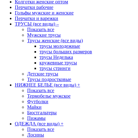
Колготки женские оптом
Перчатки рабочие
Гольфы мужские и женские
Перчатки и варежки
ТРУСЫ (все виды)
–
Показать все
Мужские трусы
Трусы женские (все виды)
трусы молодежные
трусы больших размеров
трусы Неделька
кружевные трусы
трусы стринги
Детские трусы
Трусы подростковые
НИЖНЕЕ БЕЛЬЕ (все виды)
+
Показать все
Термобелье мужское
Футболки
Майки
Бюстгальтеры
Пижамы
ОДЕЖДА (все виды)
+
Показать все
Лосины