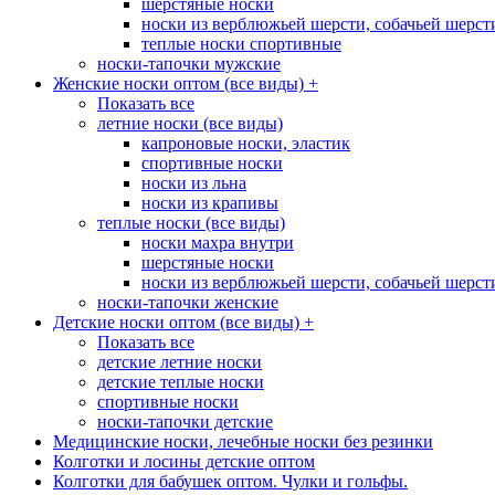
шерстяные носки
носки из верблюжьей шерсти, собачьей шерсти,
теплые носки спортивные
носки-тапочки мужские
Женские носки оптом (все виды)
+
Показать все
летние носки (все виды)
капроновые носки, эластик
спортивные носки
носки из льна
носки из крапивы
теплые носки (все виды)
носки махра внутри
шерстяные носки
носки из верблюжьей шерсти, собачьей шерсти,
носки-тапочки женские
Детские носки оптом (все виды)
+
Показать все
детские летние носки
детские теплые носки
спортивные носки
носки-тапочки детские
Медицинские носки, лечебные носки без резинки
Колготки и лосины детские оптом
Колготки для бабушек оптом. Чулки и гольфы.