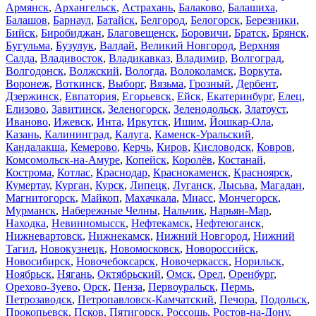
Армянск
,
Архангельск
,
Астрахань
,
Балаково
,
Балашиха
,
Балашов
,
Барнаул
,
Батайск
,
Белгород
,
Белогорск
,
Березники
,
Бийск
,
Биробиджан
,
Благовещенск
,
Боровичи
,
Братск
,
Брянск
,
Бугульма
,
Бузулук
,
Валдай
,
Великий Новгород
,
Верхняя
Салда
,
Владивосток
,
Владикавказ
,
Владимир
,
Волгоград
,
Волгодонск
,
Волжский
,
Вологда
,
Волоколамск
,
Воркута
,
Воронеж
,
Воткинск
,
Выборг
,
Вязьма
,
Грозный
,
Дербент
,
Дзержинск
,
Евпатория
,
Егорьевск
,
Ейск
,
Екатеринбург
,
Елец
,
Елизово
,
Завитинск
,
Зеленогорск
,
Зеленодольск
,
Златоуст
,
Иваново
,
Ижевск
,
Инта
,
Иркутск
,
Ишим
,
Йошкар-Ола
,
Казань
,
Калининград
,
Калуга
,
Каменск-Уральский
,
Кандалакша
,
Кемерово
,
Керчь
,
Киров
,
Кисловодск
,
Ковров
,
Комсомольск-на-Амуре
,
Копейск
,
Королёв
,
Костанай
,
Кострома
,
Котлас
,
Краснодар
,
Краснокаменск
,
Красноярск
,
Кумертау
,
Курган
,
Курск
,
Липецк
,
Луганск
,
Лысьва
,
Магадан
,
Магнитогорск
,
Майкоп
,
Махачкала
,
Миасс
,
Мончегорск
,
Мурманск
,
Набережные Челны
,
Нальчик
,
Нарьян-Мар
,
Находка
,
Невинномысск
,
Нефтекамск
,
Нефтеюганск
,
Нижневартовск
,
Нижнекамск
,
Нижний Новгород
,
Нижний
Тагил
,
Новокузнецк
,
Новомосковск
,
Новороссийск
,
Новосибирск
,
Новочебоксарск
,
Новочеркасск
,
Норильск
,
Ноябрьск
,
Нягань
,
Октябрьский
,
Омск
,
Орел
,
Оренбург
,
Орехово-Зуево
,
Орск
,
Пенза
,
Первоуральск
,
Пермь
,
Петрозаводск
,
Петропавловск-Камчатский
,
Печора
,
Подольск
,
Прокопьевск
,
Псков
,
Пятигорск
,
Россошь
,
Ростов-на-Дону
,