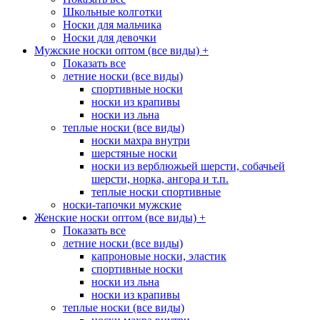
Школьные колготки
Носки для мальчика
Носки для девочки
Мужские носки оптом (все виды)
+
Показать все
летние носки (все виды)
спортивные носки
носки из крапивы
носки из льна
теплые носки (все виды)
носки махра внутри
шерстяные носки
носки из верблюжьей шерсти, собачьей
шерсти, норка, ангора и т.п.
теплые носки спортивные
носки-тапочки мужские
Женские носки оптом (все виды)
+
Показать все
летние носки (все виды)
капроновые носки, эластик
спортивные носки
носки из льна
носки из крапивы
теплые носки (все виды)