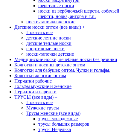
носки махра внутри
шерстяные носки
носки из верблюжьей шерсти, собачьей
шерсти, норка, ангора и т.п.
носки-тапочки женские
Детские носки оптом (все виды)
+
Показать все
детские летние носки
детские теплые носки
спортивные носки
носки-тапочки детские
Медицинские носки, лечебные носки без резинки
Колготки и лосины детские оптом
Колготки для бабушек оптом. Чулки и гольфы.
Колготки женские оптом
Перчатки рабочие
Гольфы мужские и женские
Перчатки и варежки
ТРУСЫ (все виды)
–
Показать все
Мужские трусы
Трусы женские (все виды)
трусы молодежные
трусы больших размеров
трусы Неделька