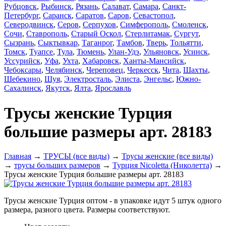
Рубцовск
,
Рыбинск
,
Рязань
,
Салават
,
Самара
,
Санкт-
Петербург
,
Саранск
,
Саратов
,
Саров
,
Севастопол
,
Северодвинск
,
Серов
,
Серпухов
,
Симферополь
,
Смоленск
,
Сочи
,
Ставрополь
,
Старый Оскол
,
Стерлитамак
,
Сургут
,
Сызрань
,
Сыктывкар
,
Таганрог
,
Тамбов
,
Тверь
,
Тольятти
,
Томск
,
Туапсе
,
Тула
,
Тюмень
,
Улан-Удэ
,
Ульяновск
,
Усинск
,
Уссурийск
,
Уфа
,
Ухта
,
Хабаровск
,
Ханты-Мансийск
,
Чебоксары
,
Челябинск
,
Череповец
,
Черкесск
,
Чита
,
Шахты
,
Шебекино
,
Шуя
,
Электросталь
,
Элиста
,
Энгельс
,
Южно-
Сахалинск
,
Якутск
,
Ялта
,
Ярославль
Трусы женские Турция
большие размеры арт. 28183
Главная
→
ТРУСЫ (все виды)
→
Трусы женские (все виды)
→
трусы больших размеров
→
Турция Nicoletta (Николетта)
→
Трусы женские Турция большие размеры арт. 28183
Трусы женские Турция оптом - в упаковке идут 5 штук одного
размера, разного цвета. Размеры соответствуют.