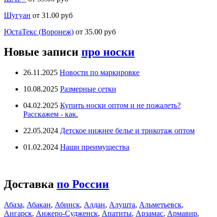
Шугуан
от 31.00 руб
ЮстаТекс (Воронеж)
от 35.00 руб
Новые записи
про носки
26.11.2025
Новости по маркировке
10.08.2025
Размерные сетки
04.02.2025
Купить носки оптом и не пожалеть?
Расскажем - как.
22.05.2024
Детское нижнее белье и трикотаж оптом
01.02.2024
Наши преимущества
Доставка
по России
Абаза
,
Абакан
,
Абинск
,
Алдан
,
Алушта
,
Альметьевск
,
Ангарск
,
Анжеро-Судженск
,
Апатиты
,
Арзамас
,
Армавир
,