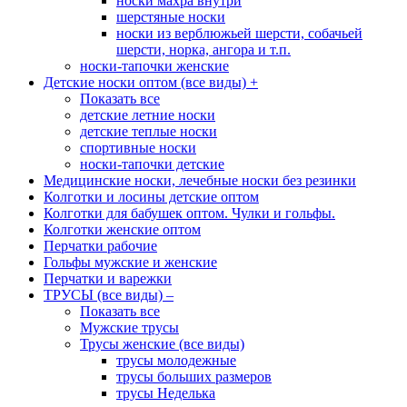
носки махра внутри
шерстяные носки
носки из верблюжьей шерсти, собачьей
шерсти, норка, ангора и т.п.
носки-тапочки женские
Детские носки оптом (все виды)
+
Показать все
детские летние носки
детские теплые носки
спортивные носки
носки-тапочки детские
Медицинские носки, лечебные носки без резинки
Колготки и лосины детские оптом
Колготки для бабушек оптом. Чулки и гольфы.
Колготки женские оптом
Перчатки рабочие
Гольфы мужские и женские
Перчатки и варежки
ТРУСЫ (все виды)
–
Показать все
Мужские трусы
Трусы женские (все виды)
трусы молодежные
трусы больших размеров
трусы Неделька