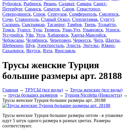
Рубцовск
,
Рыбинск
,
Рязань
,
Салават
,
Самара
,
Санкт-
Петербург
,
Саранск
,
Саратов
,
Саров
,
Севастопол
,
Северодвинск
,
Серов
,
Серпухов
,
Симферополь
,
Смоленск
,
Сочи
,
Ставрополь
,
Старый Оскол
,
Стерлитамак
,
Сургут
,
Сызрань
,
Сыктывкар
,
Таганрог
,
Тамбов
,
Тверь
,
Тольятти
,
Томск
,
Туапсе
,
Тула
,
Тюмень
,
Улан-Удэ
,
Ульяновск
,
Усинск
,
Уссурийск
,
Уфа
,
Ухта
,
Хабаровск
,
Ханты-Мансийск
,
Чебоксары
,
Челябинск
,
Череповец
,
Черкесск
,
Чита
,
Шахты
,
Шебекино
,
Шуя
,
Электросталь
,
Элиста
,
Энгельс
,
Южно-
Сахалинск
,
Якутск
,
Ялта
,
Ярославль
Трусы женские Турция
большие размеры арт. 28188
Главная
→
ТРУСЫ (все виды)
→
Трусы женские (все виды)
→
трусы больших размеров
→
Турция Nicoletta (Николетта)
→
Трусы женские Турция большие размеры арт. 28188
Трусы женские Турция большие размеры оптом - в упаковке
идут 5 штук одного размера в разных цветах. Размеры
соответствуют.