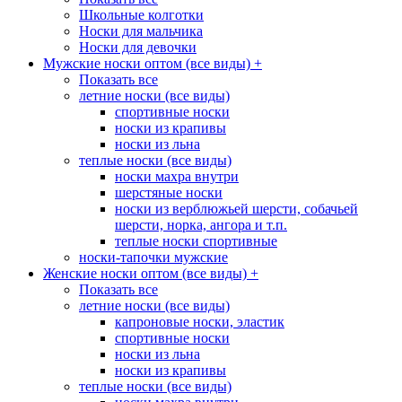
Школьные колготки
Носки для мальчика
Носки для девочки
Мужские носки оптом (все виды)
+
Показать все
летние носки (все виды)
спортивные носки
носки из крапивы
носки из льна
теплые носки (все виды)
носки махра внутри
шерстяные носки
носки из верблюжьей шерсти, собачьей
шерсти, норка, ангора и т.п.
теплые носки спортивные
носки-тапочки мужские
Женские носки оптом (все виды)
+
Показать все
летние носки (все виды)
капроновые носки, эластик
спортивные носки
носки из льна
носки из крапивы
теплые носки (все виды)