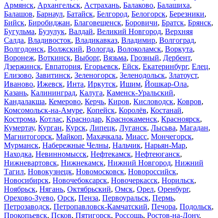
Армянск
,
Архангельск
,
Астрахань
,
Балаково
,
Балашиха
,
Балашов
,
Барнаул
,
Батайск
,
Белгород
,
Белогорск
,
Березники
,
Бийск
,
Биробиджан
,
Благовещенск
,
Боровичи
,
Братск
,
Брянск
,
Бугульма
,
Бузулук
,
Валдай
,
Великий Новгород
,
Верхняя
Салда
,
Владивосток
,
Владикавказ
,
Владимир
,
Волгоград
,
Волгодонск
,
Волжский
,
Вологда
,
Волоколамск
,
Воркута
,
Воронеж
,
Воткинск
,
Выборг
,
Вязьма
,
Грозный
,
Дербент
,
Дзержинск
,
Евпатория
,
Егорьевск
,
Ейск
,
Екатеринбург
,
Елец
,
Елизово
,
Завитинск
,
Зеленогорск
,
Зеленодольск
,
Златоуст
,
Иваново
,
Ижевск
,
Инта
,
Иркутск
,
Ишим
,
Йошкар-Ола
,
Казань
,
Калининград
,
Калуга
,
Каменск-Уральский
,
Кандалакша
,
Кемерово
,
Керчь
,
Киров
,
Кисловодск
,
Ковров
,
Комсомольск-на-Амуре
,
Копейск
,
Королёв
,
Костанай
,
Кострома
,
Котлас
,
Краснодар
,
Краснокаменск
,
Красноярск
,
Кумертау
,
Курган
,
Курск
,
Липецк
,
Луганск
,
Лысьва
,
Магадан
,
Магнитогорск
,
Майкоп
,
Махачкала
,
Миасс
,
Мончегорск
,
Мурманск
,
Набережные Челны
,
Нальчик
,
Нарьян-Мар
,
Находка
,
Невинномысск
,
Нефтекамск
,
Нефтеюганск
,
Нижневартовск
,
Нижнекамск
,
Нижний Новгород
,
Нижний
Тагил
,
Новокузнецк
,
Новомосковск
,
Новороссийск
,
Новосибирск
,
Новочебоксарск
,
Новочеркасск
,
Норильск
,
Ноябрьск
,
Нягань
,
Октябрьский
,
Омск
,
Орел
,
Оренбург
,
Орехово-Зуево
,
Орск
,
Пенза
,
Первоуральск
,
Пермь
,
Петрозаводск
,
Петропавловск-Камчатский
,
Печора
,
Подольск
,
Прокопьевск
,
Псков
,
Пятигорск
,
Россошь
,
Ростов-на-Дону
,