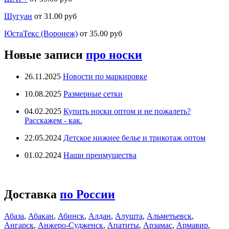
Шугуан
от 31.00 руб
ЮстаТекс (Воронеж)
от 35.00 руб
Новые записи
про носки
26.11.2025
Новости по маркировке
10.08.2025
Размерные сетки
04.02.2025
Купить носки оптом и не пожалеть?
Расскажем - как.
22.05.2024
Детское нижнее белье и трикотаж оптом
01.02.2024
Наши преимущества
Доставка
по России
Абаза
,
Абакан
,
Абинск
,
Алдан
,
Алушта
,
Альметьевск
,
Ангарск
,
Анжеро-Судженск
,
Апатиты
,
Арзамас
,
Армавир
,